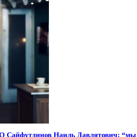
 Сайфутдинов Наиль Давлятович: “мы 