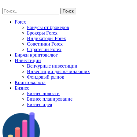
Skip
vse-investory.ru
to
Найти:
content
Forex
Бонусы от брокеров
Брокеры Forex
Индикаторы Forex
Советники Forex
Стратегии Forex
Биржи криптовалют
Инвестиции
Венчурные инвестиции
Инвестиции для начинающих
Фондовый рынок
Криптовалюта
Бизнес
Бизнес новости
Бизнес планирование
Бизнес идея