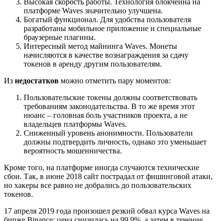
Высокая скорость работы. Технология блокчейна на
платформе Waves значительно улучшена.
Богатый функционал. Для удобства пользователя
разработаны мобильное приложение и специальные
браузерные плагины.
Интересный метод майнинга Waves. Монеты
начисляются в качестве вознаграждения за сдачу
токенов в аренду другим пользователям.
Из
недостатков
можно отметить пару моментов:
Пользовательские токены должны соответствовать
требованиям законодательства. В то же время этот
нюанс – головная боль участников проекта, а не
владельцев платформы Waves.
Сниженный уровень анонимности. Пользователи
должны подтвердить личность, однако это уменьшает
вероятность мошенничества.
Кроме того, на платформе иногда случаются технические
сбои. Так, в июне 2018 сайт пострадал от фишинговой атаки,
но хакеры все равно не добрались до пользовательских
токенов.
17 апреля 2019 года произошел резкий обвал курса Waves на
бирже Binance: цена снизилась на 99,9%, а затем в течение