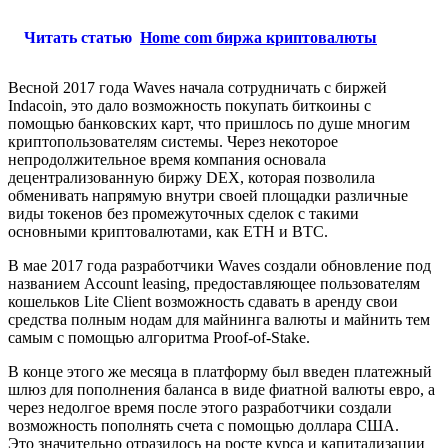
Читать статью
Home com биржа криптовалюты
Весной 2017 года Waves начала сотрудничать с биржей
Indacoin, это дало возможность покупать биткоины с
помощью банковских карт, что пришлось по душе многим
криптопользователям системы. Через некоторое
непродолжительное время компания основала
децентрализованную биржу DEX, которая позволила
обменивать напрямую внутри своей площадки различные
виды токенов без промежуточных сделок с такими
основными криптовалютами, как ETH и BTC.
В мае 2017 года разработчики Waves создали обновление под
названием Account leasing, предоставляющее пользователям
кошельков Lite Client возможность сдавать в аренду свои
средства полным нодам для майнинга валюты и майнить тем
самым с помощью алгоритма Proof-of-Stake.
В конце этого же месяца в платформу был введен платежный
шлюз для пополнения баланса в виде фиатной валюты евро, а
через недолгое время после этого разработчики создали
возможность пополнять счета с помощью доллара США.
Это значительно отразилось на росте курса и капитализации