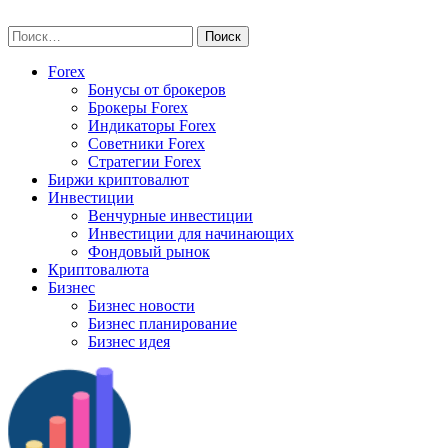
Skip
vse-investory.ru
to
Найти:
content
Forex
Бонусы от брокеров
Брокеры Forex
Индикаторы Forex
Советники Forex
Стратегии Forex
Биржи криптовалют
Инвестиции
Венчурные инвестиции
Инвестиции для начинающих
Фондовый рынок
Криптовалюта
Бизнес
Бизнес новости
Бизнес планирование
Бизнес идея