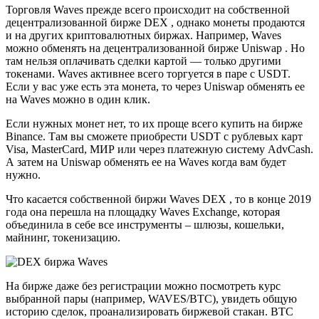
Торговля Waves прежде всего происходит на собственной
децентрализованной бирже DEX , однако монеты продаются
и на других криптовалютных биржах. Например, Waves
можно обменять на децентрализованной бирже Uniswap . Но
там нельзя оплачивать сделки картой — только другими
токенами. Waves активнее всего торгуется в паре с USDT.
Если у вас уже есть эта монета, то через Uniswap обменять ее
на Waves можно в один клик.
Если нужных монет нет, то их проще всего купить на бирже
Binance. Там вы сможете приобрести USDT с рублевых карт
Visa, MasterCard, МИР или через платежную систему AdvCash.
А затем на Uniswap обменять ее на Waves когда вам будет
нужно.
Что касается собственной биржи Waves DEX , то в конце 2019
года она перешла на площадку Waves Exchange, которая
объединила в себе все инструменты – шлюзы, кошельки,
майнинг, токенизацию.
На бирже даже без регистрации можно посмотреть курс
выбранной пары (например, WAVES/BTC), увидеть общую
историю сделок, проанализировать биржевой стакан. BTC