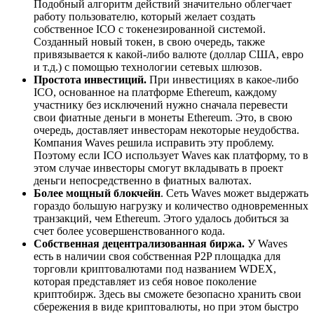
Подобный алгоритм действий значительно облегчает
работу пользователю, который желает создать
собственное ICO с токенезированной системой.
Созданный новый токен, в свою очередь, также
привязывается к какой-либо валюте (доллар США, евро
и т.д.) с помощью технологии сетевых шлюзов.
Простота инвестиций.
При инвестициях в какое-либо
ICO, основанное на платформе Ethereum, каждому
участнику без исключений нужно сначала перевести
свои фиатные деньги в монеты Ethereum. Это, в свою
очередь, доставляет инвесторам некоторые неудобства.
Компания Waves решила исправить эту проблему.
Поэтому если ICO использует Waves как платформу, то в
этом случае инвесторы смогут вкладывать в проект
деньги непосредственно в фиатных валютах.
Более мощный блокчейн
. Сеть Waves может выдержать
гораздо большую нагрузку и количество одновременных
транзакций, чем Ethereum. Этого удалось добиться за
счет более усовершенствованного кода.
Собственная децентрализованная биржа.
У Waves
есть в наличии своя собственная P2P площадка для
торговли криптовалютами под названием WDEX,
которая представляет из себя новое поколение
криптобирж. Здесь вы сможете безопасно хранить свои
сбережения в виде криптовалюты, но при этом быстро