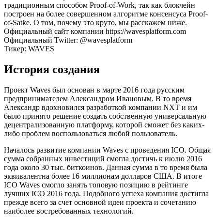
традиционным способом Proof-of-Work, так как блокчейн
построен на более совершенном алгоритме консенсуса Proof-
of-Satke. О том, почему это круто, мы расскажем ниже.
Официальный сайт компании https://wavesplatform.com
Официальный Twitter: @wavesplatform
Тикер: WAVES
История создания
Проект Waves был основан в марте 2016 года русским
предпринимателем Александром Ивановым. В то время
Александр вдохновился разработкой компании NXT и им
было принято решение создать собственную универсальную
децентрализованную платформу, которой сможет без каких-
либо проблем воспользоваться любой пользователь.
Началось развитие компании Waves с проведения ICO. Общая
сумма собранных инвестиций смогла достичь к июлю 2016
года около 30 тыс. биткоинов. Данная сумма в то время была
эквивалентна более 16 миллионам долларов США. В итоге
ICO Waves смогло занять топовую позицию в рейтинге
лучших ICO 2016 года. Подобного успеха компания достигла
прежде всего за счет основной идеи проекта и сочетанию
наиболее востребованных технологий.