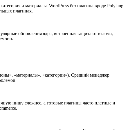
атегория и материалы. WordPress без плагина вроде Polylang
льных плагинах.
гулярные обновления ядра, встроенная защита от взлома,
емость.
блоны», «материалы», «категории»). Средний менеджер
роблемой.
фичную нишу сложнее, а готовые плагины часто платные и
ommerce.