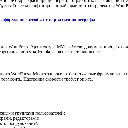
) многие старые расширения перестают работать. Разработчики н
ебуется более квалифицированный администратор, чем для WordPr
 оформление, чтобы не нарваться на штрафы
 для WordPress. Архитектура MVC жёстче, документация для нов
рый возьмётся за Joomla, сложнее, и ставки выше.
нного WordPress. Много запросов к базе, тяжёлые фреймворки в
т тормозить. Настройка скорости требует опыта.
разными группами пользователей;
орами, редакторами;
то, оборудование);