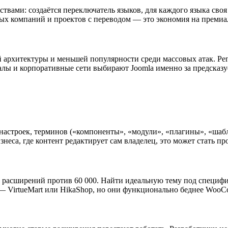
вами: создаётся переключатель языков, для каждого языка своя к
х компаний и проектов с переводом — это экономия на премиа
гой архитектуры и меньшей популярности среди массовых атак. Ре
лы и корпоративные сети выбирают Joomla именно за предсказу
, настроек, терминов («компоненты», «модули», «плагины», «ша
бизнеса, где контент редактирует сам владелец, это может стать п
000 расширений против 60 000. Найти идеальную тему под специ
 — VirtueMart или HikaShop, но они функционально беднее WooC