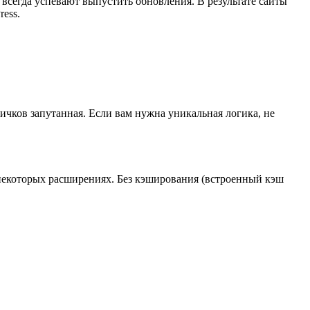
е всегда успевают выпустить обновления. В результате сайты
ess.
ичков запутанная. Если вам нужна уникальная логика, не
 некоторых расширениях. Без кэширования (встроенный кэш