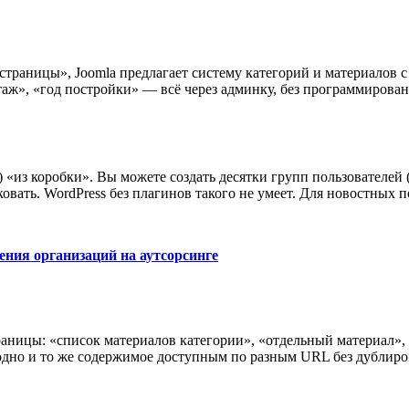
«страницы», Joomla предлагает систему категорий и материалов 
таж», «год постройки» — всё через админку, без программирова
) «из коробки». Вы можете создать десятки групп пользователей
ковать. WordPress без плагинов такого не умеет. Для новостных
ния организаций на аутсорсинге
ницы: «список материалов категории», «отдельный материал», 
одно и то же содержимое доступным по разным URL без дублиро