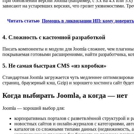
При обновлении версии Joomla (например, с 3.x на 4.x или 5.x
зависают на устаревших версиях, что грозит уязвимостями. Тр
Читать статью
Помощь в ликвидации ИП: кому доверить
4. Сложность с кастомной разработкой
Писать компоненты и модули для Joomla сложнее, чем плагины
покрываемая готовыми расширениями, найти разработчика, кото
5. Не самая быстрая CMS «из коробки»
Стандартная Joomla загружается чуть медленнее оптимизирова
страниц, браузерный кэш, Gzip) и хорошего хостинга сайт буде
Когда выбирать Joomla, а когда — нет
Joomla — хороший выбор для:
корпоративных порталов с разветвлённой структурой и 
новостных сайтов и онлайн-журналов с категориями, авт
каталогов со сложными типами данных (недвижимость, ав