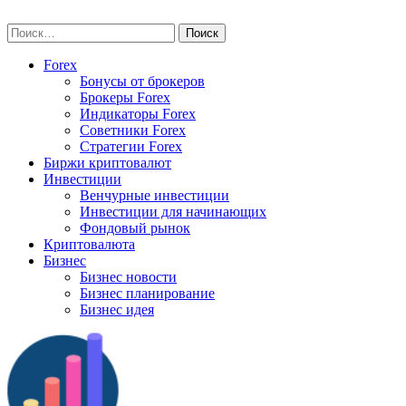
Skip
vse-investory.ru
to
Найти:
content
Forex
Бонусы от брокеров
Брокеры Forex
Индикаторы Forex
Советники Forex
Стратегии Forex
Биржи криптовалют
Инвестиции
Венчурные инвестиции
Инвестиции для начинающих
Фондовый рынок
Криптовалюта
Бизнес
Бизнес новости
Бизнес планирование
Бизнес идея