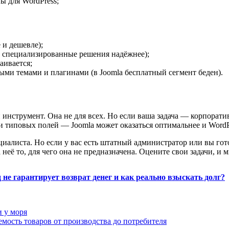
ы для WordPress;
 и дешевле);
 специализированные решения надёжнее);
аивается;
ыми темами и плагинами (в Joomla бесплатный сегмент беден).
инструмент. Она не для всех. Но если ваша задача — корпорати
ми типовых полей — Joomla может оказаться оптимальнее и WordP
циалиста. Но если у вас есть штатный администратор или вы гот
неё то, для чего она не предназначена. Оцените свои задачи, и
 не гарантирует возврат денег и как реально взыскать долг?
и у моря
мость товаров от производства до потребителя