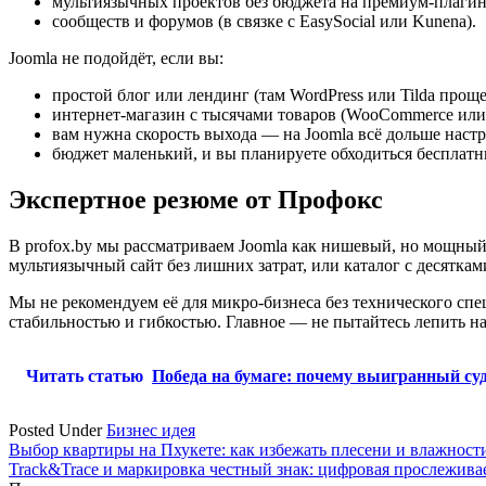
мультиязычных проектов без бюджета на премиум-плагин
сообществ и форумов (в связке с EasySocial или Kunena).
Joomla не подойдёт, если вы:
простой блог или лендинг (там WordPress или Tilda проще
интернет-магазин с тысячами товаров (WooCommerce или
вам нужна скорость выхода — на Joomla всё дольше настр
бюджет маленький, и вы планируете обходиться бесплатн
Экспертное резюме от Профокс
В profox.by мы рассматриваем Joomla как нишевый, но мощный 
мультиязычный сайт без лишних затрат, или каталог с десятка
Мы не рекомендуем её для микро-бизнеса без технического спе
стабильностью и гибкостью. Главное — не пытайтесь лепить на 
Читать статью
Победа на бумаге: почему выигранный суд
Posted Under
Бизнес идея
Навигация
Выбор квартиры на Пхукете: как избежать плесени и влажност
Track&Trace и маркировка честный знак: цифровая прослеживае
по