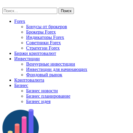
Skip
vse-investory.ru
to
Найти:
content
Forex
Бонусы от брокеров
Брокеры Forex
Индикаторы Forex
Советники Forex
Стратегии Forex
Биржи криптовалют
Инвестиции
Венчурные инвестиции
Инвестиции для начинающих
Фондовый рынок
Криптовалюта
Бизнес
Бизнес новости
Бизнес планирование
Бизнес идея