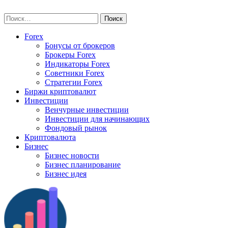
Skip
vse-investory.ru
to
Найти:
content
Forex
Бонусы от брокеров
Брокеры Forex
Индикаторы Forex
Советники Forex
Стратегии Forex
Биржи криптовалют
Инвестиции
Венчурные инвестиции
Инвестиции для начинающих
Фондовый рынок
Криптовалюта
Бизнес
Бизнес новости
Бизнес планирование
Бизнес идея