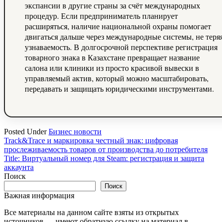
экспансии в другие страны за счёт международных
процедур. Если предприниматель планирует
расширяться, наличие национальной охраны помогает
двигаться дальше через международные системы, не теря
узнаваемость. В долгосрочной перспективе регистрация
товарного знака в Казахстане превращает название
салона или клиники из просто красивой вывески в
управляемый актив, который можно масштабировать,
передавать и защищать юридическими инструментами.
Posted Under
Бизнес новости
Навигация
Track&Trace и маркировка честный знак: цифровая
прослеживаемость товаров от производства до потребителя
по
Title: Виртуальный номер для Steam: регистрация и защита
записям
аккаунта
Поиск
Поиск
Важная информация
Все материалы на данном сайте взяты из открытых
источников — имеют обратную ссылку на материал в