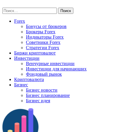
Skip
vse-investory.ru
to
Найти:
content
Forex
Бонусы от брокеров
Брокеры Forex
Индикаторы Forex
Советники Forex
Стратегии Forex
Биржи криптовалют
Инвестиции
Венчурные инвестиции
Инвестиции для начинающих
Фондовый рынок
Криптовалюта
Бизнес
Бизнес новости
Бизнес планирование
Бизнес идея