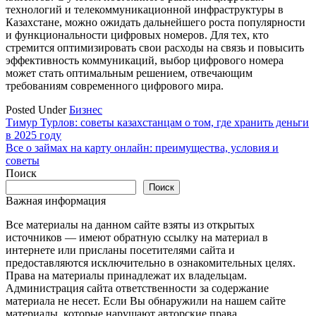
технологий и телекоммуникационной инфраструктуры в
Казахстане, можно ожидать дальнейшего роста популярности
и функциональности цифровых номеров. Для тех, кто
стремится оптимизировать свои расходы на связь и повысить
эффективность коммуникаций, выбор цифрового номера
может стать оптимальным решением, отвечающим
требованиям современного цифрового мира.
Posted Under
Бизнес
Навигация
Тимур Турлов: советы казахстанцам о том, где хранить деньги
в 2025 году
по
Все о займах на карту онлайн: преимущества, условия и
записям
советы
Поиск
Поиск
Важная информация
Все материалы на данном сайте взяты из открытых
источников — имеют обратную ссылку на материал в
интернете или присланы посетителями сайта и
предоставляются исключительно в ознакомительных целях.
Права на материалы принадлежат их владельцам.
Администрация сайта ответственности за содержание
материала не несет. Если Вы обнаружили на нашем сайте
материалы, которые нарушают авторские права,