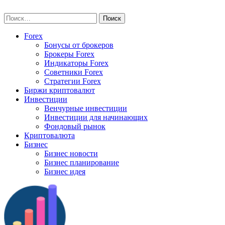
Skip
vse-investory.ru
to
Найти:
content
Forex
Бонусы от брокеров
Брокеры Forex
Индикаторы Forex
Советники Forex
Стратегии Forex
Биржи криптовалют
Инвестиции
Венчурные инвестиции
Инвестиции для начинающих
Фондовый рынок
Криптовалюта
Бизнес
Бизнес новости
Бизнес планирование
Бизнес идея