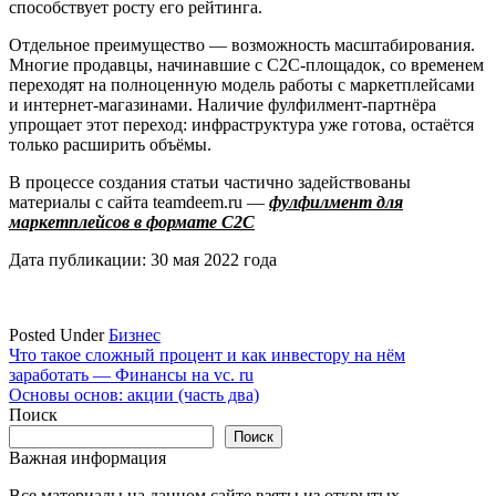
способствует росту его рейтинга.
Отдельное преимущество — возможность масштабирования.
Многие продавцы, начинавшие с C2C-площадок, со временем
переходят на полноценную модель работы с маркетплейсами
и интернет-магазинами. Наличие фулфилмент-партнёра
упрощает этот переход: инфраструктура уже готова, остаётся
только расширить объёмы.
В процессе создания статьи частично задействованы
материалы с сайта teamdeem.ru —
фулфилмент для
маркетплейсов в формате C2C
Дата публикации: 30 мая 2022 года
Posted Under
Бизнес
Навигация
Что такое сложный процент и как инвестору на нём
заработать — Финансы на vc. ru
по
Основы основ: акции (часть два)
записям
Поиск
Поиск
Важная информация
Все материалы на данном сайте взяты из открытых