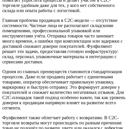
помогает упростить процессы и делает участие в C2C-
торговле удобным даже для тех, у кого нет собственного
склада или опыта работы с логистикой.
Главная проблема продавцов в C2C-модели — отсутствие
системности. Частные лица не располагают складскими
помещениями, профессиональной упаковкой или
инструментами учёта. Отправка товаров часто занимает
много времени, а ошибки при комплектации или задержки с
доставкой снижают доверие покупателей. Фулфилмент
решает эти задачи, предоставляя готовую инфраструктуру:
склад, персонал, упаковочные материалы и интеграцию с
сервисами доставки.
Одним из главных преимуществ становится стандартизация
процессов. Даже если продавец работает с единичными
товарами, оператор обеспечивает правильную упаковку,
маркировку и быструю отправку. Это формирует доверие у
покупателей и снижает количество негативных отзывов. Для
C2C-площадок такой подход особенно важен, так как уровень
доверия к продавцам напрямую влияет на развитие всего
сегмента.
Фулфилмент также облегчает работу с возвратами. В C2C-
торговле возвраты могут происходить по разным причинам:
товар не подошёл по размеру, цвету или оказался с дефектом.