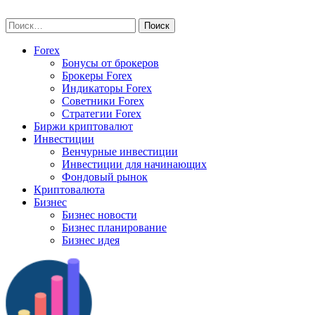
Skip
vse-investory.ru
to
Найти:
content
Forex
Бонусы от брокеров
Брокеры Forex
Индикаторы Forex
Советники Forex
Стратегии Forex
Биржи криптовалют
Инвестиции
Венчурные инвестиции
Инвестиции для начинающих
Фондовый рынок
Криптовалюта
Бизнес
Бизнес новости
Бизнес планирование
Бизнес идея