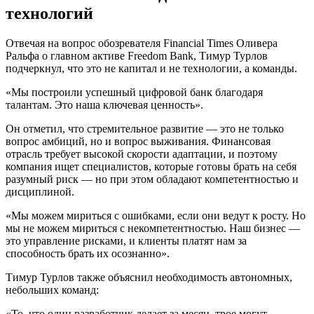
технологий
Отвечая на вопрос обозревателя Financial Times Оливера
Ральфа о главном активе Freedom Bank, Тимур Турлов
подчеркнул, что это не капитал и не технологии, а команды.
«Мы построили успешный цифровой банк благодаря
талантам. Это наша ключевая ценность».
Он отметил, что стремительное развитие — это не только
вопрос амбиций, но и вопрос выживания. Финансовая
отрасль требует высокой скорости адаптации, и поэтому
компания ищет специалистов, которые готовы брать на себя
разумный риск — но при этом обладают компетентностью и
дисциплиной.
«Мы можем мириться с ошибками, если они ведут к росту. Но
мы не можем мириться с некомпетентностью. Наш бизнес —
это управление рисками, и клиенты платят нам за
способность брать их осознанно».
Тимур Турлов также объяснил необходимость автономных,
небольших команд:
«То, что один разработчик делает за месяц, трое могут