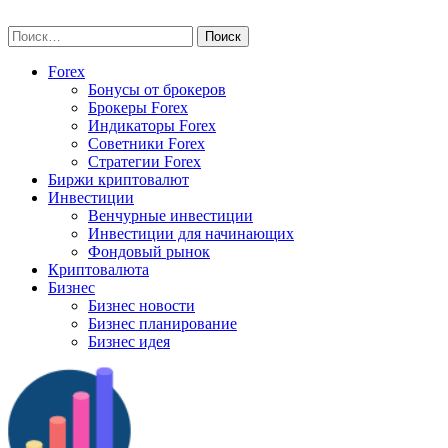
Skip
vse-investory.ru
to
Найти:
content
Forex
Бонусы от брокеров
Брокеры Forex
Индикаторы Forex
Советники Forex
Стратегии Forex
Биржи криптовалют
Инвестиции
Венчурные инвестиции
Инвестиции для начинающих
Фондовый рынок
Криптовалюта
Бизнес
Бизнес новости
Бизнес планирование
Бизнес идея