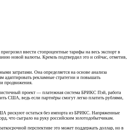
 пригрозил ввести стопроцентные тарифы на весь экспорт в
данию новой валюты. Кремль подтвердил это и сейчас, отметив,
ыми затратами. Она определяется на основе анализа
ям адаптировать рекламные стратегии и повышать
ели продвижения.
алистичный проект — платежная система БРИКС Пэй, работа
оить США, ведь если партнёры смогут легко платить рублями,
 США рискуют остаться без импорта из БРИКС. Напряженные
рд, что сыграло на руку российским золотодобытчикам.
раткосрочной перспективе это может поддержать доллар, но в