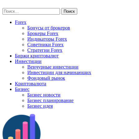
Skip
vse-investory.ru
to
Найти:
content
Forex
Бонусы от брокеров
Брокеры Forex
Индикаторы Forex
Советники Forex
Стратегии Forex
Биржи криптовалют
Инвестиции
Венчурные инвестиции
Инвестиции для начинающих
Фондовый рынок
Криптовалюта
Бизнес
Бизнес новости
Бизнес планирование
Бизнес идея