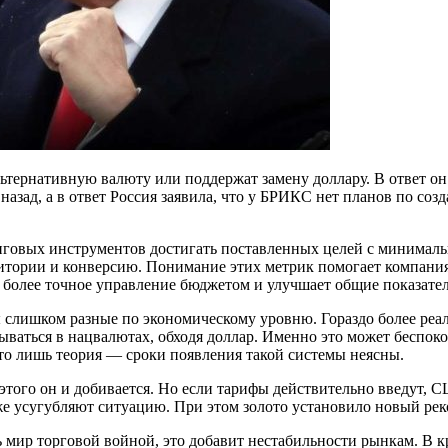
ьтернативную валюту или поддержат замену доллару. В ответ он
азад, а в ответ Россия заявила, что у БРИКС нет планов по соз
говых инструментов достигать поставленных целей с минимальн
удитории и конверсию. Понимание этих метрик помогает компани
ет более точное управление бюджетом и улучшает общие показат
 слишком разные по экономическому уровню. Гораздо более ре
итываться в нацвалютах, обходя доллар. Именно это может беспок
это лишь теория — сроки появления такой системы неясны.
этого он и добивается. Но если тарифы действительно введут,
 усугубляют ситуацию. При этом золото установило новый реко
 мир торговой войной, это добавит нестабильности рынкам. В к