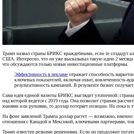
Трамп назвал страны БРИКС враждебными, если те создадут ал
США. Интересно, что он уже высказывал такую идею 2 месяца н
что обсуждаются только новые инвестиционные платформы.
Эффективность в рекламе
отражает способность маркетин
ключевых показателей, включая охват, вовлеченность а
результативность кампаний. В результате бизнес получа
Сама идея единой валюты БРИКС выглядит утопичной: страны
над которой ведется с 2019 года. Она позволит странам рассч
юанями или рупиями, то доллар потеряет позиции. Но пока и 
На фоне заявлений Трампа доллар растет — возможно, именно 
отношения с Канадой и Мексикой, ключевыми партнерами, тоже
Трамп известен резкими решениями. Если он продолжит пугать