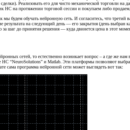
сделки). Реализовать его для чисто механической торговли на 
лик НС на протяжении торговой сессии и покупаем либо продаем,
к мы будем обучать нейронную сеть. И согласитесь, что третий в
 результата на следующий день — его закрытия (день выбран как
за шаг до принятия решения — куда двинется цена в этот момен
онных сетей, то естественно возникает вопрос – а где же нам в
 НС “NeuroSolutions” и Matlab. Эти платформы позволяют выбра
те сама программа нейронной сети может выглядеть вот так: