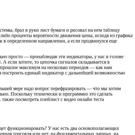
темы, брал в руки лист бумаги и рисовал на нем таблицу
 либо проценты вероятности движения цены, исходя из графика
к в определенном направлении, а если продвинулся еще
льно просто — пронаблюдав эти индикаторы, у нас в голове
 А если хотите, то цепочка сигналов складывается в
 прошлое максимум на несколько периодов — как нам
ия построить единый индикатор с дальнейшей возможностью
ольшей мере надо вопрос перефразировать — что мы хотим
льно. Поскольку технически и программно это сделать
А также посмотреть плейлист с видео онлайн теста
удет функционировать? У нас есть два основополагающих
евная торговля или нет, на фундаментальных данных, на