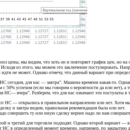
з цены, мы видим, что хоть он и повторяет график цен, но на од
сходя из этого, мы можем это заключение постулировать. Наприм
чи идти не может. Однако отмечу, что данный вариант при опред
я НС сегодня, для нас — завтра”. Машина времени какая-то. Одн
с 50% успехом (если мы говорим о вероятности да или нет), а то
 для НС— вчера”. Разберем, что для нас означают эти постулаты в 
от НС — открылись в правильном направлении или нет. Хотя мы 
лку и завтра видим, правильная рекомендация была или нет.
о совершить ту или иную сделку вернее надо ли нам совершать
орой и третий для торговли подходят. Однако второй вариант — 
от НС в определенный момент времени, например, по закрытию д