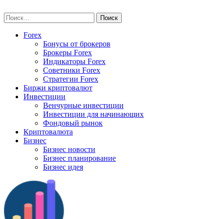
Skip
vse-investory.ru
to
Найти:
content
Forex
Бонусы от брокеров
Брокеры Forex
Индикаторы Forex
Советники Forex
Стратегии Forex
Биржи криптовалют
Инвестиции
Венчурные инвестиции
Инвестиции для начинающих
Фондовый рынок
Криптовалюта
Бизнес
Бизнес новости
Бизнес планирование
Бизнес идея