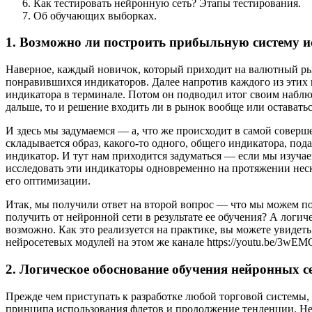
Как тестировать нейронную сеть? Этапы тестирования.
Об обучающих выборках.
1. Возможно ли построить прибыльную систему и
Наверное, каждый новичок, который приходит на валютный рыно
понравившихся индикаторов. Далее напротив каждого из этих 
индикатора в терминале. Потом он подводил итог своим набл
дальше, то и решение входить ли в рынок вообще или оставатьс
И здесь мы задумаемся — а, что же происходит в самой соверш
складывается образ, какого-то одного, общего индикатора, под
индикатор. И тут нам приходится задуматься — если мы изуча
исследовать эти индикаторы одновременно на протяжении нес
его оптимизации.
Итак, мы получили ответ на второй вопрос — что мы можем пол
получить от нейронной сети в результате ее обучения? А логи
возможно. Как это реализуется на практике, вы можете увидеть
нейросетевых модулей на этом же канале https://youtu.be/3w
2. Логическое обоснование обучения нейронных с
Прежде чем приступать к разработке любой торговой системы,
принципа использования флетов и продолжение тенденции. Не 