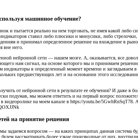
спользуя машинное обучение?
к и пытается реально на нем торговать, не имея какой либо сис
индикаторов ставил либо плюсики и минусики, либо стрелочки,
юдениям и принимал определенное решение на вхождение в рыно
я вне него.
енной нейронной сети — нашем мозге. А, оказывается, все дово
ающего нам сигнал, на основе которого мы и принимаем решение.
ем индикаторы в определенный момент времени и заглядываем в
кольких предшествующих лет и на основании этого исследован
учить от нейронной сети в результате ее обучения? И даже в б
чески подумав, мы можем ответить и на первый вопрос положите
 в видеоролике на моем канале в https://youtu.be/5GwhRnSqT78. 
EMQOXJJNk
етей на принятие решения
 мы задаемся вопросом — на каких принципах данная система б
будем рассматривать более узкие производные от них, внутридн