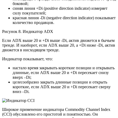
боковой;
синяя линия +Di (positive direction indicator) измеряет
силу покупателей;
красная линия -Di (negative direction indicator) показывает
количество продавцов.
Рисунок 8. Индикатор ADX
Если ADX выше 20 и +Di выше -Di, актив движется в бычьем
тренде. И наоборот, если ADX выше 20, а +Di ниже -Di, актив
движется в нисходящем тренде.
Индикатор показывает, что:
настало время закрывать короткие позиции и открывать
длинные, если ADX выше 20 и +Di пересекает снизу
вверх –Di;
целесообразно закрыть длинные позиции и открыть
короткие, если ADX выше 20 и +Di пересекает сверху
вниз –Di.
Широкое применение индикатора Commodity Channel Index
(CCI) обусловлено его простотой и понятностью. Он