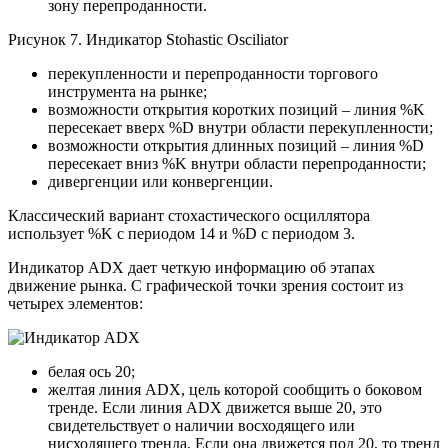
зону перепроданности.
Рисунок 7. Индикатор Stohastic Osciliator
перекупленности и перепроданности торгового
инструмента на рынке;
возможности открытия коротких позиций – линия %K
пересекает вверх %D внутри области перекупленности;
возможности открытия длинных позиций – линия %D
пересекает вниз %K внутри области перепроданности;
дивергенции или конвергенции.
Классический вариант стохастического осциллятора
использует %K с периодом 14 и %D с периодом 3.
Индикатор ADX дает четкую информацию об этапах
движение рынка. С графической точки зрения состоит из
четырех элементов:
белая ось 20;
желтая линия ADX, цель которой сообщить о боковом
тренде. Если линия ADX движется выше 20, это
свидетельствует о наличии восходящего или
нисходящего тренда. Если она движется под 20, то тренд