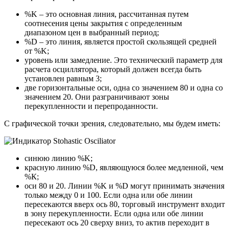
%K – это основная линия, рассчитанная путем
соотнесения цены закрытия с определенным
диапазоном цен в выбранный период;
%D – это линия, является простой скользящей средней
от %K;
уровень или замедление. Это технический параметр для
расчета осциллятора, который должен всегда быть
установлен равным 3;
две горизонтальные оси, одна со значением 80 и одна со
значением 20. Они разграничивают зоны
перекупленности и перепроданности.
С графической точки зрения, следовательно, мы будем иметь:
синюю линию %K;
красную линию %D, являющуюся более медленной, чем
%К;
оси 80 и 20. Линии %K и %D могут принимать значения
только между 0 и 100. Если одна или обе линии
пересекаются вверх ось 80, торговый инструмент входит
в зону перекупленности. Если одна или обе линии
пересекают ось 20 сверху вниз, то актив переходит в