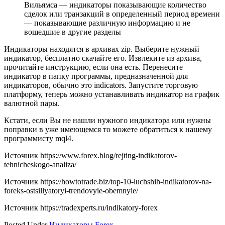
Вильямса — индикаторы показывающие количество
сделок или транзакций в определенный период времени
— показывающие различную информацию и не
вошедшие в другие разделы
Индикаторы находятся в архивах zip. Выберите нужный
индикатор, бесплатно скачайте его. Извлеките из архива,
прочитайте инструкцию, если она есть. Перенесите
индикатор в папку программы, предназначенной для
индикаторов, обычно это indicators. Запустите торговую
платформу, теперь можно устанавливать индикатор на график
валютной пары.
Кстати, если Вы не нашли нужного индикатора или нужны
поправки в уже имеющемся то можете обратиться к нашему
программисту mql4.
Источник
https://www.forex.blog/rejting-indikatorov-
tehnicheskogo-analiza/
Источник
https://howtotrade.biz/top-10-luchshih-indikatorov-na-
foreks-ostsillyatoryi-trendovyie-obemnyie/
Источник
https://tradexperts.ru/indikatory-forex
Posted Under
Индикаторы Forex