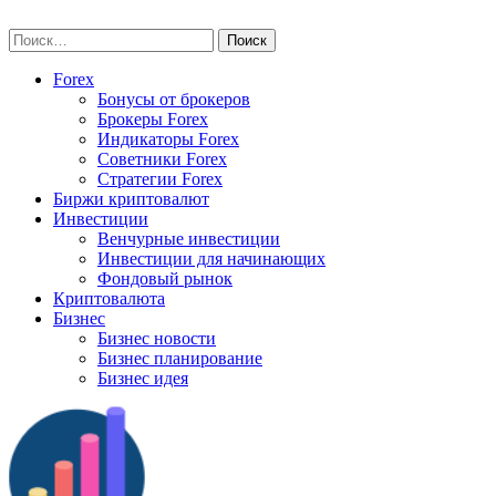
Skip
vse-investory.ru
to
Найти:
content
Forex
Бонусы от брокеров
Брокеры Forex
Индикаторы Forex
Советники Forex
Стратегии Forex
Биржи криптовалют
Инвестиции
Венчурные инвестиции
Инвестиции для начинающих
Фондовый рынок
Криптовалюта
Бизнес
Бизнес новости
Бизнес планирование
Бизнес идея