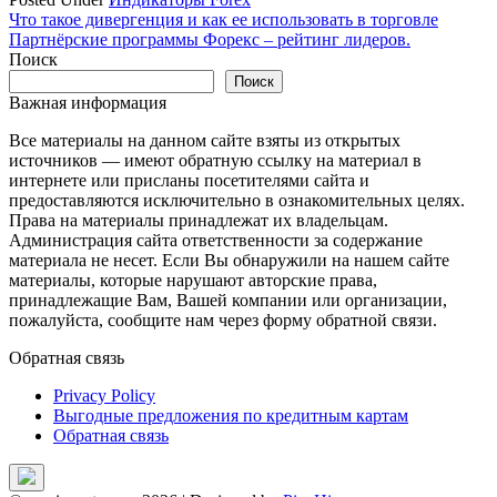
Навигация
Что такое дивергенция и как ее использовать в торговле
Партнёрские программы Форекс – рейтинг лидеров.
по
Поиск
записям
Поиск
Важная информация
Все материалы на данном сайте взяты из открытых
источников — имеют обратную ссылку на материал в
интернете или присланы посетителями сайта и
предоставляются исключительно в ознакомительных целях.
Права на материалы принадлежат их владельцам.
Администрация сайта ответственности за содержание
материала не несет. Если Вы обнаружили на нашем сайте
материалы, которые нарушают авторские права,
принадлежащие Вам, Вашей компании или организации,
пожалуйста, сообщите нам через форму обратной связи.
Обратная связь
Privacy Policy
Выгодные предложения по кредитным картам
Обратная связь