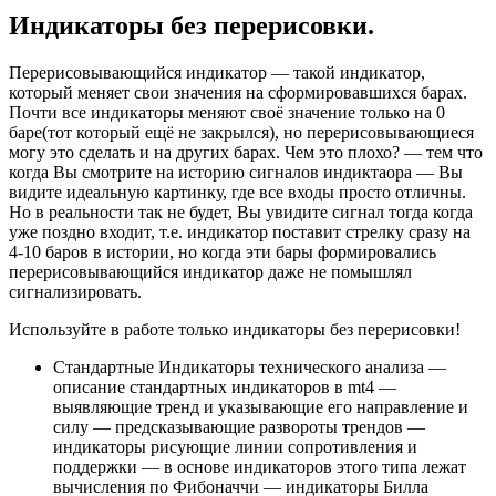
Индикаторы без перерисовки.
Перерисовывающийся индикатор — такой индикатор,
который меняет свои значения на сформировавшихся барах.
Почти все индикаторы меняют своё значение только на 0
баре(тот который ещё не закрылся), но перерисовывающиеся
могу это сделать и на других барах. Чем это плохо? — тем что
когда Вы смотрите на историю сигналов индиктаора — Вы
видите идеальную картинку, где все входы просто отличны.
Но в реальности так не будет, Вы увидите сигнал тогда когда
уже поздно входит, т.е. индикатор поставит стрелку сразу на
4-10 баров в истории, но когда эти бары формировались
перерисовывающийся индикатор даже не помышлял
сигнализировать.
Используйте в работе только индикаторы без перерисовки!
Стандартные Индикаторы технического анализа —
описание стандартных индикаторов в mt4 —
выявляющие тренд и указывающие его направление и
силу — предсказывающие развороты трендов —
индикаторы рисующие линии сопротивления и
поддержки — в основе индикаторов этого типа лежат
вычисления по Фибоначчи — индикаторы Билла