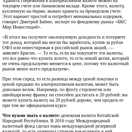
Хранить сбережения в альтернативной валюте можно на
текущем счете или банковском вкладе. Кроме этого, валюту,
купленную на бирже, можно хранить на брокерском счете.
Этот вариант простой и потребует минимальных издержек,
говорит Дмитрий Бабин, эксперт по фондовому рынку «БКС
Мир Инвестиций».
«В итоге вы получите околонулевую доходность и потеряете
тот доход, который вы могли бы заработать, купив за рубли
ОФЗ или инвестировав в российский рынок акций, —
заявляет Брагин. — То есть, если вы покупаете эти валюты,
это все равно что купить золото, то есть некий актив, который
не очень предсказуемо меняется в цене, потому что валютный
рынок менее всего предсказуем».
При этом спред, то есть разница между ценой покупки и
ценой продажи по альтернативным валютам, может быть
довольно велик. Например, по фунту стерлингов или
швейцарскому франку он способен достигать и 20 рублей: вы
можете купить валюту на 20 рублей дороже, чем продать ее
при том же официальном курсе.
Что нужно знать о валюте:
денежная валюта Китайской
Народной Республики. В 2016 году Международный
валютный фонд сделал юань международной резервной
валютой, то есть разрешил странам накапливать в ней