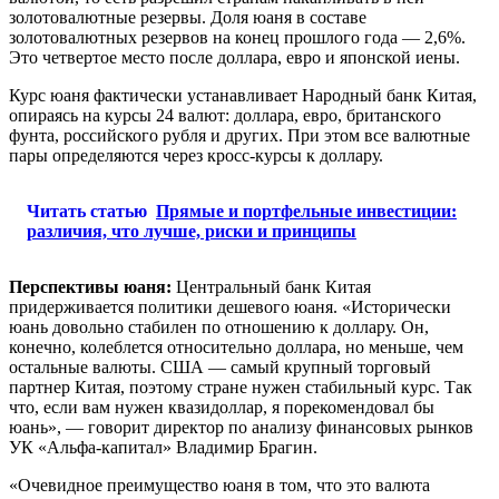
золотовалютные резервы. Доля юаня в составе
золотовалютных резервов на конец прошлого года — 2,6%.
Это четвертое место после доллара, евро и японской иены.
Курс юаня фактически устанавливает Народный банк Китая,
опираясь на курсы 24 валют: доллара, евро, британского
фунта, российского рубля и других. При этом все валютные
пары определяются через кросс-курсы к доллару.
Читать статью
Прямые и портфельные инвестиции:
различия, что лучше, риски и принципы
Перспективы юаня:
Центральный банк Китая
придерживается политики дешевого юаня. «Исторически
юань довольно стабилен по отношению к доллару. Он,
конечно, колеблется относительно доллара, но меньше, чем
остальные валюты. США — самый крупный торговый
партнер Китая, поэтому стране нужен стабильный курс. Так
что, если вам нужен квазидоллар, я порекомендовал бы
юань», — говорит директор по анализу финансовых рынков
УК «Альфа-капитал» Владимир Брагин.
«Очевидное преимущество юаня в том, что это валюта