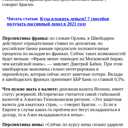
говорит Брагин.
Читать статью
Куда вложить деньги? 7 способов
получать пассивный доход в 2021 году
Перспективы франка:
по словам Орлова, в Швейцарии
действуют отрицательные ставки по депозитам, но
российские банки раньше предлагали положительные
проценты по вкладам во франках. Сейчас таких возможностей
будет меньше. «Франк менее ликвиден на Московской бирже,
чем китайский юань», — заявляет Дмитрий Бабин. При этом
швейцарская экономика сильно интегрирована в
европейскую, которая сейчас несет заметные потери. Вклады
в швейцарских франках принимает ББР Банк со ставкой 0,5%.
Что нужно знать о валюте:
денежная валюта Японии, имеет
статус резервной. Исторически считается самой стабильной
валютой в Азиатско-Тихоокеанском регионе. «Это защитная
валюта для азиатских стран, — говорит Брагин. — Если в
Европе в случае каких-то проблем все бегут вкладываться в
доллар, то в Азии вкладываются в иены».
Перспективы иены:
«Сейчас по курсу иены сильно ударили