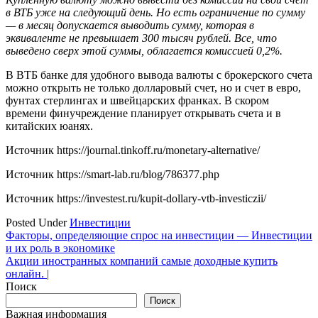
в ВТБ уже на следующий день. Но есть ограничение по сумму
— в месяц допускается выводить сумму, которая в
эквиваленте не превышает 300 тысяч рублей. Все, что
выведено сверх этой суммы, облагается комиссией 0,2%.
В ВТБ банке для удобного вывода валюты с брокерского счета
можно открыть не только долларовый счет, но и счет в евро,
фунтах стерлингах и швейцарских франках. В скором
времени финучреждение планирует открывать счета и в
китайских юанях.
Источник
https://journal.tinkoff.ru/monetary-alternative/
Источник
https://smart-lab.ru/blog/786377.php
Источник
https://investest.ru/kupit-dollary-vtb-investiczii/
Posted Under
Инвестиции
Навигация
Факторы, определяющие спрос на инвестиции — Инвестиции
и их роль в экономике
по
Акции иностранных компаний самые доходные купить
записям
онлайн. |
Поиск
Поиск
Важная информация