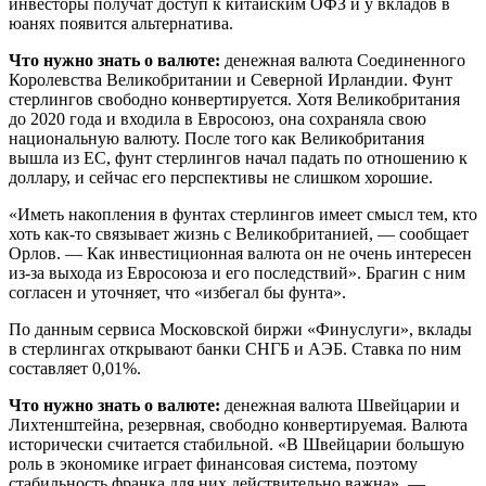
инвесторы получат доступ к китайским ОФЗ и у вкладов в
юанях появится альтернатива.
Что нужно знать о валюте:
денежная валюта Соединенного
Королевства Великобритании и Северной Ирландии. Фунт
стерлингов свободно конвертируется. Хотя Великобритания
до 2020 года и входила в Евросоюз, она сохраняла свою
национальную валюту. После того как Великобритания
вышла из ЕС, фунт стерлингов начал падать по отношению к
доллару, и сейчас его перспективы не слишком хорошие.
«Иметь накопления в фунтах стерлингов имеет смысл тем, кто
хоть как-то связывает жизнь с Великобританией, — сообщает
Орлов. — Как инвестиционная валюта он не очень интересен
из-за выхода из Евросоюза и его последствий». Брагин с ним
согласен и уточняет, что «избегал бы фунта».
По данным сервиса Московской биржи «Финуслуги», вклады
в стерлингах открывают банки СНГБ и АЭБ. Ставка по ним
составляет 0,01%.
Что нужно знать о валюте:
денежная валюта Швейцарии и
Лихтенштейна, резервная, свободно конвертируемая. Валюта
исторически считается стабильной. «В Швейцарии большую
роль в экономике играет финансовая система, поэтому
стабильность франка для них действительно важна», —