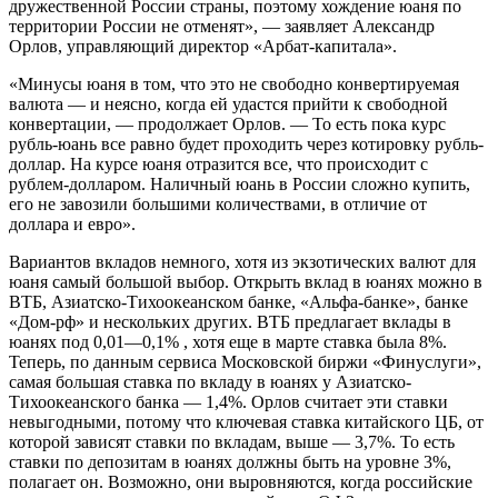
дружественной России страны, поэтому хождение юаня по
территории России не отменят», — заявляет Александр
Орлов, управляющий директор «Арбат-капитала».
«Минусы юаня в том, что это не свободно конвертируемая
валюта — и неясно, когда ей удастся прийти к свободной
конвертации, — продолжает Орлов. — То есть пока курс
рубль-юань все равно будет проходить через котировку рубль-
доллар. На курсе юаня отразится все, что происходит с
рублем-долларом. Наличный юань в России сложно купить,
его не завозили большими количествами, в отличие от
доллара и евро».
Вариантов вкладов немного, хотя из экзотических валют для
юаня самый большой выбор. Открыть вклад в юанях можно в
ВТБ, Азиатско-Тихоокеанском банке, «Альфа-банке», банке
«Дом-рф» и нескольких других. ВТБ предлагает вклады в
юанях под 0,01—0,1% , хотя еще в марте ставка была 8%.
Теперь, по данным сервиса Московской биржи «Финуслуги»,
самая большая ставка по вкладу в юанях у Азиатско-
Тихоокеанского банка — 1,4%. Орлов считает эти ставки
невыгодными, потому что ключевая ставка китайского ЦБ, от
которой зависят ставки по вкладам, выше — 3,7%. То есть
ставки по депозитам в юанях должны быть на уровне 3%,
полагает он. Возможно, они выровняются, когда российские