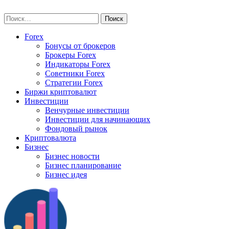
Skip
vse-investory.ru
to
Найти:
content
Forex
Бонусы от брокеров
Брокеры Forex
Индикаторы Forex
Советники Forex
Стратегии Forex
Биржи криптовалют
Инвестиции
Венчурные инвестиции
Инвестиции для начинающих
Фондовый рынок
Криптовалюта
Бизнес
Бизнес новости
Бизнес планирование
Бизнес идея