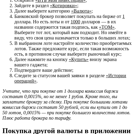
Откройте
«ВТБ Мои инвестиции»
;
Зайдите в раздел
«Котировки»
;
Далее выберите категорию
«Валюта»
;
Банковский брокер позволяет покупать на бирже от
1
доллара. Но есть лоты и от
1000
долларов — в их
названии содержится такая подпись, как
«TOM»
.
Выберите тот лот, который вам подходит. Но имейте в
виду, что своя цена назначается только в больших лотах;
В выбранном лоте настройте количество приобретаемых
лотов. Также предложите курс, если такая возможность
есть, в противном случае выберите рыночный курс;
Далее нажмите на кнопку
«Купить»
внизу экрана
вашего гаджета;
Подтвердите ваше действие;
Следите за статусом вашей заявки в разделе
«Истории
операций»
.
Учтите, что при покупке от 1 доллара комиссия биржи
составит 0,0015%, но не менее 1 рубля. Кроме того, вы
заплатите брокеру за сделку. При покупке большими лотами
комиссия биржи составит 50 рублей, если вы купили от 1 до
50 лотов, 0,0015% — при покупке большего количества лотов.
Плюс работа брокера по тарифу.
Покупка другой валюты в приложении