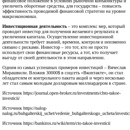
финансовое положение в условиях рыночной конъюнктуры и
увеличить оборотные средства, для государства – повысить
эффективность проводимой финансовой стратегии на уровне
макроэкономики.
Инвестиционная деятельность
– это комплекс мер, который
проводит инвестор для получения желаемого результата и
увеличения капитала. Осуществление инвестиционной
деятельности требует знаний, времени, контроля и неизменно
связано с рисками. Инвестор – это тот, кто не просто
использует свои финансовые ресурсы, а тот, кто получает
выгоду от своей деятельности в этом направлении.
Одним из самых успешных примеров инвестиций – Вячеслав
Мирашвили. Вложив 30000$ в соцсеть «Вконтакте», он стал
обладателем ее контрольного пакета акций и через несколько
лет стал самым молодым долларовым миллиардером в стране.
Источник
https://journal.open-broker.ru/investments/chto-takoe-
investicii/
Источник
https://nalog-
nalog.ru/buhgalterskij_uchet/vedenie_buhgalterskogo_ucheta/invest
Источник
https://bankiros.ru/wiki/term/cto-takoe-investicii