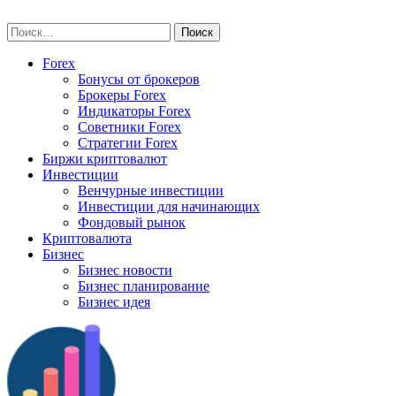
Skip
vse-investory.ru
to
Найти:
content
Forex
Бонусы от брокеров
Брокеры Forex
Индикаторы Forex
Советники Forex
Стратегии Forex
Биржи криптовалют
Инвестиции
Венчурные инвестиции
Инвестиции для начинающих
Фондовый рынок
Криптовалюта
Бизнес
Бизнес новости
Бизнес планирование
Бизнес идея