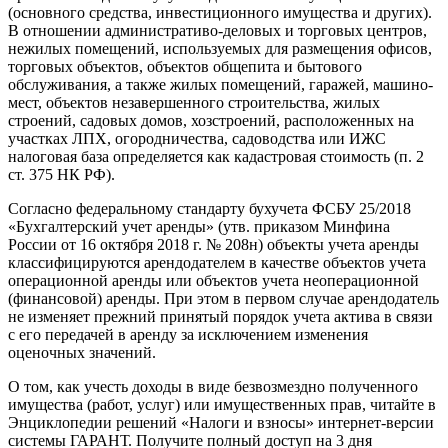
(основного средства, инвестиционного имущества и других).
В отношении административо-деловых и торговых центров,
нежилых помещений, используемых для размещения офисов,
торговых объектов, объектов общепита и бытового
обслуживания, а также жилых помещений, гаражей, машино-
мест, объектов незавершенного строительства, жилых
строений, садовых домов, хозстроений, расположенных на
участках ЛПХ, огородничества, садоводства или ИЖС
налоговая база определяется как кадастровая стоимость (п. 2
ст. 375 НК РФ).
Согласно федеральному стандарту бухучета ФСБУ 25/2018
«Бухгалтерский учет аренды» (утв. приказом Минфина
России от 16 октября 2018 г. № 208н) объекты учета аренды
классифицируются арендодателем в качестве объектов учета
операционной аренды или объектов учета неоперационной
(финансовой) аренды. При этом в первом случае арендодатель
не изменяет прежний принятый порядок учета актива в связи
с его передачей в аренду за исключением изменения
оценочных значений.
О том, как учесть доходы в виде безвозмездно полученного
имущества (работ, услуг) или имущественных прав, читайте в
Энциклопедии решений «Налоги и взносы» интернет-версии
системы ГАРАНТ. Получите полный доступ на 3 дня