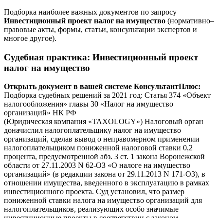
Подборка наиболее важных документов по запросу
Инвестиционный проект налог на имущество
(нормативно–
правовые акты, формы, статьи, консультации экспертов и
многое другое).
Судебная практика
: Инвестиционный проект
налог на имущество
Открыть документ в вашей системе КонсультантПлюс:
Подборка судебных решений за 2021 год: Статья 374 «Объект
налогообложения» главы 30 «Налог на имущество
организаций» НК РФ
(Юридическая компания «TAXOLOGY») Налоговый орган
доначислил налогоплательщику налог на имущество
организаций, сделав вывод о неправомерном применении
налогоплательщиком пониженной налоговой ставки 0,2
процента, предусмотренной абз. 3 ст. 1 закона Воронежской
области от 27.11.2003 N 62-ОЗ «О налоге на имущество
организаций» (в редакции закона от 29.11.2013 N 171-ОЗ), в
отношении имущества, введенного в эксплуатацию в рамках
инвестиционного проекта. Суд установил, что размер
пониженной ставки налога на имущество организаций для
налогоплательщиков, реализующих особо значимые
инвестиционные проекты в соответствии с законом