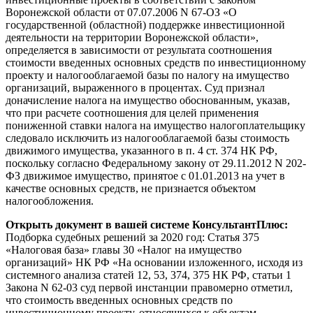
Воронежской области от 07.07.2006 N 67-ОЗ «О
государственной (областной) поддержке инвестиционной
деятельности на территории Воронежской области»,
определяется в зависимости от результата соотношения
стоимости введенных основных средств по инвестиционному
проекту и налогооблагаемой базы по налогу на имущество
организаций, выраженного в процентах. Суд признал
доначисление налога на имущество обоснованным, указав,
что при расчете соотношения для целей применения
пониженной ставки налога на имущество налогоплательщику
следовало исключить из налогооблагаемой базы стоимость
движимого имущества, указанного в п. 4 ст. 374 НК РФ,
поскольку согласно Федеральному закону от 29.11.2012 N 202-
ФЗ движимое имущество, принятое с 01.01.2013 на учет в
качестве основных средств, не признается объектом
налогообложения.
Открыть документ в вашей системе КонсультантПлюс:
Подборка судебных решений за 2020 год: Статья 375
«Налоговая база» главы 30 «Налог на имущество
организаций» НК РФ «На основании изложенного, исходя из
системного анализа статей 12, 53, 374, 375 НК РФ, статьи 1
Закона N 62-03 суд первой инстанции правомерно отметил,
что стоимость введенных основных средств по
инвестиционному проекту, относящихся к объектам