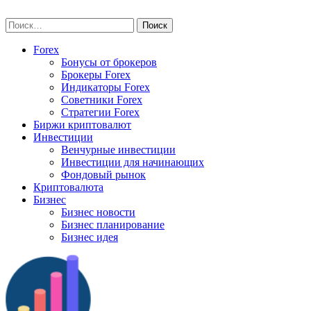
Skip
vse-investory.ru
to
Найти:
content
Forex
Бонусы от брокеров
Брокеры Forex
Индикаторы Forex
Советники Forex
Стратегии Forex
Биржи криптовалют
Инвестиции
Венчурные инвестиции
Инвестиции для начинающих
Фондовый рынок
Криптовалюта
Бизнес
Бизнес новости
Бизнес планирование
Бизнес идея