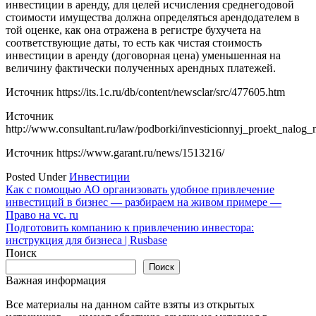
инвестиции в аренду, для целей исчисления среднегодовой
стоимости имущества должна определяться арендодателем в
той оценке, как она отражена в регистре бухучета на
соответствующие даты, то есть как чистая стоимость
инвестиции в аренду (договорная цена) уменьшенная на
величину фактически полученных арендных платежей.
Источник
https://its.1c.ru/db/content/newsclar/src/477605.htm
Источник
http://www.consultant.ru/law/podborki/investicionnyj_proekt_nalog_
Источник
https://www.garant.ru/news/1513216/
Posted Under
Инвестиции
Навигация
Как с помощью АО организовать удобное привлечение
инвестиций в бизнес — разбираем на живом примере —
по
Право на vc. ru
записям
Подготовить компанию к привлечению инвестора:
инструкция для бизнеса | Rusbase
Поиск
Поиск
Важная информация
Все материалы на данном сайте взяты из открытых