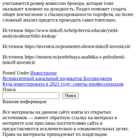
учитывается размер комиссии брокера, которая тоже
оказывает влияние на доходность. Раздел поможет создать
общее впечатление о сбалансированности портфеля, но более
сложный анализ придется проводить самостоятельно.
Источник
https://www.tinkoff.ru/help/invest-educate/yield-
analysis/about/folio-lookup/
Источник
https://investest.ru/posmotret-oborot-tinkoff-investiczii/
Источник
https://monest.ru/portfelnaya-analitika-v-prilozhenii-
tinkoff-investicii/
Posted Under
Инвестиции
Навигация
Великолепный канальный индикатор Боллинджера
Куда инвестировать в 2021 году: советы профессионалов
по
Поиск
записям
Поиск
Важная информация
Все материалы на данном сайте взяты из открытых
источников — имеют обратную ссылку на материал в
интернете или присланы посетителями сайта и
предоставляются исключительно в ознакомительных целях.
Права на материалы принадлежат их владельцам.