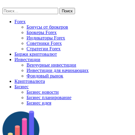
Skip
vse-investory.ru
to
Найти:
content
Forex
Бонусы от брокеров
Брокеры Forex
Индикаторы Forex
Советники Forex
Стратегии Forex
Биржи криптовалют
Инвестиции
Венчурные инвестиции
Инвестиции для начинающих
Фондовый рынок
Криптовалюта
Бизнес
Бизнес новости
Бизнес планирование
Бизнес идея