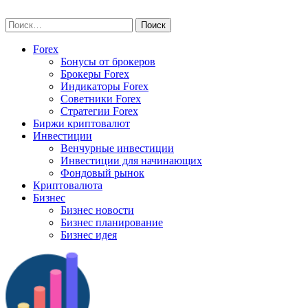
Skip
vse-investory.ru
to
Найти:
content
Forex
Бонусы от брокеров
Брокеры Forex
Индикаторы Forex
Советники Forex
Стратегии Forex
Биржи криптовалют
Инвестиции
Венчурные инвестиции
Инвестиции для начинающих
Фондовый рынок
Криптовалюта
Бизнес
Бизнес новости
Бизнес планирование
Бизнес идея