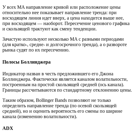
У всех MA направление кривой или расположение цены
относительно нее показывает направление тренда: при
восходящем линия идет вверх, а цена находится выше нее,
при восходящем — наоборот. Пересечение ценового графика
и скользящей трактуют как смену тенденции.
Зачастую используют несколько MA с разными периодами
(для кратко-, средне- и долгосрочного тренда), а о развороте
рынка судят по их пересечению.
Полосы Боллинджера
Индикатор назван в честь предложившего его Джона
Боллинджера. Фактически является каналом волатильности,
построенным на простой скользящей средней (ось канала).
Границы рассчитываются по стандартному отклонению цены.
Таким образом, Bollinger Bands позволяют не только
определить направление тренда (по осевой скользящей
средней), но и оценить вероятность его смены по ширине
канала (изменению волатильности).
ADX