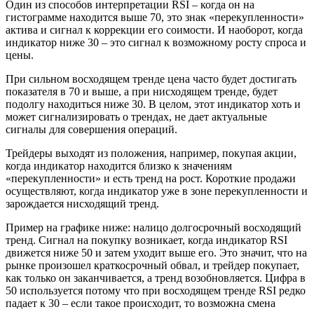
Один из способов интерпретации RSI – когда он на
гистограмме находится выше 70, это знак «перекупленности»
актива и сигнал к коррекции его соимости. И наоборот, когда
индикатор ниже 30 – это сигнал к возможному росту спроса и
цены.
При сильном восходящем тренде цена часто будет достигать
показателя в 70 и выше, а при нисходящем тренде, будет
подолгу находиться ниже 30. В целом, этот индикатор хоть и
может сигнализировать о трендах, не дает актуальные
сигналы для совершения операций.
Трейдеры выходят из положения, например, покупая акции,
когда индикатор находится близко к значениям
«перекупленности» и есть тренд на рост. Короткие продажи
осуществляют, когда индикатор уже в зоне перекупленности и
зарождается нисходящий тренд.
Пример на графике ниже: налицо долгосрочный восходящий
тренд. Сигнал на покупку возникает, когда индикатор RSI
движется ниже 50 и затем уходит выше его. Это значит, что на
рынке произошел краткосрочный обвал, и трейдер покупает,
как только он заканчивается, а тренд возобновляется. Цифра в
50 используется потому что при восходящем тренде RSI редко
падает к 30 – если такое происходит, то возможна смена