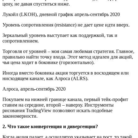
цену, не давая спуститься ниже.
Лукойл (LKOH), дневной график апрель-сентябрь 2020
Уровень сопротивления (resistance) не дает цене идти вверх.
Зеркальный уровень выступает как поддержкой, так и
сопротивлением.
Торговля от уровней – моя самая любимая стратегия. Главное,
правильно найти точку входа. Этот метод идеален для акций,
чья цена ходит в боковике (горизонтально).
Иногда вместо боковика акция торгуется в восходящем или
нисходящем канале, как Алроса (ALRS).
Алроса, апрель-сентябрь 2020
Покупаем на нижней границе канала, первый тейк-профит
ставим на середине, второй – наверху. Инструменты
рисования TradingView позволяют искать подобные
закономерности.
2. Что такое конвергенция и дивергенция?
Когда акция падает, а осциллятор указывает на рост, то такой