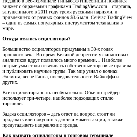
Недавно в веб-терминале Тинькофф Инвестиций появился
виджет с биржевыми графиками TradingView.com – стартапа,
запущенныого в 2011 году тремя русскими парнями, и
привлекшего от разных фондов $3.6 млн. Сейчас TradingView
– один из самых популярных инструментом теханализа в
мире.
Откуда взялись осцилляторы?
Большинство осцилляторов придуманы в 30-х годах
прошлого века. Во время Великой депрессии у финансовых
аналитиков вдруг появилось много времени… Наиболее
острые умы стали оттачивать собственные торговые правила
и публиковать научные труды. Так мир узнал о волнах
Эллиота, веере Ганна, последовательности Вайкоффа и
других.
Все осцилляторы знать необязательно. Обычно трейдер
использует три-четыре, наиболее подходящих стилю
торговли.
Задача осцилляторов – дать ответ на вопрос, стоит ли
продавать или покупать в данный момент акции, а также
предугадывать направление тренда.
Как вызвать осцилляторы в торговом терминале