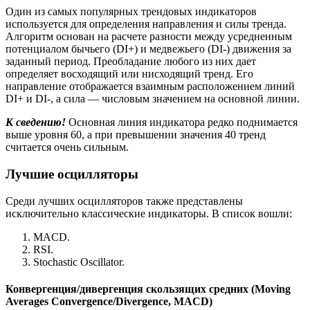
Один из самых популярных трендовых индикаторов
используется для определения направления и силы тренда.
Алгоритм основан на расчете разности между усредненным
потенциалом бычьего (DI+) и медвежьего (DI-) движения за
заданный период. Преобладание любого из них дает
определяет восходящий или нисходящий тренд. Его
направление отображается взаимным расположением линий
DI+ и DI-, а сила — числовым значением на основной линии.
К сведению!
Основная линия индикатора редко поднимается
выше уровня 60, а при превышении значения 40 тренд
считается очень сильным.
Лучшие осцилляторы
Среди лучших осцилляторов также представлены
исключительно классические индикаторы. В список вошли:
MACD.
RSI.
Stochastic Oscillator.
Конвергенция
/
дивергенция
скользящих
средних
(Moving
Averages Convergence/Divergence, MACD)