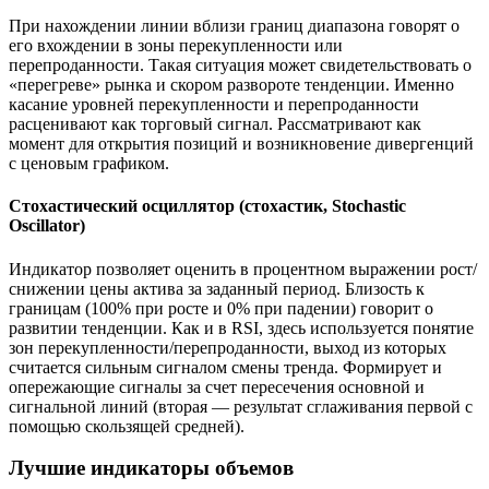
При нахождении линии вблизи границ диапазона говорят о
его вхождении в зоны перекупленности или
перепроданности. Такая ситуация может свидетельствовать о
«перегреве» рынка и скором развороте тенденции. Именно
касание уровней перекупленности и перепроданности
расценивают как торговый сигнал. Рассматривают как
момент для открытия позиций и возникновение дивергенций
с ценовым графиком.
Стохастический осциллятор (стохастик, Stochastic
Oscillator)
Индикатор позволяет оценить в процентном выражении рост/
снижении цены актива за заданный период. Близость к
границам (100% при росте и 0% при падении) говорит о
развитии тенденции. Как и в RSI, здесь используется понятие
зон перекупленности/перепроданности, выход из которых
считается сильным сигналом смены тренда. Формирует и
опережающие сигналы за счет пересечения основной и
сигнальной линий (вторая — результат сглаживания первой с
помощью скользящей средней).
Лучшие индикаторы объемов