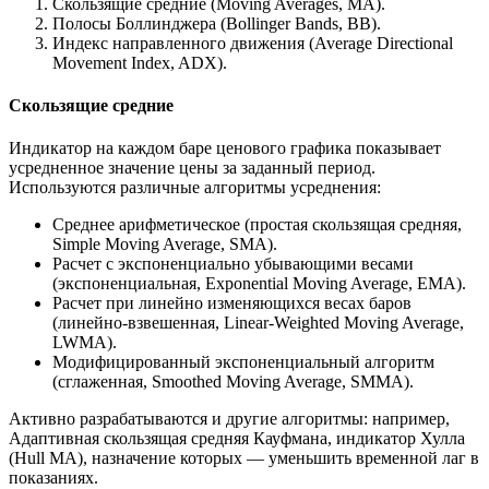
Скользящие средние (Moving Averages, MA).
Полосы Боллинджера (Bollinger Bands, BB).
Индекс направленного движения (Average Directional
Movement Index, ADX).
Скользящие средние
Индикатор на каждом баре ценового графика показывает
усредненное значение цены за заданный период.
Используются различные алгоритмы усреднения:
Среднее арифметическое (простая скользящая средняя,
Simple Moving Average, SMA).
Расчет с экспоненциально убывающими весами
(экспоненциальная, Exponential Moving Average, EMA).
Расчет при линейно изменяющихся весах баров
(линейно-взвешенная, Linear-Weighted Moving Average,
LWMA).
Модифицированный экспоненциальный алгоритм
(сглаженная, Smoothed Moving Average, SMMA).
Активно разрабатываются и другие алгоритмы: например,
Адаптивная скользящая средняя Кауфмана, индикатор Хулла
(Hull MA), назначение которых — уменьшить временной лаг в
показаниях.