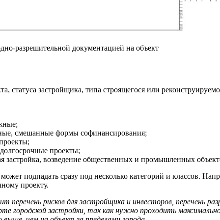
одно-разрешительной документацией на объект
а, статуса застройщика, типа строящегося или реконструируемо
жные;
тные, смешанные формы софинансирования;
проекты;
 долгосрочные проекты;
ая застройка, возведение общественных и промышленных объект
т может подпадать сразу под несколько категорий и классов. На
чному проекту.
ит перечень рисков для застройщика и инвесторов, перечень р
рте городской застройки, так как нужно проходить максимально
выше, чем на объект за пределами города.