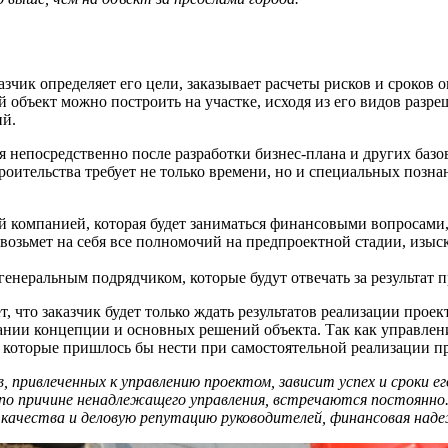
зчик определяет его цели, заказывает расчеты рисков и сроков 
й объект можно построить на участке, исходя из его видов разр
ий.
непосредственно после разработки бизнес-плана и других базо
строительства требует не только времени, но и специальных по
 компанией, которая будет заниматься финансовыми вопросами
возьмет на себя все полномочий на предпроектной стадии, изыск
енеральным подрядчиком, которые будут отвечать за результат п
, что заказчик будет только ждать результатов реализации прое
совании концепции и основных решений объекта. Так как управл
, которые пришлось бы нести при самостоятельной реализации пр
, привлеченных к управлению проектом, зависит успех и сроки е
 по причине ненадлежащего управления, встречаются постоянно
качества и деловую репутацию руководителей, финансовая над