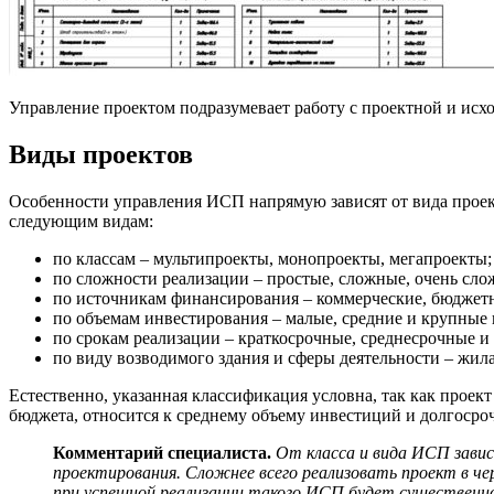
Управление проектом подразумевает работу с проектной и исх
Виды проектов
Особенности управления ИСП напрямую зависят от вида проект
следующим видам:
по классам – мультипроекты, монопроекты, мегапроекты;
по сложности реализации – простые, сложные, очень сло
по источникам финансирования – коммерческие, бюдже
по объемам инвестирования – малые, средние и крупные 
по срокам реализации – краткосрочные, среднесрочные и
по виду возводимого здания и сферы деятельности – жил
Естественно, указанная классификация условна, так как проек
бюджета, относится к среднему объему инвестиций и долгосро
Комментарий специалиста.
От класса и вида ИСП завис
проектирования. Сложнее всего реализовать проект в че
при успешной реализации такого ИСП будет существенно 