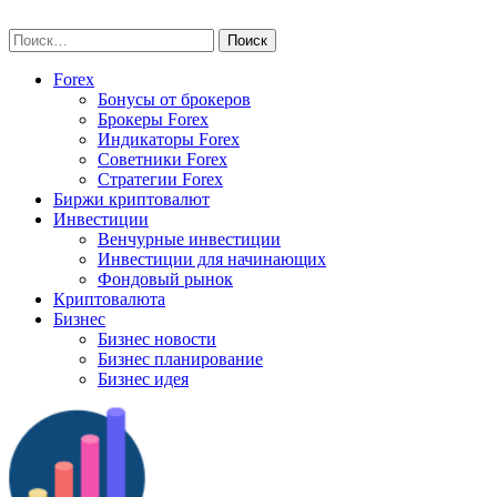
Skip
vse-investory.ru
to
Найти:
content
Forex
Бонусы от брокеров
Брокеры Forex
Индикаторы Forex
Советники Forex
Стратегии Forex
Биржи криптовалют
Инвестиции
Венчурные инвестиции
Инвестиции для начинающих
Фондовый рынок
Криптовалюта
Бизнес
Бизнес новости
Бизнес планирование
Бизнес идея