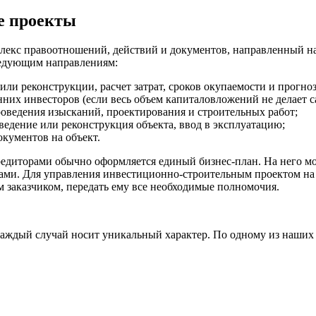
е проекты
екс правоотношений, действий и документов, направленный на 
ледующим направлениям:
или реконструкции, расчет затрат, сроков окупаемости и прогно
нних инвесторов (если весь объем капиталовложений не делает са
оведения изысканий, проектирования и строительных работ;
ведение или реконструкция объекта, ввод в эксплуатацию;
кументов на объект.
едиторами обычно оформляется единый бизнес-план. На него мо
ми. Для управления инвестиционно-строительным проектом на с
м заказчиком, передать ему все необходимые полномочия.
аждый случай носит уникальный характер. По одному из наших