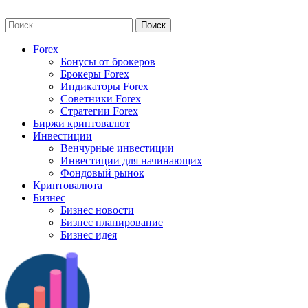
Skip
vse-investory.ru
to
Найти:
content
Forex
Бонусы от брокеров
Брокеры Forex
Индикаторы Forex
Советники Forex
Стратегии Forex
Биржи криптовалют
Инвестиции
Венчурные инвестиции
Инвестиции для начинающих
Фондовый рынок
Криптовалюта
Бизнес
Бизнес новости
Бизнес планирование
Бизнес идея