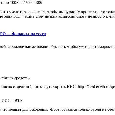
за по 100К = 4*99 = 396
оты уходить за свой счёт, чтобы им бумажку принести, это тоже
не один год, + ещё в силу низких комиссий смогу не просто купи
IPO — Финансы на vc. ru
лей за каждое наименование бумаги), чтобы уменьшить мороку, п
нежных средств»
исок отделений, где могут открыть ИИС: https://broker.vtb.ru/spo
ии ИИС в ВТБ.
то мешает для ускорения. Чтобы остались только рубли на счёте