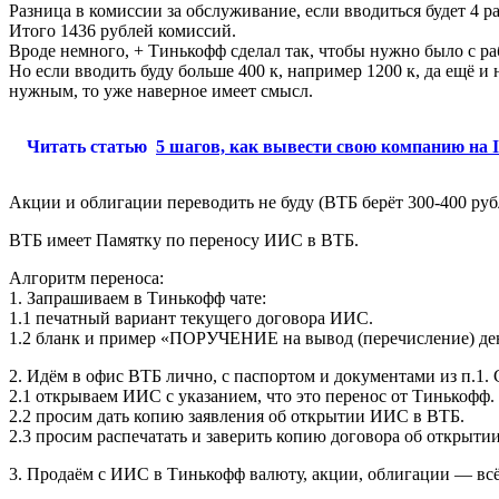
Разница в комиссии за обслуживание, если вводиться будет 4 ра
Итого 1436 рублей комиссий.
Вроде немного, + Тинькофф сделал так, чтобы нужно было с раб
Но если вводить буду больше 400 к, например 1200 к, да ещё и 
нужным, то уже наверное имеет смысл.
Читать статью
5 шагов, как вывести свою компанию на 
Акции и облигации переводить не буду (ВТБ берёт 300-400 руб
ВТБ имеет Памятку по переносу ИИС в ВТБ.
Алгоритм переноса:
1. Запрашиваем в Тинькофф чате:
1.1 печатный вариант текущего договора ИИС.
1.2 бланк и пример «ПОРУЧЕНИЕ на вывод (перечисление) де
2. Идём в офис ВТБ лично, с паспортом и документами из п.1. Сп
2.1 открываем ИИС с указанием, что это перенос от Тинькофф.
2.2 просим дать копию заявления об открытии ИИС в ВТБ.
2.3 просим распечатать и заверить копию договора об открыт
3. Продаём с ИИС в Тинькофф валюту, акции, облигации — всё ч