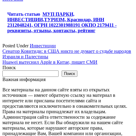
Читать статью
МУП ПАРКИ,
ИНВЕСТИЦИИ,ТУРИЗМ, Краснодар, ИНН
2312048241, ОГРН 1022301988191 ОКПО 2179411 -
реквизиты, отзывы, контакты, рейтинг
Posted Under
Инвестиции
Навигация
Сенатор Ковитиди: в США никто не думает о судьбе народов
Израиля и Палестины
по
Huawei вытеснил Apple в Китае, пишет СМИ
записям
Поиск
Поиск
Важная информация
Все материалы на данном сайте взяты из открытых
источников — имеют обратную ссылку на материал в
интернете или присланы посетителями сайта и
предоставляются исключительно в ознакомительных целях.
Права на материалы принадлежат их владельцам.
Администрация сайта ответственности за содержание
материала не несет. Если Вы обнаружили на нашем сайте
материалы, которые нарушают авторские права,
принадлежащие Вам, Вашей компании или организации,