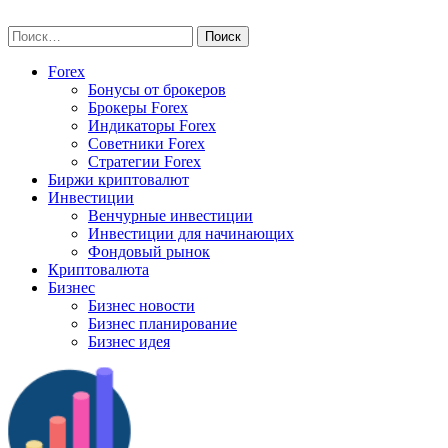
Skip
vse-investory.ru
to
Найти:
content
Forex
Бонусы от брокеров
Брокеры Forex
Индикаторы Forex
Советники Forex
Стратегии Forex
Биржи криптовалют
Инвестиции
Венчурные инвестиции
Инвестиции для начинающих
Фондовый рынок
Криптовалюта
Бизнес
Бизнес новости
Бизнес планирование
Бизнес идея