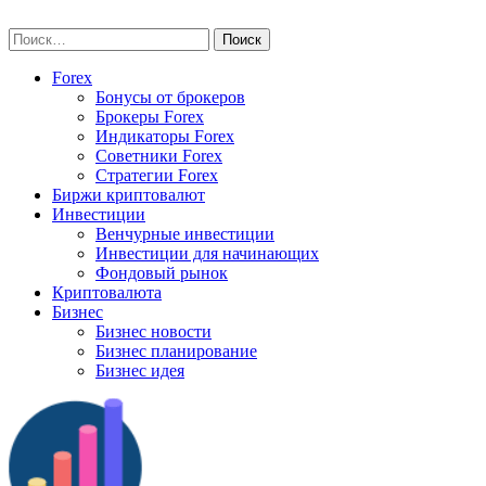
Skip
vse-investory.ru
to
Найти:
content
Forex
Бонусы от брокеров
Брокеры Forex
Индикаторы Forex
Советники Forex
Стратегии Forex
Биржи криптовалют
Инвестиции
Венчурные инвестиции
Инвестиции для начинающих
Фондовый рынок
Криптовалюта
Бизнес
Бизнес новости
Бизнес планирование
Бизнес идея