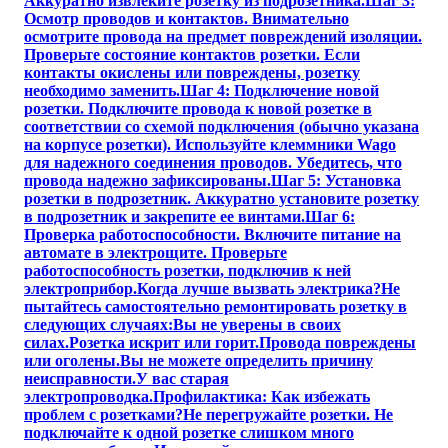
Аккуратно извлеките розетку из подрозетника.Шаг 3:
Осмотр проводов и контактов. Внимательно
осмотрите провода на предмет повреждений изоляции.
Проверьте состояние контактов розетки. Если
контакты окислены или повреждены, розетку
необходимо заменить.Шаг 4: Подключение новой
розетки. Подключите провода к новой розетке в
соответствии со схемой подключения (обычно указана
на корпусе розетки). Используйте клеммники Wago
для надежного соединения проводов. Убедитесь, что
провода надежно зафиксированы.Шаг 5: Установка
розетки в подрозетник. Аккуратно установите розетку
в подрозетник и закрепите ее винтами.Шаг 6:
Проверка работоспособности. Включите питание на
автомате в электрощите. Проверьте
работоспособность розетки, подключив к ней
электроприбор.Когда лучше вызвать электрика?Не
пытайтесь самостоятельно ремонтировать розетку в
следующих случаях:Вы не уверены в своих
силах.Розетка искрит или горит.Провода повреждены
или оголены.Вы не можете определить причину
неисправности.У вас старая
электропроводка.Профилактика: Как избежать
проблем с розетками?Не перегружайте розетки. Не
подключайте к одной розетке слишком много