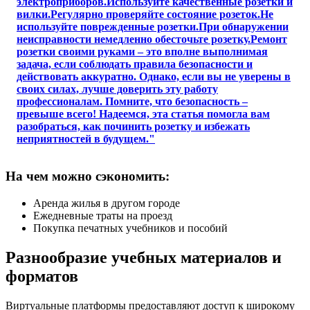
электроприборов.Используйте качественные розетки и
вилки.Регулярно проверяйте состояние розеток.Не
используйте поврежденные розетки.При обнаружении
неисправности немедленно обесточьте розетку.Ремонт
розетки своими руками – это вполне выполнимая
задача, если соблюдать правила безопасности и
действовать аккуратно. Однако, если вы не уверены в
своих силах, лучше доверить эту работу
профессионалам. Помните, что безопасность –
превыше всего! Надеемся, эта статья помогла вам
разобраться, как починить розетку и избежать
неприятностей в будущем."
На чем можно сэкономить:
Аренда жилья в другом городе
Ежедневные траты на проезд
Покупка печатных учебников и пособий
Разнообразие учебных материалов и
форматов
Виртуальные платформы предоставляют доступ к широкому