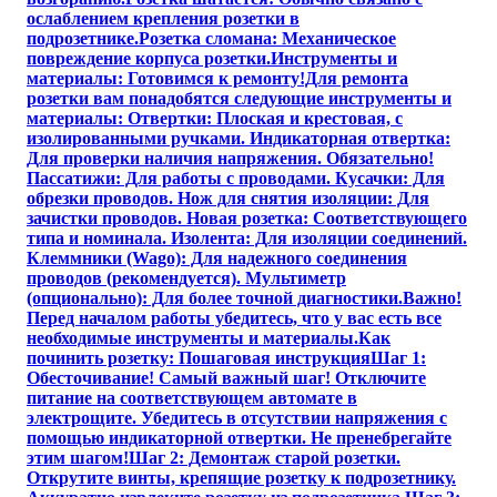
ослаблением крепления розетки в
подрозетнике.Розетка сломана: Механическое
повреждение корпуса розетки.Инструменты и
материалы: Готовимся к ремонту!Для ремонта
розетки вам понадобятся следующие инструменты и
материалы: Отвертки: Плоская и крестовая, с
изолированными ручками. Индикаторная отвертка:
Для проверки наличия напряжения. Обязательно!
Пассатижи: Для работы с проводами. Кусачки: Для
обрезки проводов. Нож для снятия изоляции: Для
зачистки проводов. Новая розетка: Соответствующего
типа и номинала. Изолента: Для изоляции соединений.
Клеммники (Wago): Для надежного соединения
проводов (рекомендуется). Мультиметр
(опционально): Для более точной диагностики.Важно!
Перед началом работы убедитесь, что у вас есть все
необходимые инструменты и материалы.Как
починить розетку: Пошаговая инструкцияШаг 1:
Обесточивание! Самый важный шаг! Отключите
питание на соответствующем автомате в
электрощите. Убедитесь в отсутствии напряжения с
помощью индикаторной отвертки. Не пренебрегайте
этим шагом!Шаг 2: Демонтаж старой розетки.
Открутите винты, крепящие розетку к подрозетнику.