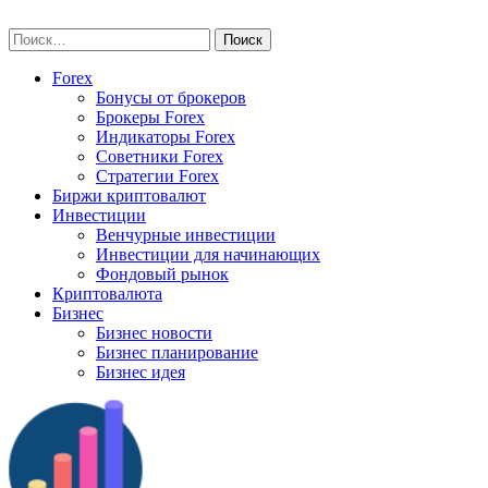
Skip
vse-investory.ru
to
Найти:
content
Forex
Бонусы от брокеров
Брокеры Forex
Индикаторы Forex
Советники Forex
Стратегии Forex
Биржи криптовалют
Инвестиции
Венчурные инвестиции
Инвестиции для начинающих
Фондовый рынок
Криптовалюта
Бизнес
Бизнес новости
Бизнес планирование
Бизнес идея