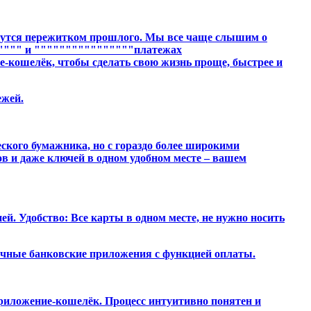
кажутся пережитком прошлого. Мы все чаще слышим о
"""" и """"""""""""""""платежах
е-кошелёк, чтобы сделать свою жизнь проще, быстрее и
ежей.
ского бумажника, но с гораздо более широкими
в и даже ключей в одном удобном месте – вашем
. Удобство: Все карты в одном месте, не нужно носить
личные банковские приложения с функцией оплаты.
риложение-кошелёк. Процесс интуитивно понятен и