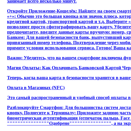
занимает всего несколько минут.
Откройте Приложение-Кошелёк: Найдите на своем смартфон
«+»: Обычно это большая кнопка или значок плюса, кот
кредитной картой, транспортной картой и т.д. Выберит
позволяют просто сфотографировать вашу карту. Убедите
предпочитаете, введите данные карты вручную: номер, с
Банком: Для вашей безопасности банк, выпустивший карт
привязанный номер телефона. Подтверждение через мобил
примите условия использования сервиса. Готово! Ваша ка
Важно: Убедитесь, что на вашем смартфоне включена фун
Магия Оплаты: Как Оплачивать Банковской Картой Чер
Теперь, когда ваша карта в безопасности хранится в ваш
Оплата в Магазинах (NFC)
Это самый распространенный и удобный способ оплаты в 
Разблокируйте Смартфон: Для большинства систем достат
кнопку. Поднесите к Терминалу: Приложите заднюю часть
биометрическая аутентификация (отпечаток пальца, Face
""""""""""""""""Одобрено"""""""""""""""", а на экран