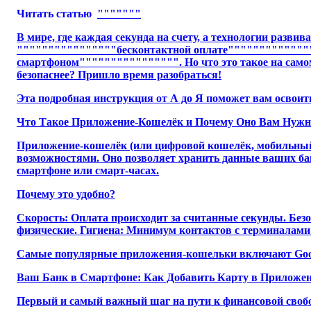
Читать статью
"""""""
В мире, где каждая секунда на счету, а технологии раз
""""""""""""""""бесконтактной оплате""""""""""""
смартфоном"""""""""""""""". Но что это такое на самом
безопаснее? Пришло время разобраться!
Эта подробная инструкция от А до Я поможет вам освоит
Что Такое Приложение-Кошелёк и Почему Оно Вам Нужн
Приложение-кошелёк (или цифровой кошелёк, мобильный к
возможностями. Оно позволяет хранить данные ваших бан
смартфоне или смарт-часах.
Почему это удобно?
Скорость: Оплата происходит за считанные секунды. Без
физические. Гигиена: Минимум контактов с терминалами
Самые популярные приложения-кошельки включают Google 
Ваш Банк в Смартфоне: Как Добавить Карту в Приложе
Первый и самый важный шаг на пути к финансовой свобо