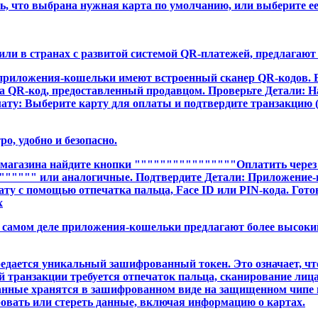
сь, что выбрана нужная карта по умолчанию, или выберите ее
или в странах с развитой системой QR-платежей, предлагают 
риложения-кошельки имеют встроенный сканер QR-кодов. В
а QR-код, предоставленный продавцом. Проверьте Детали: На
лату: Выберите карту для оплаты и подтвердите транзакцию
о, удобно и безопасно.
-магазина найдите кнопки """"""""""""""""Оплатить через
"""" или аналогичные. Подтвердите Детали: Приложение-ко
ту с помощью отпечатка пальца, Face ID или PIN-кода. Гото
х
а самом деле приложения-кошельки предлагают более высоки
едается уникальный зашифрованный токен. Это означает, что
транзакции требуется отпечаток пальца, сканирование лица
ные хранятся в зашифрованном виде на защищенном чипе ва
овать или стереть данные, включая информацию о картах.