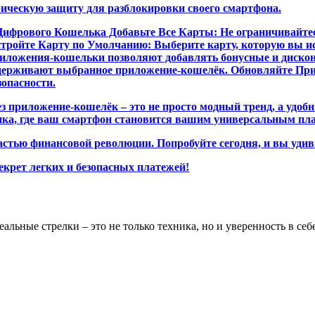
ическую защиту для разблокировки своего смартфона.
рового Кошелька Добавьте Все Карты: Не ограничивайтесь 
стройте Карту по Умолчанию: Выберите карту, которую вы исп
иложения-кошельки позволяют добавлять бонусные и дискон
ддерживают выбранное приложение-кошелёк. Обновляйте Пр
опасности.
рез приложение-кошелёк – это не просто модный тренд, а уд
тика, где ваш смартфон становится вашим универсальным п
астью финансовой революции. Попробуйте сегодня, и вы удиви
секрет легких и безопасных платежей!
альные стрелки – это не только техника, но и уверенность в себ