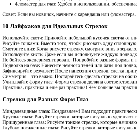
Фломастер для глаз: Удобен в использовании, обеспечива
Совет: Если вы новичок, начните с карандаша или фломастера
10 Лайфхаков для Идеальных Стрелок
Используйте скотч: Приклейте небольшой кусочек скотча от вн
Рисуйте точками: Вместо того, чтобы рисовать одну сплошную 
Смотрите вниз: Когда рисуете стрелку, смотрите вниз в зерка
Используйте кисть: Даже если вы используете жидкую подводку
Не бойтесь экспериментировать: Попробуйте разные формы и т
Подводка на базе: Нанесите немного теней или базы под подво
Зафиксируйте результат: После нанесения стрелок, слегка прип
Симметрия – это важно: Постарайтесь сделать стрелки на обо
Учитывайте форму глаз: Форма стрелок должна соответствовать
Практика, практика и еще раз практика! Чем больше вы практик
Стрелки для Разных Форм Глаз
Миндалевидные глаза: Поздравляем! Вам подходит практически
Круглые глаза: Рисуйте стрелки, которые визуально удлиняют г
Прищуренные глаза: Рисуйте тонкие стрелки, которые начинают
Глубоко посаженные глаза: Рисуйте стрелки, которые визуаль