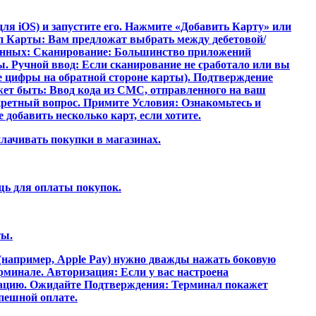
ля iOS) и запустите его. Нажмите «Добавить Карту» или
ип Карты: Вам предложат выбрать между дебетовой/
 Данных: Сканирование: Большинство приложений
ы. Ручной ввод: Если сканирование не сработало или вы
е цифры на обратной стороне карты). Подтверждение
жет быть: Ввод кода из СМС, отправленного на ваш
кретный вопрос. Примите Условия: Ознакомьтесь и
добавить несколько карт, если хотите.
плачивать покупки в магазинах.
ощь для оплаты покупок.
ты.
(например, Apple Pay) нужно дважды нажать боковую
минале. Авторизация: Если у вас настроена
ерацию. Ожидайте Подтверждения: Терминал покажет
пешной оплате.