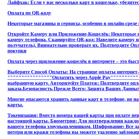
Лайфхак: Если у вас несколько карт в кошельке, убедите
Оплата по QR-коду
Некоторые магазины и сервисы, особенно в онлайн-среде 
Откройте Камеру или Приложение-Кошелёк: Некоторые п
камеру телефона. Сканируйте QR-код: Наведите камеру н
получатель). Внимательно проверьте их. Подтвердите Оп
покупки
Оплата через приложение-кошелёк в интернете – это быстр
Выберите Способ Оплаты: На странице оплаты интернет
""""""""""""""""Оплатить через Apple Pay""""""""""""
выбранную карту. Авторизуйте Платеж: Подтвердите опла
заказа.Безопасность Прежде Всего: Защита Ваших Данны
Многие опасаются хранить данные карт в телефоне, но н
карты.
Токенизация: Вместо номера вашей карты при оплате пер
настоящей карты. Биометрия: Для подтверждения каждой 
вашего телефона злоумышленником. Шифрование: Все дан
потери или кражи телефона вы можете удаленно заблокир