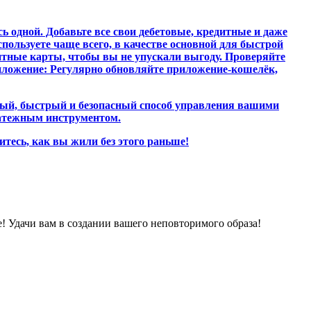
одной. Добавьте все свои дебетовые, кредитные и даже
ользуете чаще всего, в качестве основной для быстрой
тные карты, чтобы вы не упускали выгоду. Проверяйте
иложение: Регулярно обновляйте приложение-кошелёк,
обный, быстрый и безопасный способ управления вашими
латежным инструментом.
тесь, как вы жили без этого раньше!
е! Удачи вам в создании вашего неповторимого образа!