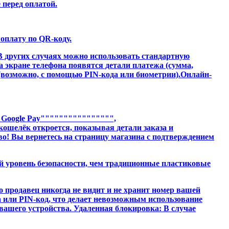
 перед оплатой.
оплату по QR-коду.
 других случаях можно использовать стандартную
 экране телефона появятся детали платежа (сумма,
 (возможно, с помощью PIN-кода или биометрии).Онлайн-
 Google Pay"""""""""""""""",
шелёк откроется, показывая детали заказа и
во! Вы вернетесь на страницу магазина с подтверждением
й уровень безопасности, чем традиционные пластиковые
 продавец никогда не видит и не хранит номер вашей
 или PIN-код, что делает невозможным использование
шего устройства. Удаленная блокировка: В случае