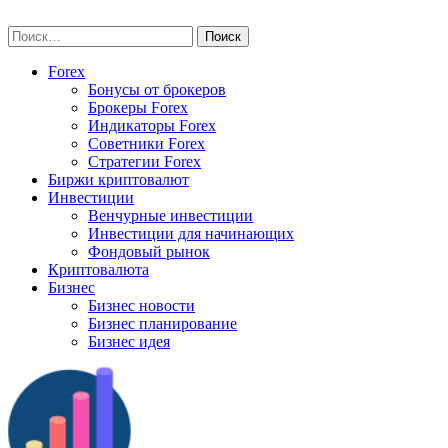
Skip
vse-investory.ru
to
Найти:
content
Forex
Бонусы от брокеров
Брокеры Forex
Индикаторы Forex
Советники Forex
Стратегии Forex
Биржи криптовалют
Инвестиции
Венчурные инвестиции
Инвестиции для начинающих
Фондовый рынок
Криптовалюта
Бизнес
Бизнес новости
Бизнес планирование
Бизнес идея