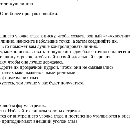
ет четкую линию.
. Они более прощают ошибки.
ешнего уголка глаза к виску, чтобы создать ровный «»»»хвостик
линию, наносите небольшие точки, а затем соединяйте их.
ло. Это поможет вам лучше контролировать линию.
, можно использовать тонкую кисть для более точного нанесени
олщину стрелок, чтобы найти свой идеальный вариант.
дку, чтобы она лучше держалась.
удрите их прозрачной пудрой, чтобы они не смазывались.
их глазах максимально симметричными.
 форме ваших глаз.
уетесь, тем лучше у вас будет получаться.
 любая форма стрелок.
лаз. Избегайте слишком толстых стрелок.
ся от внутреннего уголка глаза и постепенно утолщаются к вне
но приподнимают внешний уголок глаза.