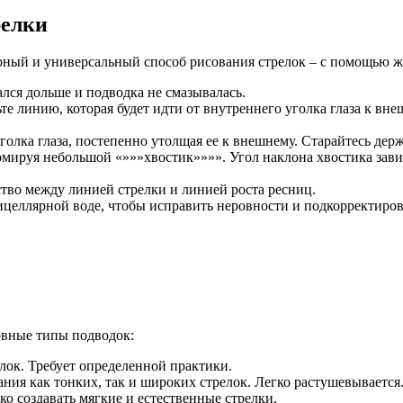
релки
рный и универсальный способ рисования стрелок – с помощью 
лся дольше и подводка не смазывалась.
те линию, которая будет идти от внутреннего уголка глаза к вне
олка глаза, постепенно утолщая ее к внешнему. Старайтесь держ
ируя небольшой «»»»хвостик»»»». Угол наклона хвостика завис
тво между линией стрелки и линией роста ресниц.
целлярной воде, чтобы исправить неровности и подкорректиров
овные типы подводок:
лок. Требует определенной практики.
ания как тонких, так и широких стрелок. Легко растушевывается
ко создавать мягкие и естественные стрелки.