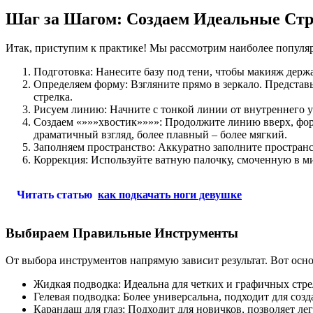
Шаг за Шагом: Создаем Идеальные Ст
Итак, приступим к практике! Мы рассмотрим наиболее популя
Подготовка: Нанесите базу под тени, чтобы макияж держа
Определяем форму: Взгляните прямо в зеркало. Представь
стрелка.
Рисуем линию: Начните с тонкой линии от внутреннего уг
Создаем «»»»хвостик»»»»: Продолжите линию вверх, форм
драматичный взгляд, более плавный – более мягкий.
Заполняем пространство: Аккуратно заполните пространс
Коррекция: Используйте ватную палочку, смоченную в ми
Читать статью
как подкачать ноги девушке
Выбираем Правильные Инструменты
От выбора инструментов напрямую зависит результат. Вот осн
Жидкая подводка: Идеальна для четких и графичных стре
Гелевая подводка: Более универсальна, подходит для созд
Карандаш для глаз: Подходит для новичков, позволяет лег