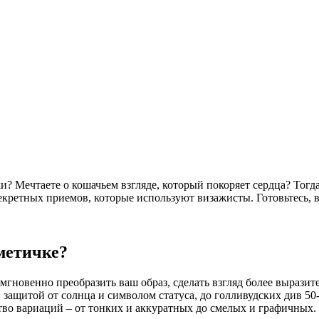
? Мечтаете о кошачьем взгляде, который покоряет сердца? Тогда
секретных приемов, которые используют визажисты. Готовьтесь, 
метичке?
 мгновенно преобразить ваш образ, сделать взгляд более вырази
и защитой от солнца и символом статуса, до голливудских див 5
тво вариаций – от тонких и аккуратных до смелых и графичных.