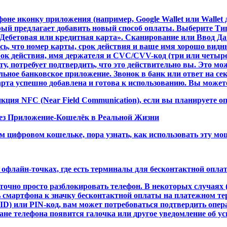
е иконку приложения (например, Google Wallet или Wallet д
орый предлагает добавить новый способ оплаты. Выберите Т
е «Дебетовая или кредитная карта». Сканирование или Ввод
сь, что номер карты, срок действия и ваше имя хорошо видн
рок действия, имя держателя и CVC/CVV-код (три или четыр
у, потребует подтвердить, что это действительно вы. Это мо
ьное банковское приложение. Звонок в банк или ответ на се
рта успешно добавлена и готова к использованию. Вы можете 
кция NFC (Near Field Communication), если вы планируете о
ез Приложение-Кошелёк в Реальной Жизни
ем цифровом кошельке, пора узнать, как использовать эту м
офлайн-точках, где есть терминалы для бесконтактной опла
очно просто разблокировать телефон. В некоторых случаях 
 смартфона к значку бесконтактной оплаты на платежном тер
 ID) или PIN-код, вам может потребоваться подтвердить оп
е телефона появится галочка или другое уведомление об ус