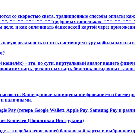
виваются со скоростью света, традиционные способы оплаты 
"""", """"""""""""""""цифровых кошельках""""""""""""
 деле, и как оплачивать банковской картой через приложени
ь новую реальность и стать настоящим гуру мобильных плат
о?
ошелёк) – это, по сути, виртуальный аналог вашего физиче
ковских карт, дисконтных карт, билетов, посадочных талоно
опасность: Ваши данные защищены шифрованием и биометрией
 и наличными.
Pay (теперь Google Wallet), Apple Pay, Samsung Pay и раз
ние-Кошелёк (Пошаговая Инструкция)
де – это добавление вашей банковской карты в выбранное п