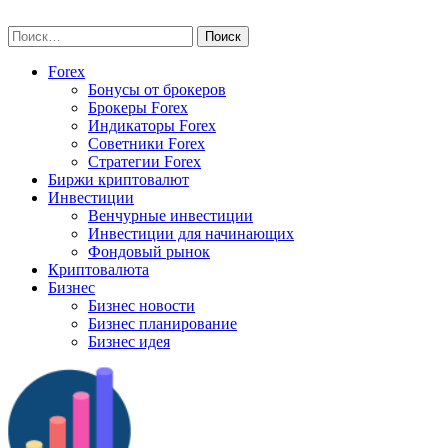
Skip
vse-investory.ru
to
Найти:
content
Forex
Бонусы от брокеров
Брокеры Forex
Индикаторы Forex
Советники Forex
Стратегии Forex
Биржи криптовалют
Инвестиции
Венчурные инвестиции
Инвестиции для начинающих
Фондовый рынок
Криптовалюта
Бизнес
Бизнес новости
Бизнес планирование
Бизнес идея