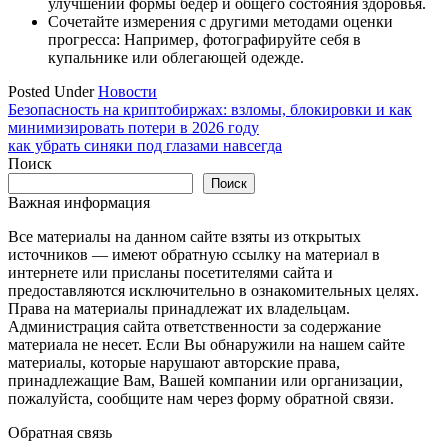
улучшении формы бедер и общего состояния здоровья.
Сочетайте измерения с другими методами оценки
прогресса: Например‚ фотографируйте себя в
купальнике или облегающей одежде.
Posted Under
Новости
Навигация
Безопасность на криптобиржах: взломы, блокировки и как
минимизировать потери в 2026 году
по
как убрать синяки под глазами навсегда
записям
Поиск
Поиск
Важная информация
Все материалы на данном сайте взяты из открытых
источников — имеют обратную ссылку на материал в
интернете или присланы посетителями сайта и
предоставляются исключительно в ознакомительных целях.
Права на материалы принадлежат их владельцам.
Администрация сайта ответственности за содержание
материала не несет. Если Вы обнаружили на нашем сайте
материалы, которые нарушают авторские права,
принадлежащие Вам, Вашей компании или организации,
пожалуйста, сообщите нам через форму обратной связи.
Обратная связь