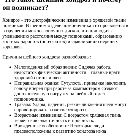
он возникает?
Хондроз – это дистрофические изменения в хрящевой ткани
позвонков. В шейном отделе позвоночника это проявляется в
разрушении межпозвоночных дисков‚ что приводит к
уменьшению расстояния между позвонками‚ образованию
костных наростов (остеофитов) и сдавливанию нервных
корешков.
Причины шейного хондроза разнообразны:
Малоподвижный образ жизни: Сидячая работа‚
недостаток физической активности – главные враги
здоровой спины и шеи.
Неправильная осанка: Сутулость‚ привычка наклонять
голову вперед при работе за компьютером создают
дополнительную нагрузку на шейный отдел
позвоночника.
Травмы: Удары‚ падения‚ резкие движения шеей могут
спровоцировать развитие хондроза.
Возрастные изменения: С возрастом хрящевая ткань
теряет свою эластичность и прочность.
Врожденные особенности: Некоторые люди
предрасположены к развитию хондроза из-за