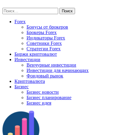
Skip
vse-investory.ru
to
Найти:
content
Forex
Бонусы от брокеров
Брокеры Forex
Индикаторы Forex
Советники Forex
Стратегии Forex
Биржи криптовалют
Инвестиции
Венчурные инвестиции
Инвестиции для начинающих
Фондовый рынок
Криптовалюта
Бизнес
Бизнес новости
Бизнес планирование
Бизнес идея