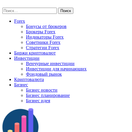
Skip
vse-investory.ru
to
Найти:
content
Forex
Бонусы от брокеров
Брокеры Forex
Индикаторы Forex
Советники Forex
Стратегии Forex
Биржи криптовалют
Инвестиции
Венчурные инвестиции
Инвестиции для начинающих
Фондовый рынок
Криптовалюта
Бизнес
Бизнес новости
Бизнес планирование
Бизнес идея