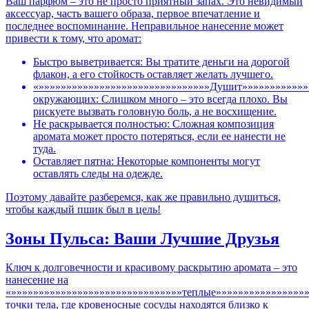
Ваш парфюм – это не просто приятный запах. Это невидимый
аксессуар, часть вашего образа, первое впечатление и
последнее воспоминание. Неправильное нанесение может
привести к тому, что аромат:
Быстро выветривается: Вы тратите деньги на дорогой
флакон, а его стойкость оставляет желать лучшего.
«»»»»»»»»»»»»»»»»»»»»»»»»»»»»»»»Душит»»»»»»»»»»»»
окружающих: Слишком много – это всегда плохо. Вы
рискуете вызвать головную боль, а не восхищение.
Не раскрывается полностью: Сложная композиция
аромата может просто потеряться, если ее нанести не
туда.
Оставляет пятна: Некоторые компоненты могут
оставлять следы на одежде.
Поэтому давайте разберемся, как же правильно душиться,
чтобы каждый пшик был в цель!
Зоны Пульса: Ваши Лучшие Друзья
Ключ к долговечности и красивому раскрытию аромата – это
нанесение на
«»»»»»»»»»»»»»»»»»»»»»»»»»»»»»»»теплые»»»»»»»»»»»»»»»»
точки тела, где кровеносные сосуды находятся близко к