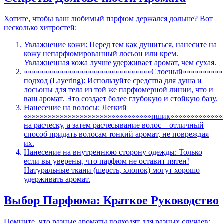
Хотите, чтобы ваш любимый парфюм держался дольше? Вот
несколько хитростей:
Увлажнение кожи: Перед тем как душиться, нанесите на
кожу непарфюмированный лосьон или крем.
Увлажненная кожа лучше удерживает аромат, чем сухая.
«»»»»»»»»»»»»»»»»»»»»»»»»»»»»»»»Слоеный»»»»»»»»»»
подход (Layering): Используйте средства для душа и
лосьоны для тела из той же парфюмерной линии, что и
ваш аромат. Это создает более глубокую и стойкую базу.
Нанесение на волосы: Легкий
«»»»»»»»»»»»»»»»»»»»»»»»»»»»»»»»пшик»»»»»»»»»»»»»
на расческу, а затем расчесывание волос – отличный
способ придать волосам тонкий аромат, не повреждая
их.
Нанесение на внутреннюю сторону одежды: Только
если вы уверены, что парфюм не оставит пятен!
Натуральные ткани (шерсть, хлопок) могут хорошо
удерживать аромат.
Выбор Парфюма: Краткое Руководство
Помните, что разные ароматы подходят для разных случаев: