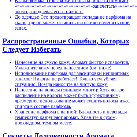
Влажная кожа: Поры кожи открыты, и влага помогает
«»»»»»»»»»»»»»»»»»»»»»»»»»»»»»»»запечатать»»»»»»»»
аромат, продлевая его стойкость.
До одежды: Это предотвращает попадание парфюма на
ткань, где он может оставить пятна или изменить свой
запах.
Распространенные Ошибки, Которых
Следует Избегать
Нанесение на сухую кожу: Аромат быстро испаряется.
Увлажните кожу перед нанесением (см. ниже).
Использование парфюма для маскировки неприятных
запахов: Никогда не работает! Только усугубляет
ситуацию. Всегда наносите на чистую кожу.
Нанесение на волосы (слишком много): Хотя легкое
распыление на волосы может быть эффективным,
чрезмерное использование может сушить волосы из-за
спирта в составе парфюма.
Хранение парфюма в ванной: Влажность и перепады
температур разрушают аромат. Храните в сухом,
прохладном, темном месте.
Секреты Долговечности Аромата