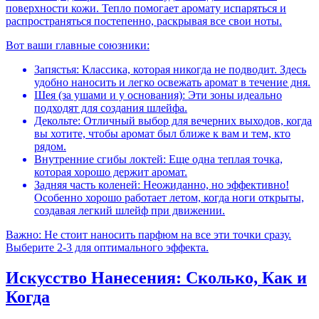
поверхности кожи. Тепло помогает аромату испаряться и
распространяться постепенно, раскрывая все свои ноты.
Вот ваши главные союзники:
Запястья: Классика, которая никогда не подводит. Здесь
удобно наносить и легко освежать аромат в течение дня.
Шея (за ушами и у основания): Эти зоны идеально
подходят для создания шлейфа.
Декольте: Отличный выбор для вечерних выходов, когда
вы хотите, чтобы аромат был ближе к вам и тем, кто
рядом.
Внутренние сгибы локтей: Еще одна теплая точка,
которая хорошо держит аромат.
Задняя часть коленей: Неожиданно, но эффективно!
Особенно хорошо работает летом, когда ноги открыты,
создавая легкий шлейф при движении.
Важно: Не стоит наносить парфюм на все эти точки сразу.
Выберите 2-3 для оптимального эффекта.
Искусство Нанесения: Сколько, Как и
Когда