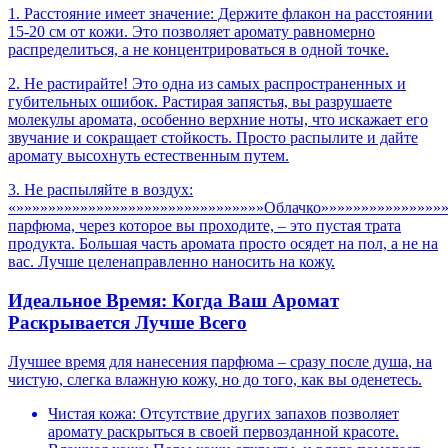
1. Расстояние имеет значение: Держите флакон на расстоянии
15-20 см от кожи. Это позволяет аромату равномерно
распределиться, а не концентрироваться в одной точке.
2. Не растирайте! Это одна из самых распространенных и
губительных ошибок. Растирая запястья, вы разрушаете
молекулы аромата, особенно верхние ноты, что искажает его
звучание и сокращает стойкость. Просто распылите и дайте
аромату высохнуть естественным путем.
3. Не распыляйте в воздух:
«»»»»»»»»»»»»»»»»»»»»»»»»»»»»»»»Облачко»»»»»»»»»»»»»»»
парфюма, через которое вы проходите, – это пустая трата
продукта. Большая часть аромата просто осядет на пол, а не на
вас. Лучше целенаправленно наносить на кожу.
Идеальное Время: Когда Ваш Аромат
Раскрывается Лучше Всего
Лучшее время для нанесения парфюма – сразу после душа, на
чистую, слегка влажную кожу, но до того, как вы оденетесь.
Чистая кожа: Отсутствие других запахов позволяет
аромату раскрыться в своей первозданной красоте.