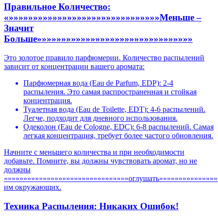
Правильное Количество:
«»»»»»»»»»»»»»»»»»»»»»»»»»»»»»»»Меньше –
Значит
Больше»»»»»»»»»»»»»»»»»»»»»»»»»»»»»»»»
Это золотое правило парфюмерии. Количество распылений
зависит от концентрации вашего аромата:
Парфюмерная вода (Eau de Parfum, EDP): 2-4
распыления. Это самая распространенная и стойкая
концентрация.
Туалетная вода (Eau de Toilette, EDT): 4-6 распылений.
Легче, подходит для дневного использования.
Одеколон (Eau de Cologne, EDC): 6-8 распылений. Самая
легкая концентрация, требует более частого обновления.
Начните с меньшего количества и при необходимости
добавьте. Помните, вы должны чувствовать аромат, но не
должны
«»»»»»»»»»»»»»»»»»»»»»»»»»»»»»»»оглушать»»»»»»»»»»»»»»»
им окружающих.
Техника Распыления: Никаких Ошибок!