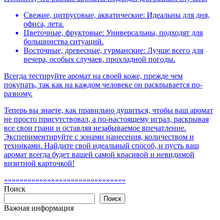
Свежие, цитрусовые, акватические: Идеальны для дня,
офиса, лета.
Цветочные, фруктовые: Универсальны, подходят для
большинства ситуаций.
Восточные, древесные, гурманские: Лучше всего для
вечера, особых случаев, прохладной погоды.
Всегда тестируйте аромат на своей коже, прежде чем
покупать, так как на каждом человеке он раскрывается по-
разному.
Теперь вы знаете, как правильно душиться, чтобы ваш аромат
не просто присутствовал, а по-настоящему играл, раскрывая
все свои грани и оставляя незабываемое впечатление.
Экспериментируйте с зонами нанесения, количеством и
техниками. Найдите свой идеальный способ, и пусть ваш
аромат всегда будет вашей самой красивой и невидимой
визитной карточкой!
«»»»»»»»»»»»»»»»»»»»»»»»»»»»»»»
Поиск
Поиск
Важная информация