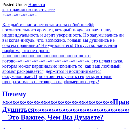
Posted Under
Новости
Навигация
как правильно писать эссе
«»»»»»»»»»»»»»»
по
Каждый из нас хочет оставить за собой шлейф
записям
восхитительного аромата, который подчеркивает нашу
индивидуальность и дарит уверенность. Но задумывались ли
вы когда-нибудь, что, возможно, годами вы душились не
совсем правильно? Не удивляйтесь! Искусство нанесения
парфюма, это не просто
«»»»»»»»»»»»»»»»»»»»»»»»»»»»»»»»пшик и
готово»»»»»»»»»»»»»»»»»»»»»»»»»»»»»»»», это целая наука,
которая может кардинально изменить то, как ваш любимый
аромат раскрывается, держится и воспринимается
окружающими. Приготовьтесь узнать секреты, которые
превратят вас в настоящего парфюмерного гуру!
Почему
«»»»»»»»»»»»»»»»»»»»»»»»»»»»»»»»Пра
Душиться»»»»»»»»»»»»»»»»»»»»»»»»»»»
– Это Важнее, Чем Вы Думаете?