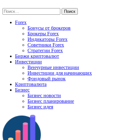
Skip
vse-investory.ru
to
Найти:
content
Forex
Бонусы от брокеров
Брокеры Forex
Индикаторы Forex
Советники Forex
Стратегии Forex
Биржи криптовалют
Инвестиции
Венчурные инвестиции
Инвестиции для начинающих
Фондовый рынок
Криптовалюта
Бизнес
Бизнес новости
Бизнес планирование
Бизнес идея