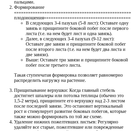
пальцами.
Формирование
«»»»»»»»»»»»»»»»»»»»»»»»»»»»»»»»»»»»»»»»»»»»»»»»»
плодоношения»»»»»»»»»»»»»»»»»»»»»»»»»»»»»»»»»»»»»
В следующих 3-4 пазухах (5-8 лист): Оставьте одну
завязь и прищипните боковой побег после первого
листа (т.е. на нем будет лист и одна завязь).
Далее, в следующих 3-4 пазухах (9-12 лист):
Оставьте две завязи и прищипните боковой побег
после второго листа (т.е. на нем будет два листа и
две завязи).
Выше: Оставьте три завязи и прищипните боковой
побег после третьего листа.
Такая ступенчатая формировка позволяет равномерно
распределить нагрузку на растение.
Прищипывание верхушки: Когда главный стебель
достигнет шпалеры или потолка теплицы (обычно это
1,5-2 метра), прищипните его верхушку над 2-3 листом
после последней завязи. Это остановит вертикальный
рост и стимулирует развитие боковых побегов, которые
также можно формировать по той же схеме.
Удаление нижних пожелтевших листьев: Регулярно
удаляйте все старые, пожелтевшие или поврежденные