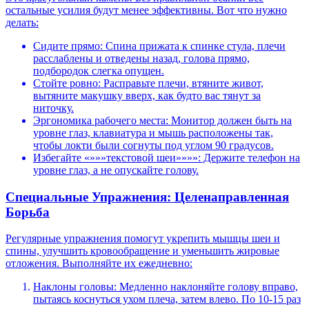
остальные усилия будут менее эффективны. Вот что нужно
делать:
Сидите прямо: Спина прижата к спинке стула, плечи
расслаблены и отведены назад, голова прямо,
подбородок слегка опущен.
Стойте ровно: Расправьте плечи, втяните живот,
вытяните макушку вверх, как будто вас тянут за
ниточку.
Эргономика рабочего места: Монитор должен быть на
уровне глаз, клавиатура и мышь расположены так,
чтобы локти были согнуты под углом 90 градусов.
Избегайте «»»»текстовой шеи»»»»: Держите телефон на
уровне глаз, а не опускайте голову.
Специальные Упражнения: Целенаправленная
Борьба
Регулярные упражнения помогут укрепить мышцы шеи и
спины, улучшить кровообращение и уменьшить жировые
отложения. Выполняйте их ежедневно:
Наклоны головы: Медленно наклоняйте голову вправо,
пытаясь коснуться ухом плеча, затем влево. По 10-15 раз