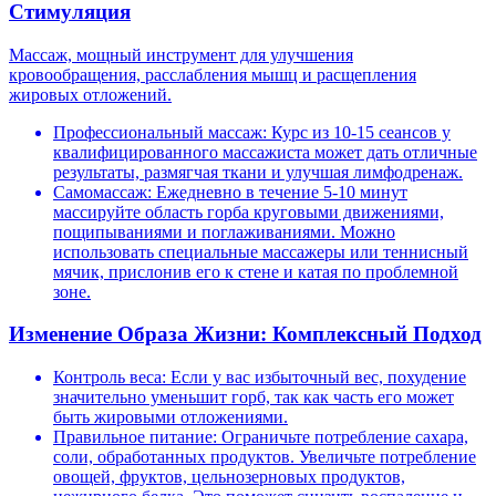
Стимуляция
Массаж, мощный инструмент для улучшения
кровообращения, расслабления мышц и расщепления
жировых отложений.
Профессиональный массаж: Курс из 10-15 сеансов у
квалифицированного массажиста может дать отличные
результаты, размягчая ткани и улучшая лимфодренаж.
Самомассаж: Ежедневно в течение 5-10 минут
массируйте область горба круговыми движениями,
пощипываниями и поглаживаниями. Можно
использовать специальные массажеры или теннисный
мячик, прислонив его к стене и катая по проблемной
зоне.
Изменение Образа Жизни: Комплексный Подход
Контроль веса: Если у вас избыточный вес, похудение
значительно уменьшит горб, так как часть его может
быть жировыми отложениями.
Правильное питание: Ограничьте потребление сахара,
соли, обработанных продуктов. Увеличьте потребление
овощей, фруктов, цельнозерновых продуктов,