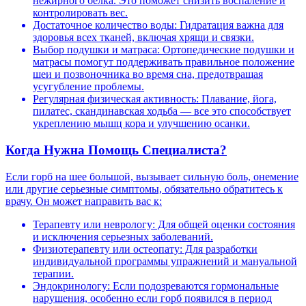
нежирного белка. Это поможет снизить воспаление и
контролировать вес.
Достаточное количество воды: Гидратация важна для
здоровья всех тканей, включая хрящи и связки.
Выбор подушки и матраса: Ортопедические подушки и
матрасы помогут поддерживать правильное положение
шеи и позвоночника во время сна, предотвращая
усугубление проблемы.
Регулярная физическая активность: Плавание, йога,
пилатес, скандинавская ходьба — все это способствует
укреплению мышц кора и улучшению осанки.
Когда Нужна Помощь Специалиста?
Если горб на шее большой, вызывает сильную боль, онемение
или другие серьезные симптомы, обязательно обратитесь к
врачу. Он может направить вас к:
Терапевту или неврологу: Для общей оценки состояния
и исключения серьезных заболеваний.
Физиотерапевту или остеопату: Для разработки
индивидуальной программы упражнений и мануальной
терапии.
Эндокринологу: Если подозреваются гормональные
нарушения, особенно если горб появился в период