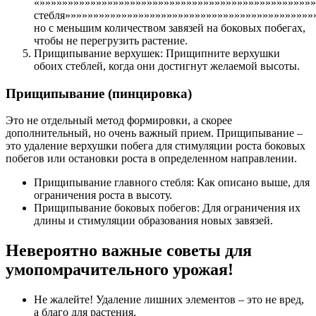
«»»»»»»»»»»»»»»»»»»»»»»»»»»»»»»»»»»»»»»»»»»»»»»»»»
стебля»»»»»»»»»»»»»»»»»»»»»»»»»»»»»»»»»»»»»»»»»»»»
но с меньшим количеством завязей на боковых побегах,
чтобы не перегрузить растение.
Прищипывание верхушек: Прищипните верхушки
обоих стеблей, когда они достигнут желаемой высоты.
Прищипывание (пинцировка)
Это не отдельный метод формировки, а скорее
дополнительный, но очень важный прием. Прищипывание –
это удаление верхушки побега для стимуляции роста боковых
побегов или остановки роста в определенном направлении.
Прищипывание главного стебля: Как описано выше, для
ограничения роста в высоту.
Прищипывание боковых побегов: Для ограничения их
длины и стимуляции образования новых завязей.
Невероятно важные советы для
умопомрачительного урожая!
Не жалейте! Удаление лишних элементов – это не вред,
а благо для растения.