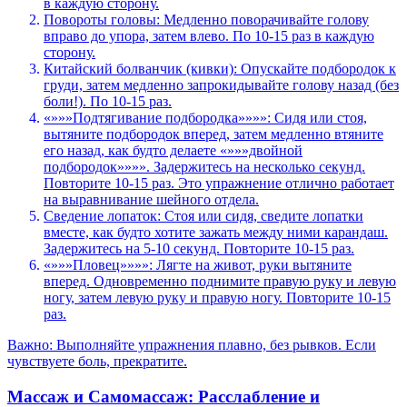
в каждую сторону.
Повороты головы: Медленно поворачивайте голову
вправо до упора, затем влево. По 10-15 раз в каждую
сторону.
Китайский болванчик (кивки): Опускайте подбородок к
груди, затем медленно запрокидывайте голову назад (без
боли!). По 10-15 раз.
«»»»Подтягивание подбородка»»»»: Сидя или стоя,
вытяните подбородок вперед, затем медленно втяните
его назад, как будто делаете «»»»двойной
подбородок»»»». Задержитесь на несколько секунд.
Повторите 10-15 раз. Это упражнение отлично работает
на выравнивание шейного отдела.
Сведение лопаток: Стоя или сидя, сведите лопатки
вместе, как будто хотите зажать между ними карандаш.
Задержитесь на 5-10 секунд. Повторите 10-15 раз.
«»»»Пловец»»»»: Лягте на живот, руки вытяните
вперед. Одновременно поднимите правую руку и левую
ногу, затем левую руку и правую ногу. Повторите 10-15
раз.
Важно: Выполняйте упражнения плавно, без рывков. Если
чувствуете боль, прекратите.
Массаж и Самомассаж: Расслабление и