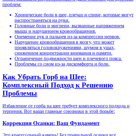
проблем:
Хронические боли в шее, плечах и спине, которые могут
распространяться на руки.
Головные боли и мигрени, вызванные напряжением
мышц и нарушением кровообращения.
Онемение рук и пальцев из-за компрессии нервов.
Нарушение кровообращения в мозгу, что может
проявляться головокружениями, шумом в ушах,
снижением концентрации внимания и памяти.
Ограничение подвижности шеи и плечевого пояса.
Проблемы со сном из-за дискомфорта и боли.
Как Убрать Горб на Шее:
Комплексный Подход к Решению
Проблемы
Избавление от горба на шее требует комплексного подхода и
терпения. Вот ваши главные союзники в этой борьбе:
Коррекция Осанки: Ваш Фундамент
Это краеугольный камень! Без правильной осанки все