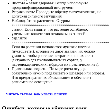
Чистота – залог здоровья: Всегда используйте
продезинфицированный инструмент.
Регулярность: Проводите обрезку систематически, не
допуская сильного загущения.
Наблюдайте за растением: Огурцы
«»»»»»»»»»»»»»»»»»»»»»»»»»»»»»»»»»»»»»»»»»»»»»»»»»
с вами. Если видите, что растение ослаблено,
уменьшите количество оставляемых завязей.
Удаляйте
«»»»»»»»»»»»»»»»»»»»»»»»»»»»»»»»»»»»»»»»»»»»»»»»»»
Если на растении появляются мужские цветки
(пустоцветы), которые не дают завязей, их можно
удалить, чтобы растение не тратило на них силы
(актуально для пчелоопыляемых сортов, у
партенокарпических гибридов их практически нет).
Правильная подвязка: По мере роста огурцы
обязательно нужно подвязывать к шпалере или опорам.
Это предотвратит их обламывание и обеспечит
равномерное освещение.
Читать статью
как класть плитку
Ошибки, которые убивают ваш