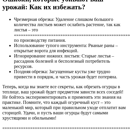
урожай: Как их избежать?
Чрезмерная обрезка: Удаление слишком большого
количества листьев может ослабить растение, так как
листья – это
«»»»»»»»»»»»»»»»»»»»»»»»»»»»»»»»»»»»»»»»»»»»»»»»»
по производству питания.
Использование тупого инструмента: Рваные раны –
открытые ворота для инфекций.
Игнорирование нижних листьев: Старые листья –
рассадник болезней и бесполезный потребитель
ресурсов.
Поздняя обрезка: Загущенные кусты уже трудно
привести в порядок, и часть урожая будет потеряна.
Теперь, когда вы знаете все секреты, как обрезать огурцы в
теплице, ваш урожай будет предметом зависти всех соседей!
Не бойтесь экспериментировать и применять эти знания на
практике. Помните, что каждый огуречный куст – это
маленький мир, который при правильном уходе отплатит вам
сторицей. Удачи, и пусть ваши огурцы будут самыми
хрустящими и обильными!
«»»»»»»»»»»»»»»»»»»»»»»»»»»»»»»»»»»»»»»»»»»»»»»»»»»»»»»