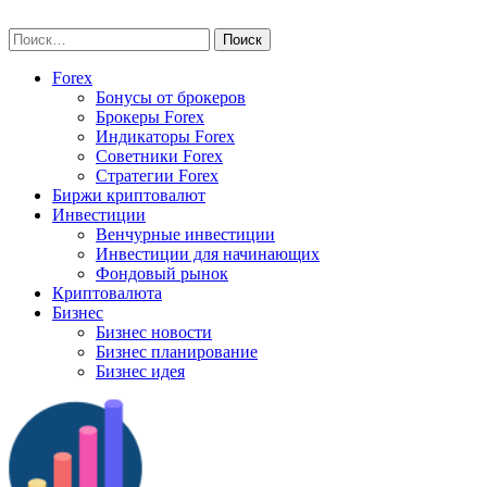
Skip
vse-investory.ru
to
Найти:
content
Forex
Бонусы от брокеров
Брокеры Forex
Индикаторы Forex
Советники Forex
Стратегии Forex
Биржи криптовалют
Инвестиции
Венчурные инвестиции
Инвестиции для начинающих
Фондовый рынок
Криптовалюта
Бизнес
Бизнес новости
Бизнес планирование
Бизнес идея