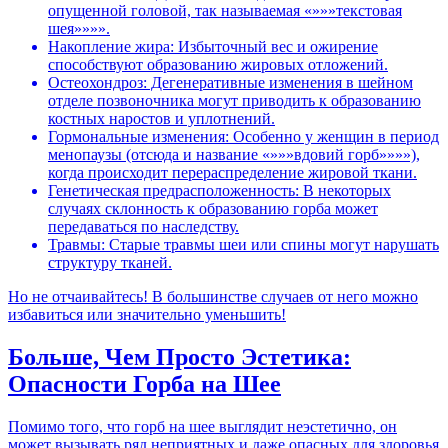
опущенной головой, так называемая «»»»текстовая
шея»»»».
Накопление жира: Избыточный вес и ожирение
способствуют образованию жировых отложений.
Остеохондроз: Дегенеративные изменения в шейном
отделе позвоночника могут приводить к образованию
костных наростов и уплотнений.
Гормональные изменения: Особенно у женщин в период
менопаузы (отсюда и название «»»»вдовий горб»»»»),
когда происходит перераспределение жировой ткани.
Генетическая предрасположенность: В некоторых
случаях склонность к образованию горба может
передаваться по наследству.
Травмы: Старые травмы шеи или спины могут нарушать
структуру тканей.
Но не отчаивайтесь! В большинстве случаев от него можно
избавиться или значительно уменьшить!
Больше, Чем Просто Эстетика:
Опасности Горба на Шее
Помимо того, что горб на шее выглядит неэстетично, он
может вызывать ряд неприятных и даже опасных для здоровья