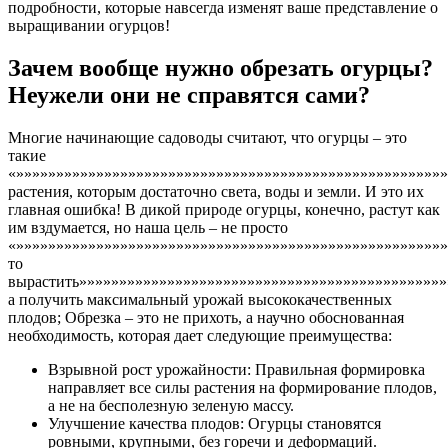
подробности, которые навсегда изменят ваше представление о
выращивании огурцов!
Зачем вообще нужно обрезать огурцы?
Неужели они не справятся сами?
Многие начинающие садоводы считают, что огурцы – это
такие
«»»»»»»»»»»»»»»»»»»»»»»»»»»»»»»»»»»»»»»»»»»»»»»»»»»»»»»
растения, которым достаточно света, воды и земли. И это их
главная ошибка! В дикой природе огурцы, конечно, растут как
им вздумается, но наша цель – не просто
«»»»»»»»»»»»»»»»»»»»»»»»»»»»»»»»»»»»»»»»»»»»»»»»»»»»»»»
то
вырастить»»»»»»»»»»»»»»»»»»»»»»»»»»»»»»»»»»»»»»»»»»»»»»
а получить максимальный урожай высококачественных
плодов; Обрезка – это не прихоть, а научно обоснованная
необходимость, которая дает следующие преимущества:
Взрывной рост урожайности: Правильная формировка
направляет все силы растения на формирование плодов,
а не на бесполезную зеленую массу.
Улучшение качества плодов: Огурцы становятся
ровными, крупными, без горечи и деформаций.