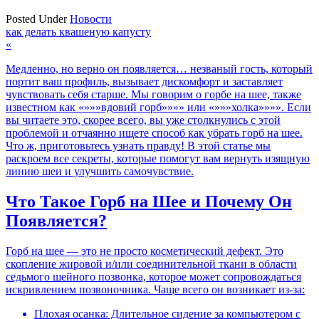
Posted Under
Новости
Навигация
как делать квашеную капусту
«
по
Медленно, но верно он появляется… незваный гость, который
записям
портит ваш профиль, вызывает дискомфорт и заставляет
чувствовать себя старше. Мы говорим о горбе на шее, также
известном как «»»»вдовий горб»»»» или «»»»холка»»»». Если
вы читаете это, скорее всего, вы уже столкнулись с этой
проблемой и отчаянно ищете способ как убрать горб на шее.
Что ж, приготовьтесь узнать правду! В этой статье мы
раскроем все секреты, которые помогут вам вернуть изящную
линию шеи и улучшить самочувствие.
Что Такое Горб на Шее и Почему Он
Появляется?
Горб на шее — это не просто косметический дефект. Это
скопление жировой и/или соединительной ткани в области
седьмого шейного позвонка, которое может сопровождаться
искривлением позвоночника. Чаще всего он возникает из-за:
Плохая осанка: Длительное сидение за компьютером с