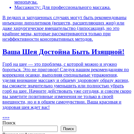
менопаузы.
Массажисту: Для профессионального массажа.
В редких и запущенных случаях могут быть рекомендованы
инъекции липолитиков (веществ, расщепляющих жир) или
даже хирургическое вмешательство (липосакция), но это
крайние меры, которые рассматриваются только при
неэффективности консервативных методов.
Ваша Шея Достойна Быть Изящной!
Горб на шее — это проблема, с которой можно и нужно
бороться. Это не приговор! Следуя нашим рекомендациям по
коррекции осанки, выполняя специальные упражнения,
уделяя внимание массажу и общему здоровому образу жизни,
вы сможете значительно уменьшить или полностью убрать
горб на шее. Начните действовать уже сегодня, и совсем скоро
вы заметите позитивные изменения не только в своей
внешности, но и в общем самочувствии. Ваша красивая и
здоровая шея ждет вас!
«»»
Поиск
Поиск