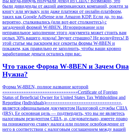
Вы когда-нибудь получали доход из США? Возможно, это
записям
были дивиденды от акций американских компаний, роялти за
книгу или музыку, или даже платежи от онлайн-платформ,
таких как Google AdSense или Amazon KDP. Если да, то вы,
вероятно, сталкивались (или вот-вот столкнетесь) с
загадочной формой W-8BEN. Игнорирование или
неправильное заполнение этого документа может стоить вам
целых 30% вашего дохода! Звучит страшно? Не волнуйтесь! В
этой статье мы раскроем все секреты формы W-8BEN и
покажем, как правильно ее заполнить, чтобы ваши кровно
заработанные деньги остались при вас.
Что такое Форма W-8BEN и Зачем Она
Нужна?
Форма W-8BEN, полное название которой
«»»»»»»»»»»»»»»»»»»»»»»»»»»»»»»»Certificate of Foreign
Status of Beneficial Owner for United States Tax Withholding and
Reporting (Individuals)»»»»»»»»»»»»»»»»»»»»»»»»»»»»»»»»,
является официальным документом Налоговой службы США
(IRS). Ее основная цель — подтвердить, что вы не являетесь
налоговым резидентом США, и, следовательно, имеете право
на пониженную ставку налога или полное освобождение от
него в соответствии с налоговым соглашением между вашей