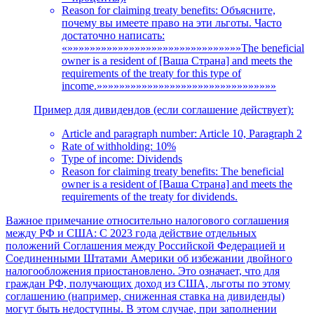
Reason for claiming treaty benefits: Объясните,
почему вы имеете право на эти льготы. Часто
достаточно написать:
«»»»»»»»»»»»»»»»»»»»»»»»»»»»»»»»The beneficial
owner is a resident of [Ваша Страна] and meets the
requirements of the treaty for this type of
income.»»»»»»»»»»»»»»»»»»»»»»»»»»»»»»»»
Пример для дивидендов (если соглашение действует):
Article and paragraph number: Article 10, Paragraph 2
Rate of withholding: 10%
Type of income: Dividends
Reason for claiming treaty benefits: The beneficial
owner is a resident of [Ваша Страна] and meets the
requirements of the treaty for dividends.
Важное примечание относительно налогового соглашения
между РФ и США: С 2023 года действие отдельных
положений Соглашения между Российской Федерацией и
Соединенными Штатами Америки об избежании двойного
налогообложения приостановлено. Это означает, что для
граждан РФ, получающих доход из США, льготы по этому
соглашению (например, сниженная ставка на дивиденды)
могут быть недоступны. В этом случае, при заполнении