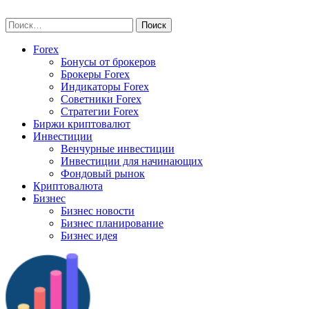
Skip
vse-investory.ru
to
Найти:
content
Forex
Бонусы от брокеров
Брокеры Forex
Индикаторы Forex
Советники Forex
Стратегии Forex
Биржи криптовалют
Инвестиции
Венчурные инвестиции
Инвестиции для начинающих
Фондовый рынок
Криптовалюта
Бизнес
Бизнес новости
Бизнес планирование
Бизнес идея