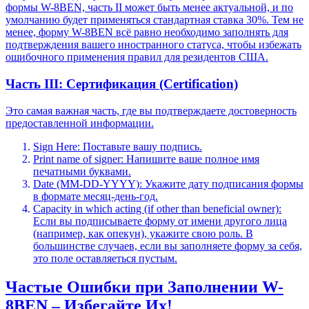
формы W-8BEN, часть II может быть менее актуальной, и по
умолчанию будет применяться стандартная ставка 30%. Тем не
менее, форму W-8BEN всё равно необходимо заполнять для
подтверждения вашего иностранного статуса, чтобы избежать
ошибочного применения правил для резидентов США.
Часть III: Сертификация (Certification)
Это самая важная часть, где вы подтверждаете достоверность
предоставленной информации.
Sign Here: Поставьте вашу подпись.
Print name of signer: Напишите ваше полное имя
печатными буквами.
Date (MM-DD-YYYY): Укажите дату подписания формы
в формате месяц-день-год.
Capacity in which acting (if other than beneficial owner):
Если вы подписываете форму от имени другого лица
(например, как опекун), укажите свою роль. В
большинстве случаев, если вы заполняете форму за себя,
это поле оставляеться пустым.
Частые Ошибки при Заполнении W-
8BEN – Избегайте Их!