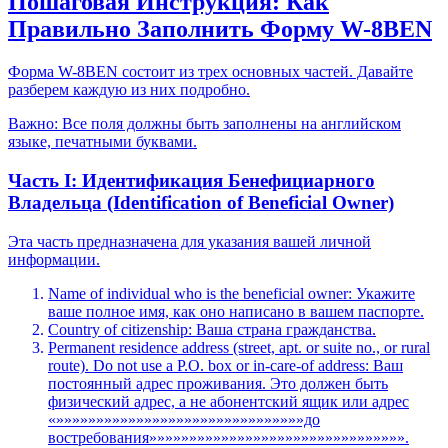
Пошаговая Инструкция: Как
Правильно Заполнить Форму W-8BEN
Форма W-8BEN состоит из трех основных частей. Давайте
разберем каждую из них подробно.
Важно: Все поля должны быть заполнены на английском
языке, печатными буквами.
Часть I: Идентификация Бенефициарного
Владельца (Identification of Beneficial Owner)
Эта часть предназначена для указания вашей личной
информации.
Name of individual who is the beneficial owner: Укажите
ваше полное имя, как оно написано в вашем паспорте.
Country of citizenship: Ваша страна гражданства.
Permanent residence address (street, apt. or suite no., or rural
route). Do not use a P.O. box or in-care-of address: Ваш
постоянный адрес проживания. Это должен быть
физический адрес, а не абонентский ящик или адрес
«»»»»»»»»»»»»»»»»»»»»»»»»»»»»»»»до
востребования»»»»»»»»»»»»»»»»»»»»»»»»»»»»»»»».