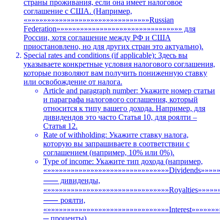
страны проживания, если она имеет налоговое
соглашение с США. (Например,
«»»»»»»»»»»»»»»»»»»»»»»»»»»»»»»»Russian
Federation»»»»»»»»»»»»»»»»»»»»»»»»»»»»»»»» для
России, хотя соглашение между РФ и США
приостановлено, но для других стран это актуально).
Special rates and conditions (if applicable): Здесь вы
указываете конкретные условия налогового соглашения,
которые позволяют вам получить пониженную ставку
или освобождение от налога.
Article and paragraph number: Укажите номер статьи
и параграфа налогового соглашения, который
относится к типу вашего дохода. Например, для
дивидендов это часто Статья 10, для роялти –
Статья 12.
Rate of withholding: Укажите ставку налога,
которую вы запрашиваете в соответствии с
соглашением (например, 10% или 0%).
Type of income: Укажите тип дохода (например,
«»»»»»»»»»»»»»»»»»»»»»»»»»»»»»»»Dividends»»»»
⸺ дивиденды,
«»»»»»»»»»»»»»»»»»»»»»»»»»»»»»»»Royalties»»»»»
⸺ роялти,
«»»»»»»»»»»»»»»»»»»»»»»»»»»»»»»»Interest»»»»»»
─ проценты).