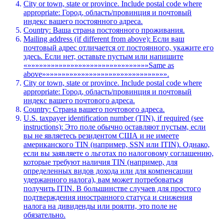
City or town, state or province. Include postal code where
appropriate: Город, область/провинция и почтовый
индекс вашего постоянного адреса.
Country: Ваша страна постоянного проживания.
Mailing address (if different from above): Если ваш
почтовый адрес отличается от постоянного, укажите его
здесь. Если нет, оставьте пустым или напишите
«»»»»»»»»»»»»»»»»»»»»»»»»»»»»»»»Same as
above»»»»»»»»»»»»»»»»»»»»»»»»»»»»»»»».
City or town, state or province. Include postal code where
appropriate: Город, область/провинция и почтовый
индекс вашего почтового адреса.
Country: Страна вашего почтового адреса.
U.S. taxpayer identification number (TIN), if required (see
instructions): Это поле обычно оставляют пустым, если
вы не являетесь резидентом США и не имеете
американского TIN (например, SSN или ITIN). Однако,
если вы заявляете о льготах по налоговому соглашению,
которые требуют наличия TIN (например, для
определенных видов дохода или для компенсации
удержанного налога), вам может потребоваться
получить ITIN. В большинстве случаев для простого
подтверждения иностранного статуса и снижения
налога на дивиденды или роялти, это поле не
обязательно.