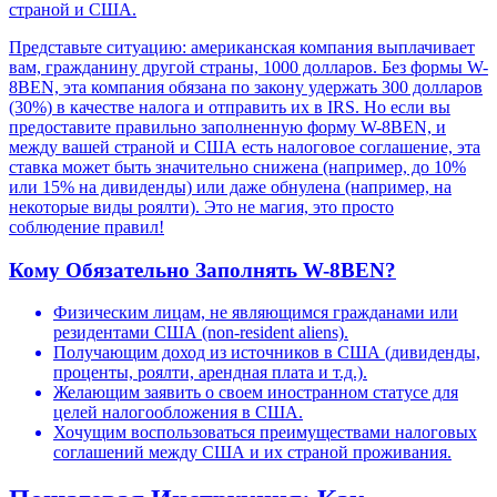
страной и США.
Представьте ситуацию: американская компания выплачивает
вам, гражданину другой страны, 1000 долларов. Без формы W-
8BEN, эта компания обязана по закону удержать 300 долларов
(30%) в качестве налога и отправить их в IRS. Но если вы
предоставите правильно заполненную форму W-8BEN, и
между вашей страной и США есть налоговое соглашение, эта
ставка может быть значительно снижена (например, до 10%
или 15% на дивиденды) или даже обнулена (например, на
некоторые виды роялти). Это не магия, это просто
соблюдение правил!
Кому Обязательно Заполнять W-8BEN?
Физическим лицам, не являющимся гражданами или
резидентами США (non-resident aliens).
Получающим доход из источников в США (дивиденды,
проценты, роялти, арендная плата и т.д.).
Желающим заявить о своем иностранном статусе для
целей налогообложения в США.
Хочущим воспользоваться преимуществами налоговых
соглашений между США и их страной проживания.