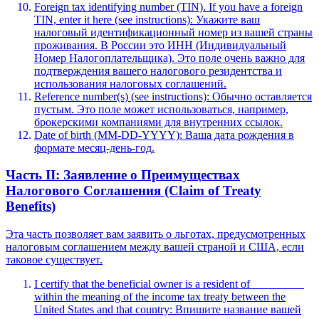
Foreign tax identifying number (TIN). If you have a foreign
TIN, enter it here (see instructions): Укажите ваш
налоговый идентификационный номер из вашей страны
проживания. В России это ИНН (Индивидуальный
Номер Налогоплательщика). Это поле очень важно для
подтверждения вашего налогового резидентства и
использования налоговых соглашений.
Reference number(s) (see instructions): Обычно оставляется
пустым. Это поле может использоваться, например,
брокерскими компаниями для внутренних ссылок.
Date of birth (MM-DD-YYYY): Ваша дата рождения в
формате месяц-день-год.
Часть II: Заявление о Преимуществах
Налогового Соглашения (Claim of Treaty
Benefits)
Эта часть позволяет вам заявить о льготах, предусмотренных
налоговым соглашением между вашей страной и США, если
таковое существует.
I certify that the beneficial owner is a resident of _________
within the meaning of the income tax treaty between the
United States and that country: Впишите название вашей