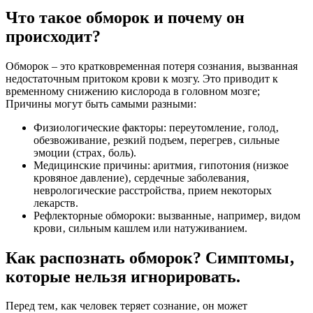
Что такое обморок и почему он
происходит?
Обморок – это кратковременная потеря сознания‚ вызванная
недостаточным притоком крови к мозгу. Это приводит к
временному снижению кислорода в головном мозге;
Причины могут быть самыми разными:
Физиологические факторы: переутомление‚ голод‚
обезвоживание‚ резкий подъем‚ перегрев‚ сильные
эмоции (страх‚ боль).
Медицинские причины: аритмия‚ гипотония (низкое
кровяное давление)‚ сердечные заболевания‚
неврологические расстройства‚ прием некоторых
лекарств.
Рефлекторные обмороки: вызванные‚ например‚ видом
крови‚ сильным кашлем или натуживанием.
Как распознать обморок? Симптомы‚
которые нельзя игнорировать.
Перед тем‚ как человек теряет сознание‚ он может