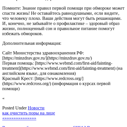
Помните: Знание правил первой помощи при обмороке может
спасти жизнь! Не оставайтесь равнодушными‚ если видите‚
что человеку плохо. Ваши действия могут быть решающими.
И‚ конечно‚ не забывайте о профилактике – здоровый образ
жизни‚ полноценный сон и правильное питание помогут
избежать обмороков.
Дополнительная информация:
Сайт Министерства здравоохранения РФ:
[https://minzdrav.gov.ru/](https://minzdrav.gov.ru/)
Первая помощь: [https://www.webmd.com/first-aid/fainting-
treatment](https://www.webmd.com/first-aid/fainting-treatment) (на
английском языке‚ для ознакомления)
Красный Крест: [https://www.redcross.org/]
(https://www.redcross.org/) (информация о курсах первой
помощи)
«
Posted Under
Новости
Навигация
как очистить поры на лице
«»»»»»»»»»»»»»»
по