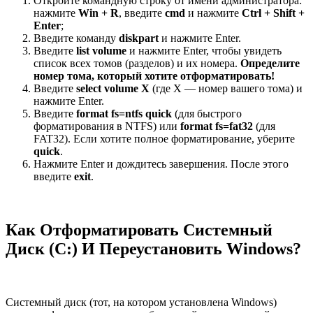
Откройте командную строку от имени администратора:
нажмите
Win + R
, введите
cmd
и нажмите
Ctrl + Shift +
Enter
;
Введите команду
diskpart
и нажмите Enter.
Введите
list volume
и нажмите Enter, чтобы увидеть
список всех томов (разделов) и их номера.
Определите
номер тома, который хотите отформатировать!
Введите
select volume X
(где X — номер вашего тома) и
нажмите Enter.
Введите
format fs=ntfs quick
(для быстрого
форматирования в NTFS) или
format fs=fat32
(для
FAT32). Если хотите полное форматирование, уберите
quick
.
Нажмите Enter и дождитесь завершения. После этого
введите
exit
.
Как Отформатировать Системный
Диск (C:) И Переустановить Windows?
Системный диск (тот, на котором установлена Windows)