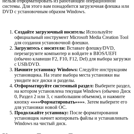
нельзя отформатировать из работающей операционной
системы. Для этого вам понадобится загрузочная флешка или
DVD с установочным образом Windows.
Создайте загрузочный носитель:
Используйте
официальный инструмент Microsoft Media Creation Tool
для создания установочной флешки.
Загрузитесь с носителя:
Вставьте флешку/DVD,
перезагрузите компьютер и войдите в BIOS/UEFI
(обычно клавиши F2, F10, F12, Del) для выбора загрузки
с USB/DVD.
Начните установку Windows:
Следуйте инструкциям
установщика. На этапе выбора места установки вы
увидите все диски и разделы.
Отформатируйте системный раздел:
Выберите раздел,
на котором установлена текущая Windows (обычно Диск
0, Раздел 2 или 3, с наибольшим объемом), и нажмите
кнопку
«»»»Форматировать»»»»
. Затем выберите его
для установки новой ОС.
Продолжайте установку:
После форматирования
установщик начнет копировать файлы и устанавливать
Windows на чистый диск.