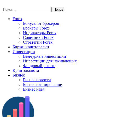
Skip
vse-investory.ru
to
Найти:
content
Forex
Бонусы от брокеров
Брокеры Forex
Индикаторы Forex
Советники Forex
Стратегии Forex
Биржи криптовалют
Инвестиции
Венчурные инвестиции
Инвестиции для начинающих
Фондовый рынок
Криптовалюта
Бизнес
Бизнес новости
Бизнес планирование
Бизнес идея