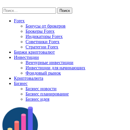
Skip
vse-investory.ru
to
Найти:
content
Forex
Бонусы от брокеров
Брокеры Forex
Индикаторы Forex
Советники Forex
Стратегии Forex
Биржи криптовалют
Инвестиции
Венчурные инвестиции
Инвестиции для начинающих
Фондовый рынок
Криптовалюта
Бизнес
Бизнес новости
Бизнес планирование
Бизнес идея