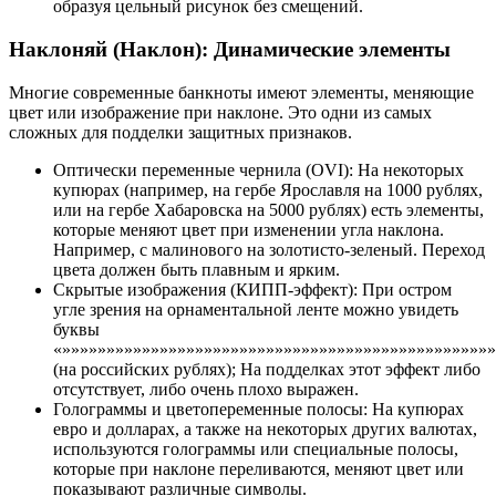
образуя цельный рисунок без смещений.
Наклоняй (Наклон): Динамические элементы
Многие современные банкноты имеют элементы, меняющие
цвет или изображение при наклоне. Это одни из самых
сложных для подделки защитных признаков.
Оптически переменные чернила (OVI): На некоторых
купюрах (например, на гербе Ярославля на 1000 рублях,
или на гербе Хабаровска на 5000 рублях) есть элементы,
которые меняют цвет при изменении угла наклона.
Например, с малинового на золотисто-зеленый. Переход
цвета должен быть плавным и ярким.
Скрытые изображения (КИПП-эффект): При остром
угле зрения на орнаментальной ленте можно увидеть
буквы
«»»»»»»»»»»»»»»»»»»»»»»»»»»»»»»»»»»»»»»»»»»»»»»»»
(на российских рублях); На подделках этот эффект либо
отсутствует, либо очень плохо выражен.
Голограммы и цветопеременные полосы: На купюрах
евро и долларах, а также на некоторых других валютах,
используются голограммы или специальные полосы,
которые при наклоне переливаются, меняют цвет или
показывают различные символы.