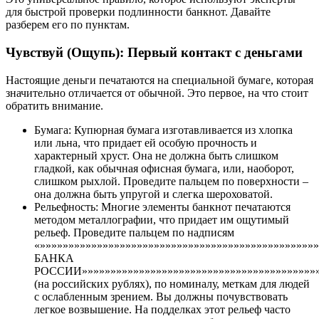
для быстрой проверки подлинности банкнот. Давайте
разберем его по пунктам.
Чувствуй (Ощупь): Первый контакт с деньгами
Настоящие деньги печатаются на специальной бумаге, которая
значительно отличается от обычной. Это первое, на что стоит
обратить внимание.
Бумага: Купюрная бумага изготавливается из хлопка
или льна, что придает ей особую прочность и
характерный хруст. Она не должна быть слишком
гладкой, как обычная офисная бумага, или, наоборот,
слишком рыхлой. Проведите пальцем по поверхности –
она должна быть упругой и слегка шероховатой.
Рельефность: Многие элементы банкнот печатаются
методом металлографии, что придает им ощутимый
рельеф. Проведите пальцем по надписям
«»»»»»»»»»»»»»»»»»»»»»»»»»»»»»»»»»»»»»»»»»»»»»»»
БАНКА
РОССИИ»»»»»»»»»»»»»»»»»»»»»»»»»»»»»»»»»»»»»»»»»»
(на российских рублях), по номиналу, меткам для людей
с ослабленным зрением. Вы должны почувствовать
легкое возвышение. На подделках этот рельеф часто