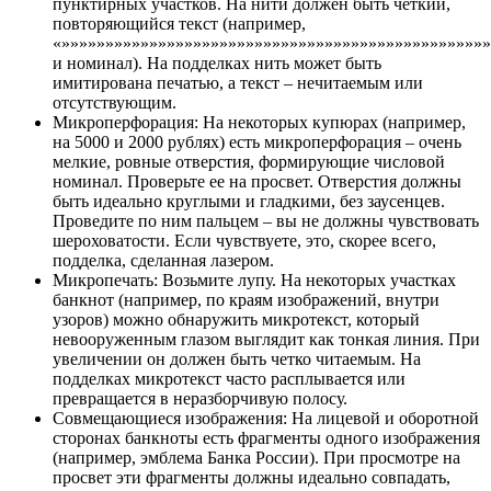
пунктирных участков. На нити должен быть четкий,
повторяющийся текст (например,
«»»»»»»»»»»»»»»»»»»»»»»»»»»»»»»»»»»»»»»»»»»»»»»»»
и номинал). На подделках нить может быть
имитирована печатью, а текст – нечитаемым или
отсутствующим.
Микроперфорация: На некоторых купюрах (например,
на 5000 и 2000 рублях) есть микроперфорация – очень
мелкие, ровные отверстия, формирующие числовой
номинал. Проверьте ее на просвет. Отверстия должны
быть идеально круглыми и гладкими, без заусенцев.
Проведите по ним пальцем – вы не должны чувствовать
шероховатости. Если чувствуете, это, скорее всего,
подделка, сделанная лазером.
Микропечать: Возьмите лупу. На некоторых участках
банкнот (например, по краям изображений, внутри
узоров) можно обнаружить микротекст, который
невооруженным глазом выглядит как тонкая линия. При
увеличении он должен быть четко читаемым. На
подделках микротекст часто расплывается или
превращается в неразборчивую полосу.
Совмещающиеся изображения: На лицевой и оборотной
сторонах банкноты есть фрагменты одного изображения
(например, эмблема Банка России). При просмотре на
просвет эти фрагменты должны идеально совпадать,