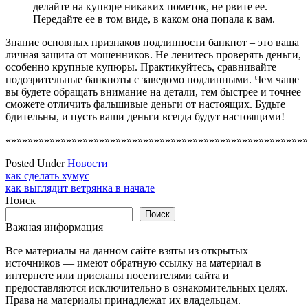
делайте на купюре никаких пометок, не рвите ее.
Передайте ее в том виде, в каком она попала к вам.
Знание основных признаков подлинности банкнот – это ваша
личная защита от мошенников. Не ленитесь проверять деньги,
особенно крупные купюры. Практикуйтесь, сравнивайте
подозрительные банкноты с заведомо подлинными. Чем чаще
вы будете обращать внимание на детали, тем быстрее и точнее
сможете отличить фальшивые деньги от настоящих. Будьте
бдительны, и пусть ваши деньги всегда будут настоящими!
«»»»»»»»»»»»»»»»»»»»»»»»»»»»»»»»»»»»»»»»»»»»»»»»»»»»»»»
Posted Under
Новости
Навигация
как сделать хумус
как выглядит ветрянка в начале
по
Поиск
записям
Поиск
Важная информация
Все материалы на данном сайте взяты из открытых
источников — имеют обратную ссылку на материал в
интернете или присланы посетителями сайта и
предоставляются исключительно в ознакомительных целях.
Права на материалы принадлежат их владельцам.