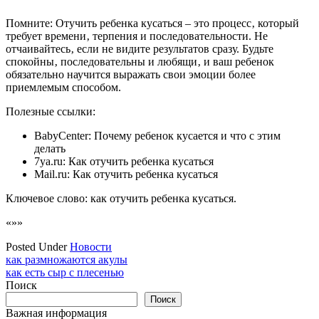
Помните: Отучить ребенка кусаться – это процесс‚ который
требует времени‚ терпения и последовательности. Не
отчаивайтесь‚ если не видите результатов сразу. Будьте
спокойны‚ последовательны и любящи‚ и ваш ребенок
обязательно научится выражать свои эмоции более
приемлемым способом.
Полезные ссылки:
BabyCenter: Почему ребенок кусается и что с этим
делать
7ya.ru: Как отучить ребенка кусаться
Mail.ru: Как отучить ребенка кусаться
Ключевое слово: как отучить ребенка кусаться.
«»»
Posted Under
Новости
Навигация
как размножаются акулы
как есть сыр с плесенью
по
Поиск
записям
Поиск
Важная информация