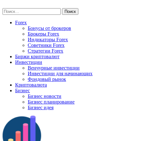
Skip
vse-investory.ru
to
Найти:
content
Forex
Бонусы от брокеров
Брокеры Forex
Индикаторы Forex
Советники Forex
Стратегии Forex
Биржи криптовалют
Инвестиции
Венчурные инвестиции
Инвестиции для начинающих
Фондовый рынок
Криптовалюта
Бизнес
Бизнес новости
Бизнес планирование
Бизнес идея