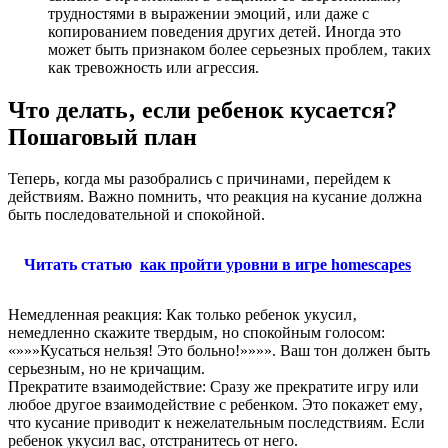
трудностями в выражении эмоций‚ или даже с
копированием поведения других детей. Иногда это
может быть признаком более серьезных проблем‚ таких
как тревожность или агрессия.
Что делать‚ если ребенок кусается?
Пошаговый план
Теперь‚ когда мы разобрались с причинами‚ перейдем к
действиям. Важно помнить‚ что реакция на кусание должна
быть последовательной и спокойной.
Читать статью
как пройти уровни в игре homescapes
Немедленная реакция: Как только ребенок укусил‚
немедленно скажите твердым‚ но спокойным голосом:
«»»»Кусаться нельзя! Это больно!»»»». Ваш тон должен быть
серьезным‚ но не кричащим.
Прекратите взаимодействие: Сразу же прекратите игру или
любое другое взаимодействие с ребенком. Это покажет ему‚
что кусание приводит к нежелательным последствиям. Если
ребенок укусил вас‚ отстранитесь от него.