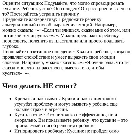
Оцените ситуацию: Подумайте‚ что могло спровоцировать
кусание. Ребенок устал? Он голоден? Он расстроен из-за чего-
то? Постарайтесь устранить причину.
Предложите альтернативу: Предложите ребенку
альтернативный способ выражения эмоций. Например‚
можно сказать: «»»»Если ты злишься‚ скажи мне об этом‚ или
потискай эту игрушку»»»». Можно предложить ребенку
порисовать‚ полепить из пластилина или просто подышать
глубоко.
Поощряйте позитивное поведение: Хвалите ребенка‚ когда он
проявляет спокойствие и умеет выражать свои эмоции
словами. Например‚ можно сказать: «»»»Я очень рада‚ что ты
сказал мне‚ что ты расстроен‚ вместо того‚ чтобы
кусаться»»»».
Чего делать НЕ стоит?
Кричать и наказывать: Крики и наказания только
усугубят проблему и могут вызвать у ребенка еще
больше страха и агрессии.
Кусать в ответ: Это не только неэффективно‚ но и
аморально. Вы показываете ребенку‚ что кусание – это
приемлемый способ решения проблем.
Игнорировать проблему: Кусание не пройдет само