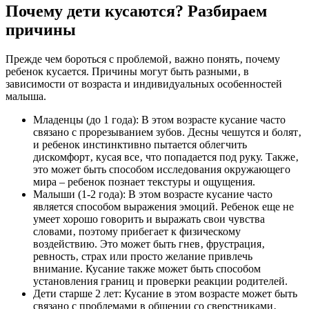
Почему дети кусаются? Разбираем
причины
Прежде чем бороться с проблемой‚ важно понять‚ почему
ребенок кусается. Причины могут быть разными‚ в
зависимости от возраста и индивидуальных особенностей
малыша.
Младенцы (до 1 года): В этом возрасте кусание часто
связано с прорезыванием зубов. Десны чешутся и болят‚
и ребенок инстинктивно пытается облегчить
дискомфорт‚ кусая все‚ что попадается под руку. Также‚
это может быть способом исследования окружающего
мира – ребенок познает текстуры и ощущения.
Малыши (1-2 года): В этом возрасте кусание часто
является способом выражения эмоций. Ребенок еще не
умеет хорошо говорить и выражать свои чувства
словами‚ поэтому прибегает к физическому
воздействию. Это может быть гнев‚ фрустрация‚
ревность‚ страх или просто желание привлечь
внимание. Кусание также может быть способом
установления границ и проверки реакции родителей.
Дети старше 2 лет: Кусание в этом возрасте может быть
связано с проблемами в общении со сверстниками‚