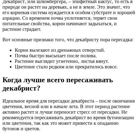
Декабрист‚ или шлюмбергера‚ – эпифитный кактус‚ то есть в
природе он растет на деревьях‚ а не в земле. Это значит‚ что
его корневая система нуждается в особом субстрате и хорошей
аэрации. Со временем почва уплотняется‚ теряет свои
питательные свойства‚ корни начинают задыхаться‚ и
растение страдает.
Вот основные признаки того‚ что декабристу пора пересадка:
Корни вылезают из дренажных отверстий.
Почва быстро высыхает после полива.
Растение выглядит угнетенно‚ листья вянут.
Цветение стало редким или прекратилось вовсе.
Когда лучше всего пересаживать
декабрист?
Идеальное время для пересадки декабриста – после окончания
цветения‚ весной или в начале лета. В этот период растение
активно растет и лучше переносит стресс от пересадки. Не
рекомендуется пересаживать декабрист во время бутонизации
или цветения‚ так как это может привести к опаданию
бутонов и цветов.