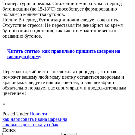
Температурный режим: Снижение температуры в период
бутонизации (до 15-18°C) способствует формированию
большего количества бутонов.
Полив: В период бутонизации полив следует сократить.
Отсутствие стресса: Не переставляйте декабрист во время
бутонизации и цветения‚ так как это может привести к
опаданию бутонов.
Читать статью
как правильно пришить шеврон на
военную форму
Пересадка декабриста – несложная процедура‚ которая
поможет вашему любимому цветку оставаться здоровым и
красивым. Следуйте нашим советам‚ и ваш декабрист
обязательно порадует вас своим ярким и продолжительным
цветением!
«
Posted Under
Новости
Навигация
как нарисовать ивана царевича
как выглядит течка у собак
по
Поиск