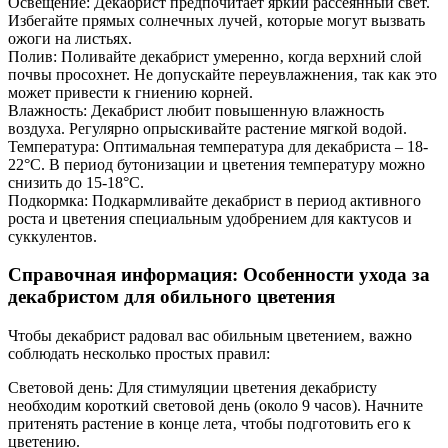
Освещение: Декабрист предпочитает яркий рассеянный свет.
Избегайте прямых солнечных лучей‚ которые могут вызвать
ожоги на листьях.
Полив: Поливайте декабрист умеренно‚ когда верхний слой
почвы просохнет. Не допускайте переувлажнения‚ так как это
может привести к гниению корней.
Влажность: Декабрист любит повышенную влажность
воздуха. Регулярно опрыскивайте растение мягкой водой.
Температура: Оптимальная температура для декабриста – 18-
22°C. В период бутонизации и цветения температуру можно
снизить до 15-18°C.
Подкормка: Подкармливайте декабрист в период активного
роста и цветения специальным удобрением для кактусов и
суккулентов.
Справочная информация: Особенности ухода за
декабристом для обильного цветения
Чтобы декабрист радовал вас обильным цветением‚ важно
соблюдать несколько простых правил:
Световой день: Для стимуляции цветения декабристу
необходим короткий световой день (около 9 часов). Начните
притенять растение в конце лета‚ чтобы подготовить его к
цветению.