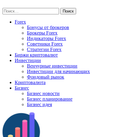
Skip
vse-investory.ru
to
Найти:
content
Forex
Бонусы от брокеров
Брокеры Forex
Индикаторы Forex
Советники Forex
Стратегии Forex
Биржи криптовалют
Инвестиции
Венчурные инвестиции
Инвестиции для начинающих
Фондовый рынок
Криптовалюта
Бизнес
Бизнес новости
Бизнес планирование
Бизнес идея