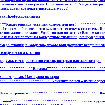
о вызывает массу вопросов. Но не волнуйтесь! Сегодня мы раз
атившись из новичка в настоящего гуру!
нак Профессионализма?
"Какая разница, есть там номера или нет?""""""""""""""
 Найти нужный раздел – это как искать иголку в стоге сена
 внимание к деталям. Удобство для читателя: Вашим коллег
сли вы ссылаетесь на конкретные страницы, без нумерации э
номера страниц в Ворде так, чтобы ваш документ всегда выгл
Ворде Легко и Быстро!
форумы. Вот простейший способ, который работает всегда!
"""""""""""""""""Вставка"""""""""""""""""""""""""""
ыми вкладками. Нам нужна вкладка
""""""""""""""""""""". Кликните по ней – именно здесь 
Номер страницы"""""""""""""""""""""""""""""""" – Ва
ставка"""""""""""""""""""""""""""""""" найдите групп