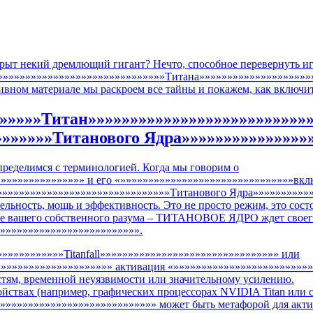
скрыт некий дремлющий гигант? Нечто, способное перевернуть и
»»»»»»»»»»»»»»»»»»»»»»»»»»»»»»»Титана»»»»»»»»»»»»»»»»»»»»»»
зивном материале мы раскроем все тайны и покажем, как включит
»»»»»»Титан»»»»»»»»»»»»»»»»»»»»»»»»»»
»»»»»»Титанового Ядра»»»»»»»»»»»»»»»
пределимся с терминологией. Когда мы говорим о
»»»»»»»»»»»»»»» и его «»»»»»»»»»»»»»»»»»»»»»»»»»»»»»»»вкл
«»»»»»»»»»»»»»»»»»»»»»»»»»»»»»»»Титанового Ядра»»»»»»»»»»»
льность, мощь и эффективность. Это не просто режим, это сост
е вашего собственного разума – ТИТАНОВОЕ ЯДРО ждет своего ч
»»»»»»»»»»»»»»»»»»»»»»»»».
»»»»»»»»»»»»Titanfall»»»»»»»»»»»»»»»»»»»»»»»»»»»»»»»» или
»»»»»»»»»»»»»»»»»»»»» активация «»»»»»»»»»»»»»»»»»»»»»»»»
остям, временной неуязвимости или значительному усилению.
йствах (например, графических процессорах NVIDIA Titan или 
»»»»»»»»»»»»»»»»»»»»»»»»»»» может быть метафорой для акти