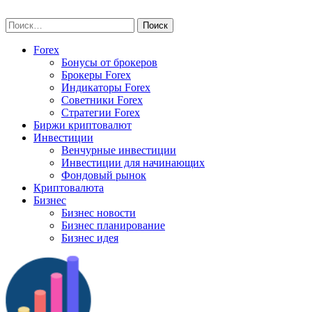
Skip
vse-investory.ru
to
Найти:
content
Forex
Бонусы от брокеров
Брокеры Forex
Индикаторы Forex
Советники Forex
Стратегии Forex
Биржи криптовалют
Инвестиции
Венчурные инвестиции
Инвестиции для начинающих
Фондовый рынок
Криптовалюта
Бизнес
Бизнес новости
Бизнес планирование
Бизнес идея