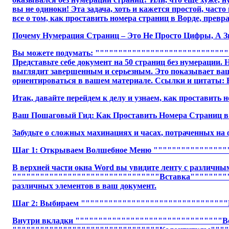
вы не одиноки! Эта задача, хоть и кажется простой, част
все о том, как проставить номера страниц в Ворде, превр
Почему Нумерация Страниц – Это Не Просто Цифры, А З
Вы можете подумать: """""""""""""""""""""""""""""""
Представьте себе документ на 50 страниц без нумерации.
выглядит завершенным и серьезным. Это показывает ваше
ориентироваться в вашем материале. Ссылки и цитаты: Е
Итак, давайте перейдем к делу и узнаем, как проставить 
Ваш Пошаговый Гид: Как Проставить Номера Страниц в 
Забудьте о сложных махинациях и часах, потраченных на 
Шаг 1: Открываем Волшебное Меню """""""""""""""
В верхней части окна Word вы увидите ленту с различн
""""""""""""""""""""""""""""""""Вставка"""""""""""
различных элементов в ваш документ.
Шаг 2: Выбираем """"""""""""""""""""""""""""""""
Внутри вкладки """"""""""""""""""""""""""""""""В