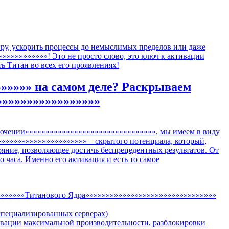
гру, ускорить процессы до немыслимых пределов или даже
»»»»»»»»»»! Это не просто слово, это ключ к активации
ь Титан во всех его проявлениях!
»»»»»» на самом деле? Раскрываем
»»»»»»»»»»»»»»»»»
ючении»»»»»»»»»»»»»»»»»»»»»»»»»»»»»»»», мы имеем в виду
»»»»»»»»»»»»»»»»»»»»» – скрытого потенциала, который,
ояние, позволяющее достичь беспрецедентных результатов. От
аса. Именно его активация и есть то самое
»»»»»»»Титанового Ядра»»»»»»»»»»»»»»»»»»»»»»»»»»»»»»»»
специализированных серверах)
вации максимальной производительности, разблокировки