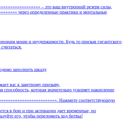
»»»»»»»»»»»»»»»»» – это ваш внутренний резерв силы,
»»»»»»» через определенные практики и ментальные
иноним мощи и неудержимости. Будь то призыв гигантского
 считаться.
ходимо заполнить шкалу
ает вас к заветному призыву.
способность, которая значительно ускоряет накопление
»»»»»»»»»»»»»»»»»»»»»»»»»». Нажмите соответствующую
ется в бою и при активации дает временные, но
зуйте его, чтобы переломить ход битвы!