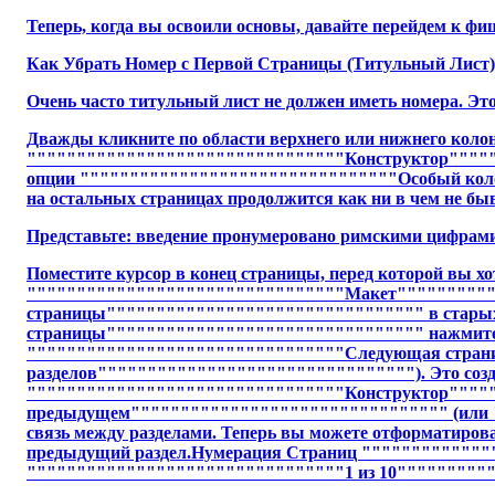
Теперь, когда вы освоили основы, давайте перейдем к фи
Как Убрать Номер с Первой Страницы (Титульный Лист)
Очень часто титульный лист не должен иметь номера. Это
Дважды кликните по области верхнего или нижнего колон
""""""""""""""""""""""""""""""""Конструктор"""""""
опции """"""""""""""""""""""""""""""""Особый колон
на остальных страницах продолжится как ни в чем не б
Представьте: введение пронумеровано римскими цифрами,
Поместите курсор в конец страницы, перед которой вы х
""""""""""""""""""""""""""""""""Макет""""""""""
страницы"""""""""""""""""""""""""""""""" в старых
страницы"""""""""""""""""""""""""""""""" нажмит
""""""""""""""""""""""""""""""""Следующая страни
разделов""""""""""""""""""""""""""""""""). Это создас
""""""""""""""""""""""""""""""""Конструктор"""""
предыдущем"""""""""""""""""""""""""""""""" (или 
связь между разделами. Теперь вы можете отформатироват
предыдущий раздел.Нумерация Страниц """"""""""""
""""""""""""""""""""""""""""""""1 из 10"""""""""