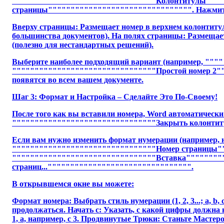
""""""""""""""""""""""""""""""""Колонтитулы"""""
страницы"""""""""""""""""""""""""""""""". Нажмите н
Вверху страницы: Размещает номер в верхнем колонтиту
большинства документов). На полях страницы: Размещает 
(полезно для нестандартных решений).
Выберите наиболее подходящий вариант (например, ""
""""""""""""""""""""""""""""""""Простой номер 2"""
появятся во всем вашем документе.
Шаг 3: Формат и Настройка – Сделайте Это По-Своему!
После того как вы вставили номера, Word автоматически
""""""""""""""""""""""""""""""""Закрыть колонтиту
Если вам нужно изменить формат нумерации (например, на
""""""""""""""""""""""""""""""""Номер страницы""
""""""""""""""""""""""""""""""""Вставка"""""""""
страниц..."""""""""""""""""""""""""""""""".
В открывшемся окне вы можете:
Формат номера: Выбрать стиль нумерации (1, 2, 3...; a, b, c
продолжаться. Начать с: Указать, с какой цифры должна 
1, а, например, с 3. Продвинутые Трюки: Станьте Масте