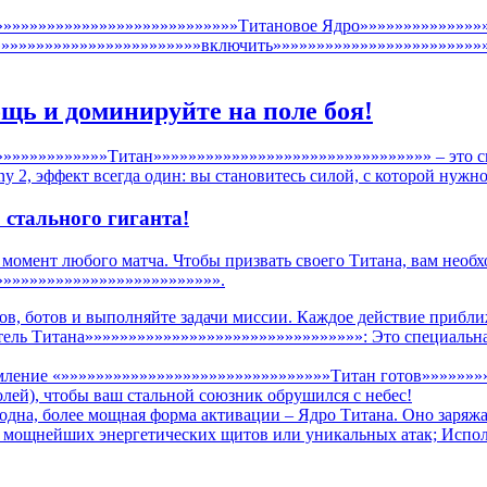
»»»»»»»»»»»»»»»»»»»»»»»»»»»»»Титановое Ядро»»»»»»»»»»»»»»»
»»»»»»»»»»»»»»»»»»»»»»»»включить»»»»»»»»»»»»»»»»»»»»»»»»»
щь и доминируйте на поле боя!
»»»»»»»»»»»»»Титан»»»»»»»»»»»»»»»»»»»»»»»»»»»»»»»» – это с
ny 2, эффект всегда один: вы становитесь силой, с которой нужно
 стального гиганта!
й момент любого матча. Чтобы призвать своего Титана, вам необ
»»»»»»»»»»»»»»»»»»»»»»»»»».
в, ботов и выполняйте задачи миссии. Каждое действие приближ
ль Титана»»»»»»»»»»»»»»»»»»»»»»»»»»»»»»»»: Это специальная 
домление «»»»»»»»»»»»»»»»»»»»»»»»»»»»»»»»Титан готов»»»»»»
олей), чтобы ваш стальной союзник обрушился с небес!
одна, более мощная форма активации – Ядро Титана. Оно заряжа
 мощнейших энергетических щитов или уникальных атак; Исполь