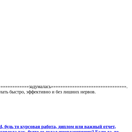
»»»»»»»»»»»»»»»задумалась»»»»»»»»»»»»»»»»»»»»»»»»»»»»»»»».
елать быстро, эффективно и без лишних нервов.
, будь то курсовая работа, диплом или важный отчет,
лядела так, будто ее делал инопланетянин? Если да, то