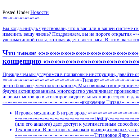
Posted Under
Новости
Навигация
«»»»»»»»»»»»»»»
по
Вы когда-нибудь чувствовали, что в вас или в вашей системе 
изменить вашу жизнь? Поздравляем, вы на пороге открытия «
записям
ультимативной силы, которая ждет своего часа. В этом эксклю
Что такое «»»»»»»»»»»»»»»»»»»»»»»»»»
концепцию «»»»»»»»»»»»»»»»»»»»»»»»»»
Прежде чем мы углубимся в пошаговые инструкции, давайте о
«»»»»»»»»»»»»»»»»»»»»»»»»»»»»»»»Титане»»»»»»»»»»»»»»»»»
нечто большее, чем просто кнопку. Мы говорим о концепции 
будучи активированным, многократно увеличивает производите
игровых мехов до высокопроизводительных процессоров и даж
«»»»»»»»»»»»»»»»»»»»»»»»»»»»»»»»включение Титана»»»»»»»
Игровая механика: В играх вроде «»»»»»»»»»»»»»»»»»»»
«»»»»»»»»»»»»»»»»»»»»»»»»»»»»»»»Destiny»»»»»»»»»»»
(или его аналога) дает доступ к ультимативным способн
Технологии: В некоторых высокопроизводительных устро
«»»»»»»»»»»»»»»»»»»»»»»»»»»»»»»»Титановое Ядро»»»»»