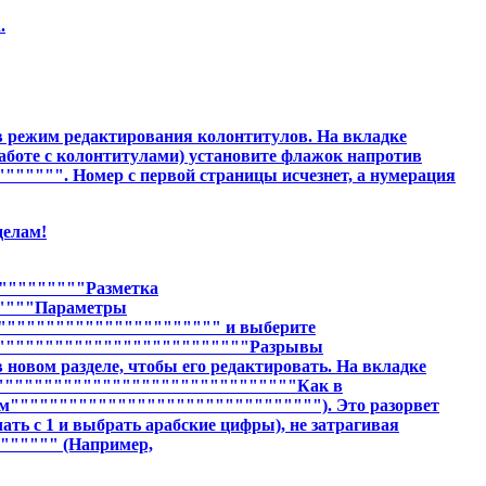
.
 в режим редактирования колонтитулов. На вкладке
оте с колонтитулами) установите флажок напротив
"""". Номер с первой страницы исчезнет, а нумерация
делам!
"""""""""Разметка
"""""Параметры
"""""""""""""""""""""" и выберите
"""""""""""""""""""""""""""Разрывы
новом разделе, чтобы его редактировать. На вкладке
""""""""""""""""""""""""""""""""Как в
""""""""""""""""""""""""""""""""). Это разорвет
ать с 1 и выбрать арабские цифры), не затрагивая
"""""" (Например,