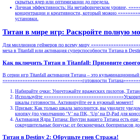
скрытых ядер или оптимизации до предела.
Личная эффективность: На метафорическом уровне, «»»
концентрации и креативности, который можно «»»»»»»»
установки.
Титан в мире игр: Раскройте полную мо
Для миллионов геймеров по всему миру «»»»»»»»»»»»»»»»»»»
меха в Titanfall или активация суперспособности Титана в Desti
Как включить Титан в Titanfall: Призовите своего
В серии игр Titanfall активация Титана – это кульминационны
«»»»»»»»»»»»»»»»»»»»»»»»»»»»»»»»готовности Титана»»»»»»
Набирайте очки: Уничтожайте вражеских пилотов, Титано
Используйте «»»»»»»»»»»»»»»»»»»»»»»»»»»»»»»»Ускорите
шкалы готовности. Активируйте ее в нужный момент!
Призыв: Как только шкала заполнится, вы увидите уве
кнопку (по умолчанию ‘V’ на ПК, ‘Up’ на D-Pad для конс
Активация Ядра Титана: Внутри вашего Титана есть еще 
сокрушительные бонусы: от бесконечных боеприпасов до
Титан в Destiny 2: Обрушьте гнев Стража!