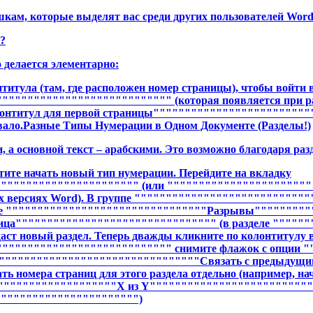
шкам, которые выделят вас среди других пользователей Word
?
 делается элементарно:
титула (там, где расположен номер страницы), чтобы войти
""""""""""""""""""""""""" (которая появляется при раб
титул для первой страницы""""""""""""""""""""""""""""
ывало.Разные Типы Нумерации в Одном Документе (Разделы!)
 а основной текст – арабскими. Это возможно благодаря раз
отите начать новый тип нумерации. Перейдите на вкладку
"""""""""""""""""""""" (или """""""""""""""""""""""
 версиях Word). В группе """""""""""""""""""""""""""
е """"""""""""""""""""""""""""""""Разрывы""""""""""
ца"""""""""""""""""""""""""""""""" (в разделе """""
т новый раздел. Теперь дважды кликните по колонтитулу в 
""""""""""""""""""""""""""" снимите флажок с опции 
""""""""""""""""""""""""""""""""Связать с предыдущим
ь номера страниц для этого раздела отдельно (например, нач
""""""""""""""""""""X из Y""""""""""""""""""""""""""
""""""""""""""""""""""")