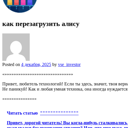
как перезагрузить алису
Posted on
4 декабря, 2025
by
vse_investor
«»»»»»»»»»»»»»»»»»»»»»»»»»»»»»»
Привет, любитель технологий! Если ты здесь, значит, твоя 
Не паникуй! Как и любая умная техника, она иногда нуждается 
«»»»»»»»»»»»»»»
Читать статью
"""""""""""""""
Привет, дорогой читатель! Вы когда-нибудь сталкивалис
оказывался без нумерации страниц? Или, что еще хуже, ну