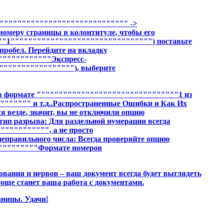
""""""""""""""""""""""""""""""" ->
меру страницы в колонтитуле, чтобы его
"""1"""""""""""""""""""""""""""""""") поставьте
робел. Перейдите на вкладку
""""""""""""Экспресс-
"""""""""""""""""), выберите
в формате """"""""""""""""""""""""""""""""1 из
""""" и т.д..Распространенные Ошибки и Как Их
я везде, значит, вы не отключили опцию
 разрыва: Для раздельной нумерации всегда
"""""""""", а не просто
равильного числа: Всегда проверяйте опцию
"""""""""Формате номеров
ования и нервов – ваш документ всегда будет выглядеть
още станет ваша работа с документами.
аницы. Удачи!