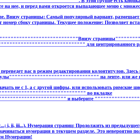
""""""""""""""""""""""""""". В этой группе есть кноп
а нее, и перед вами откроется выпадающее меню с множес
ле. Внизу страницы: Самый популярный вариант, размещает 
номер сбоку страницы. Текущее положение: Позволяет встави
""""""""""""""""""""""""""""""Внизу страницы"""""""""
""""""""""""""""""""""""""""" для центрированного рас
 переведет вас в режим редактирования колонтитулов. Здесь
лы"""""""""""""""""""""""""""""""" на ленте, или же п
чать не с 1, а с другой цифры, или использовать римские ц
"""""""""""""""""""""""""""""" во вкладке
""""""""""""""""""""""" и выберите """""""""""""""
...; i, ii, iii...). Нумерация страниц: Продолжить из предыдуще
начинаться нумерация в текущем разделе. Это невероятно пол
ром Нумерации!