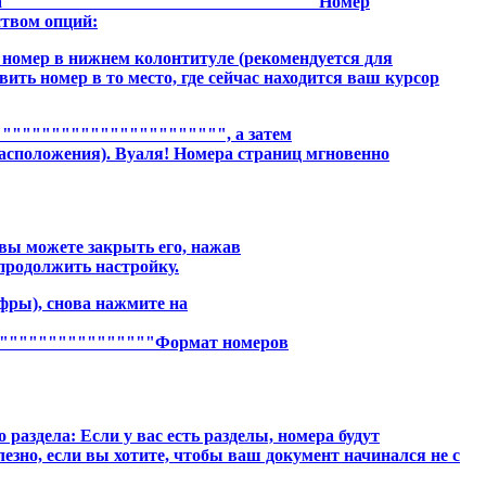
ка """"""""""""""""""""""""""""""""Номер
твом опций:
номер в нижнем колонтитуле (рекомендуется для
ть номер в то место, где сейчас находится ваш курсор
""""""""""""""""""""""", а затем
положения). Вуаля! Номера страниц мгновенно
 вы можете закрыть его, нажав
родолжить настройку.
ифры), снова нажмите на
"""""""""""""""""Формат номеров
го раздела: Если у вас есть разделы, номера будут
езно, если вы хотите, чтобы ваш документ начинался не с