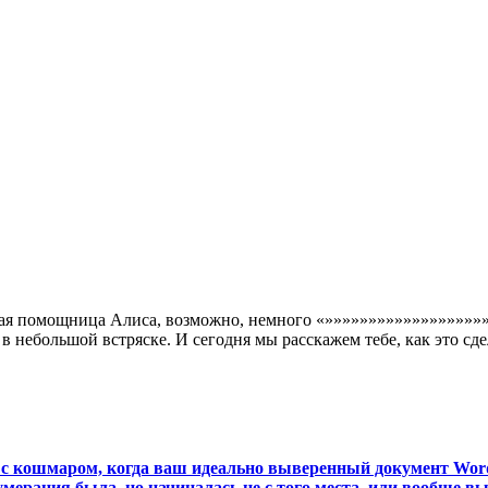
верная помощница Алиса, возможно, немного «»»»»»»»»»»»»»»»»
в небольшой встряске. И сегодня мы расскажем тебе, как это сд
ь с кошмаром, когда ваш идеально выверенный документ Word
мерация была, но начиналась не с того места, или вообще выг