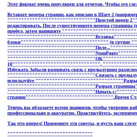
Этот формат очень популярен для отчетов. Чтобы его сде
Вставьте номера страниц, как описано в Шаге 2 (нап
""""""""""""""""""""""""""""""""Простой номер 2"""
редактировать. После существующего номера страницы
пробел, затем напишите """"""""""""""""""""""""""""
""""""""""""""""""""""""""""""""Вставка"""""""""
блоки"""""""""""""""""""""""""""""""" (в группе "
""""""""""""""""""""""""""""""""Поле..."""""""""""
""""""""""""""""""""""""""""""""NumPages"""""""
""""""""""""""""""""""""""""""""ОК"""""""""""""""
10"""""""""""""""""""""""""""""""", """""""""""""
Избежать Забыли разорвать связь с предыдущим разделом:
""""""""""""""""""""""""""""""""Связать с предыду
используйте """"""""""""""""""""""""""""""""Разрыв
""""""""""""""""""""""""""""""""Разрыв страницы"""
""""""""""""""""""""""""""""""""Начать с:"""""""
страниц"""""""""""""""""""""""""""""""".Время Ста
Теперь вы обладаете всеми знаниями, чтобы уверенно раб
профессионально и аккуратно. Практикуйтесь, экспериме
Так что вперед! Примените эти советы, и пусть ваш след
"""""""""""""""""""""""""""""""