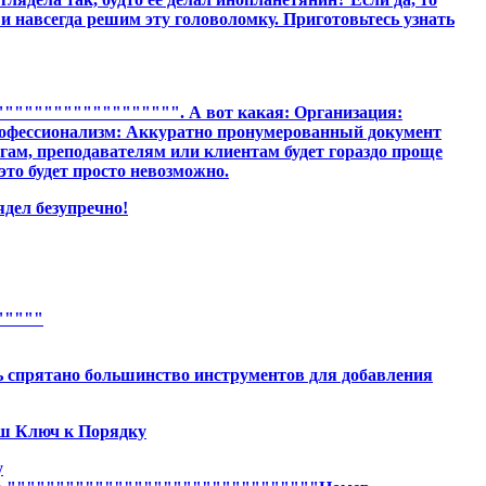
 и навсегда решим эту головоломку. Приготовьтесь узнать
"""""""""""""""""". А вот какая: Организация:
. Профессионализм: Аккуратно пронумерованный документ
ам, преподавателям или клиентам будет гораздо проще
то будет просто невозможно.
ядел безупречно!
"""""
спрятано большинство инструментов для добавления
ш Ключ к Порядку
у