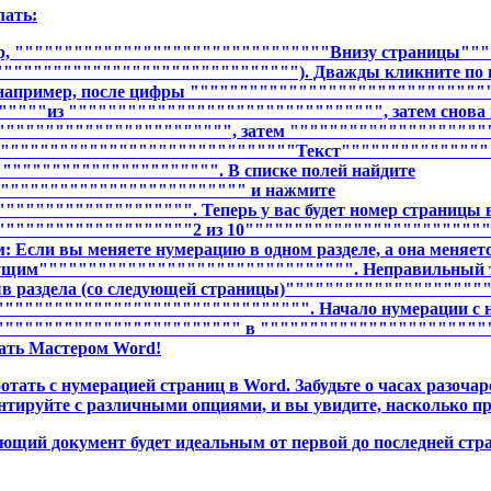
лать:
ример, """"""""""""""""""""""""""""""""Внизу страницы"
"""""""""""""""""""""""""""""). Дважды кликните по но
 (например, после цифры """""""""""""""""""""""""""""
""""из """""""""""""""""""""""""""""""", затем снова п
""""""""""""""""""""""", затем """"""""""""""""""""
"""""""""""""""""""""""""""""""Текст"""""""""""""""
""""""""""""""""""""". В списке полей найдите
""""""""""""""""""""""""" и нажмите
""""""""""""""""". Теперь у вас будет номер страницы 
"""""""""""""""""""2 из 10"""""""""""""""""""""""""""
 Если вы меняете нумерацию в одном разделе, а она меняетс
щим"""""""""""""""""""""""""""""""". Неправильный тип
 раздела (со следующей страницы)""""""""""""""""""""""
""""""""""""""""""""""""""""". Начало нумерации с неп
""""""""""""""""""""""""" в """""""""""""""""""""""
ть Мастером Word!
отать с нумерацией страниц в Word. Забудьте о часах разочар
нтируйте с различными опциями, и вы увидите, насколько пр
ующий документ будет идеальным от первой до последней стр