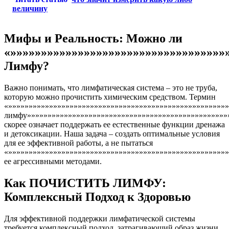
величину
Мифы и Реальность: Можно ли
«»»»»»»»»»»»»»»»»»»»»»»»»»»»»»»»»»»»
Лимфу?
Важно понимать, что лимфатическая система – это не труба,
которую можно прочистить химическим средством. Термин
«»»»»»»»»»»»»»»»»»»»»»»»»»»»»»»»»»»»»»»»»»»»»»»»»»»»»»»
лимфу»»»»»»»»»»»»»»»»»»»»»»»»»»»»»»»»»»»»»»»»»»»»»»»»»
скорее означает поддержать ее естественные функции дренажа
и детоксикации. Наша задача – создать оптимальные условия
для ее эффективной работы, а не пытаться
«»»»»»»»»»»»»»»»»»»»»»»»»»»»»»»»»»»»»»»»»»»»»»»»»»»»»»
ее агрессивными методами.
Как ПОЧИСТИТЬ ЛИМФУ:
Комплексный Подход к Здоровью
Для эффективной поддержки лимфатической системы
требуется комплексный подход, затрагивающий образ жизни,