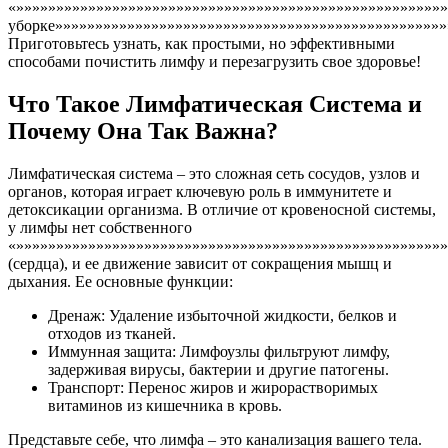
«»»»»»»»»»»»»»»»»»»»»»»»»»»»»»»»»»»»»»»»»»»»»»»»»»»»»»»
уборке»»»»»»»»»»»»»»»»»»»»»»»»»»»»»»»»»»»»»»»»»»»»»»»»»
Приготовьтесь узнать, как простыми, но эффективными
способами почистить лимфу и перезагрузить свое здоровье!
Что Такое Лимфатическая Система и
Почему Она Так Важна?
Лимфатическая система – это сложная сеть сосудов, узлов и
органов, которая играет ключевую роль в иммунитете и
детоксикации организма. В отличие от кровеносной системы,
у лимфы нет собственного
«»»»»»»»»»»»»»»»»»»»»»»»»»»»»»»»»»»»»»»»»»»»»»»»»»»»»»»
(сердца), и ее движение зависит от сокращения мышц и
дыхания. Ее основные функции:
Дренаж: Удаление избыточной жидкости, белков и
отходов из тканей.
Иммунная защита: Лимфоузлы фильтруют лимфу,
задерживая вирусы, бактерии и другие патогены.
Транспорт: Перенос жиров и жирорастворимых
витаминов из кишечника в кровь.
Представьте себе, что лимфа – это канализация вашего тела.