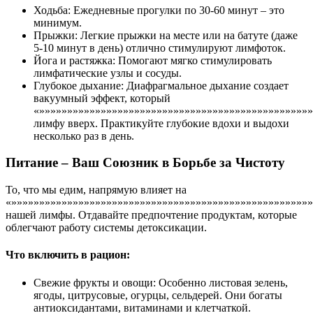
Ходьба: Ежедневные прогулки по 30-60 минут – это
минимум.
Прыжки: Легкие прыжки на месте или на батуте (даже
5-10 минут в день) отлично стимулируют лимфоток.
Йога и растяжка: Помогают мягко стимулировать
лимфатические узлы и сосуды.
Глубокое дыхание: Диафрагмальное дыхание создает
вакуумный эффект, который
«»»»»»»»»»»»»»»»»»»»»»»»»»»»»»»»»»»»»»»»»»»»»»»»»»
лимфу вверх. Практикуйте глубокие вдохи и выдохи
несколько раз в день.
Питание – Ваш Союзник в Борьбе за Чистоту
То, что мы едим, напрямую влияет на
«»»»»»»»»»»»»»»»»»»»»»»»»»»»»»»»»»»»»»»»»»»»»»»»»»»»»»»
нашей лимфы. Отдавайте предпочтение продуктам, которые
облегчают работу системы детоксикации.
Что включить в рацион:
Свежие фрукты и овощи: Особенно листовая зелень,
ягоды, цитрусовые, огурцы, сельдерей. Они богаты
антиоксидантами, витаминами и клетчаткой.