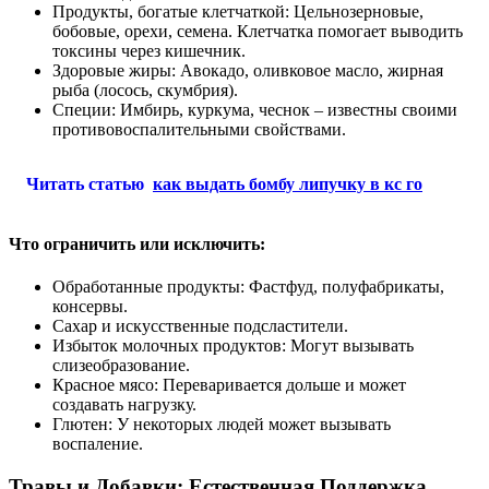
Продукты, богатые клетчаткой: Цельнозерновые,
бобовые, орехи, семена. Клетчатка помогает выводить
токсины через кишечник.
Здоровые жиры: Авокадо, оливковое масло, жирная
рыба (лосось, скумбрия).
Специи: Имбирь, куркума, чеснок – известны своими
противовоспалительными свойствами.
Читать статью
как выдать бомбу липучку в кс го
Что ограничить или исключить:
Обработанные продукты: Фастфуд, полуфабрикаты,
консервы.
Сахар и искусственные подсластители.
Избыток молочных продуктов: Могут вызывать
слизеобразование.
Красное мясо: Переваривается дольше и может
создавать нагрузку.
Глютен: У некоторых людей может вызывать
воспаление.
Травы и Добавки: Естественная Поддержка