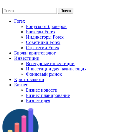
Skip
vse-investory.ru
to
Найти:
content
Forex
Бонусы от брокеров
Брокеры Forex
Индикаторы Forex
Советники Forex
Стратегии Forex
Биржи криптовалют
Инвестиции
Венчурные инвестиции
Инвестиции для начинающих
Фондовый рынок
Криптовалюта
Бизнес
Бизнес новости
Бизнес планирование
Бизнес идея