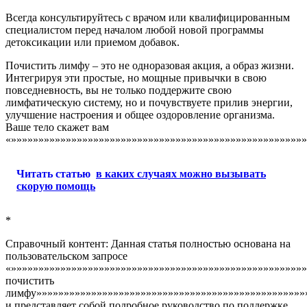
Всегда консультируйтесь с врачом или квалифицированным
специалистом перед началом любой новой программы
детоксикации или приемом добавок.
Почистить лимфу – это не одноразовая акция, а образ жизни.
Интегрируя эти простые, но мощные привычки в свою
повседневность, вы не только поддержите свою
лимфатическую систему, но и почувствуете прилив энергии,
улучшение настроения и общее оздоровление организма.
Ваше тело скажет вам
«»»»»»»»»»»»»»»»»»»»»»»»»»»»»»»»»»»»»»»»»»»»»»»»»»»»»»»
Читать статью
в каких случаях можно вызывать
скорую помощь
*
Справочный контент: Данная статья полностью основана на
пользовательском запросе
«»»»»»»»»»»»»»»»»»»»»»»»»»»»»»»»»»»»»»»»»»»»»»»»»»»»»»»
почистить
лимфу»»»»»»»»»»»»»»»»»»»»»»»»»»»»»»»»»»»»»»»»»»»»»»»»»
и представляет собой подробное руководство по поддержке