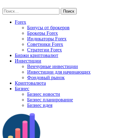
Skip
vse-investory.ru
to
Найти:
content
Forex
Бонусы от брокеров
Брокеры Forex
Индикаторы Forex
Советники Forex
Стратегии Forex
Биржи криптовалют
Инвестиции
Венчурные инвестиции
Инвестиции для начинающих
Фондовый рынок
Криптовалюта
Бизнес
Бизнес новости
Бизнес планирование
Бизнес идея