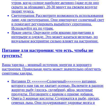
утром, когда солнце наиболее активно (даже если оно
скрыто за облаками). 20-30 минут на свежем воздухе
творят чудеса.
Светотерапия: Рассмотрите возможность использования
ламп для светотерапии. Они имитируют солнечный свет
и помогают регулировать выработку серотонина.
Используйте их по утрам.
Яркие цвета: Окружите себя яркими предметами в
интерьере и одежде. Это может казаться мелочью, но
визуальное восприятие сильно влияет на настроение.
Питание для настроения: что есть, чтобы не
грустить?
Ваша тарелка – мощный источник энергии и хорошего
настроения. Правильная диета может значительно облегчить
симптомы хандры.
Витамин D: «»»»»»»»Солнечный»»»»»»»» витамин,
которого нам так не хватает осенью. Включите в рацион
жирную рыбу (лосось, скумбрия), яйца, молочные
продукты. Поговорите с врачом о приеме добавок.
Омега-3 жирные кислоты: Содержатся в рыбе, орехах,
семенах льна. Они поддерживают здоровье мозга и