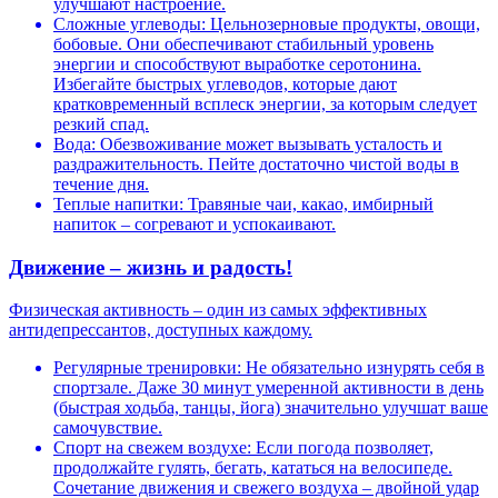
улучшают настроение.
Сложные углеводы: Цельнозерновые продукты, овощи,
бобовые. Они обеспечивают стабильный уровень
энергии и способствуют выработке серотонина.
Избегайте быстрых углеводов, которые дают
кратковременный всплеск энергии, за которым следует
резкий спад.
Вода: Обезвоживание может вызывать усталость и
раздражительность. Пейте достаточно чистой воды в
течение дня.
Теплые напитки: Травяные чаи, какао, имбирный
напиток – согревают и успокаивают.
Движение – жизнь и радость!
Физическая активность – один из самых эффективных
антидепрессантов, доступных каждому.
Регулярные тренировки: Не обязательно изнурять себя в
спортзале. Даже 30 минут умеренной активности в день
(быстрая ходьба, танцы, йога) значительно улучшат ваше
самочувствие.
Спорт на свежем воздухе: Если погода позволяет,
продолжайте гулять, бегать, кататься на велосипеде.
Сочетание движения и свежего воздуха – двойной удар