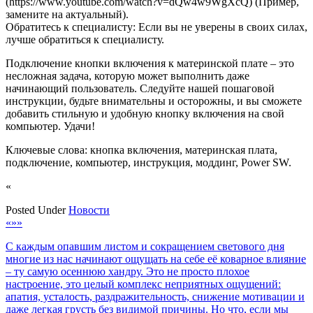
(https://www.youtube.com/watch?v=dQw4w9WgXcQ) (Пример,
замените на актуальный).
Обратитесь к специалисту: Если вы не уверены в своих силах,
лучше обратиться к специалисту.
Подключение кнопки включения к материнской плате – это
несложная задача, которую может выполнить даже
начинающий пользователь. Следуйте нашей пошаговой
инструкции, будьте внимательны и осторожны, и вы сможете
добавить стильную и удобную кнопку включения на свой
компьютер. Удачи!
Ключевые слова: кнопка включения, материнская плата,
подключение, компьютер, инструкция, моддинг, Power SW.
«
Posted Under
Новости
Навигация
«»»
по
С каждым опавшим листом и сокращением светового дня
многие из нас начинают ощущать на себе её коварное влияние
записям
– ту самую осеннюю хандру. Это не просто плохое
настроение, это целый комплекс неприятных ощущений:
апатия, усталость, раздражительность, снижение мотивации и
даже легкая грусть без видимой причины. Но что, если мы