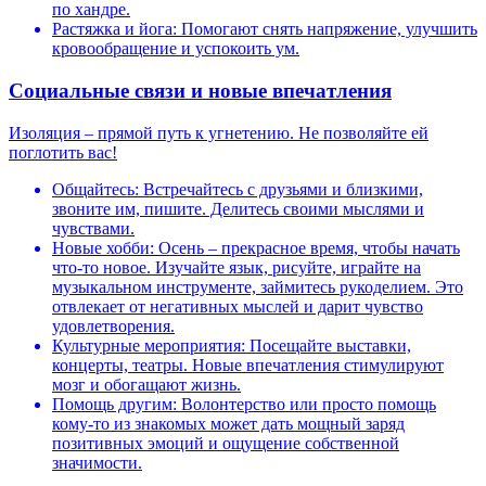
по хандре.
Растяжка и йога: Помогают снять напряжение, улучшить
кровообращение и успокоить ум.
Социальные связи и новые впечатления
Изоляция – прямой путь к угнетению. Не позволяйте ей
поглотить вас!
Общайтесь: Встречайтесь с друзьями и близкими,
звоните им, пишите. Делитесь своими мыслями и
чувствами.
Новые хобби: Осень – прекрасное время, чтобы начать
что-то новое. Изучайте язык, рисуйте, играйте на
музыкальном инструменте, займитесь рукоделием. Это
отвлекает от негативных мыслей и дарит чувство
удовлетворения.
Культурные мероприятия: Посещайте выставки,
концерты, театры. Новые впечатления стимулируют
мозг и обогащают жизнь.
Помощь другим: Волонтерство или просто помощь
кому-то из знакомых может дать мощный заряд
позитивных эмоций и ощущение собственной
значимости.