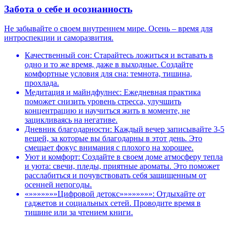
Забота о себе и осознанность
Не забывайте о своем внутреннем мире. Осень – время для
интроспекции и саморазвития.
Качественный сон: Старайтесь ложиться и вставать в
одно и то же время, даже в выходные. Создайте
комфортные условия для сна: темнота, тишина,
прохлада.
Медитация и майндфулнес: Ежедневная практика
поможет снизить уровень стресса, улучшить
концентрацию и научиться жить в моменте, не
зацикливаясь на негативе.
Дневник благодарности: Каждый вечер записывайте 3-5
вещей, за которые вы благодарны в этот день. Это
смещает фокус внимания с плохого на хорошее.
Уют и комфорт: Создайте в своем доме атмосферу тепла
и уюта: свечи, пледы, приятные ароматы. Это поможет
расслабиться и почувствовать себя защищенным от
осенней непогоды.
«»»»»»»»Цифровой детокс»»»»»»»»: Отдыхайте от
гаджетов и социальных сетей. Проводите время в
тишине или за чтением книги.