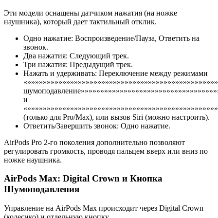
Эти модели оснащены датчиком нажатия (на ножке
наушника), который дает тактильный отклик.
Одно нажатие: Воспроизведение/Пауза, Ответить на
звонок.
Два нажатия: Следующий трек.
Три нажатия: Предыдущий трек.
Нажать и удерживать: Переключение между режимами
«»»»»»»»»»»»»»»»»»»»»»»»»»»»»»»»»»»»»»»»»»»»»»»»»
шумоподавление»»»»»»»»»»»»»»»»»»»»»»»»»»»»»»»»»»»
и
«»»»»»»»»»»»»»»»»»»»»»»»»»»»»»»»»»»»»»»»»»»»»»»»»»
(только для Pro/Max), или вызов Siri (можно настроить).
Ответить/Завершить звонок: Одно нажатие.
AirPods Pro 2-го поколения дополнительно позволяют
регулировать громкость, проводя пальцем вверх или вниз по
ножке наушника.
AirPods Max: Digital Crown и Кнопка
Шумоподавления
Управление на AirPods Max происходит через Digital Crown
(колесико) и отдельную кнопку.