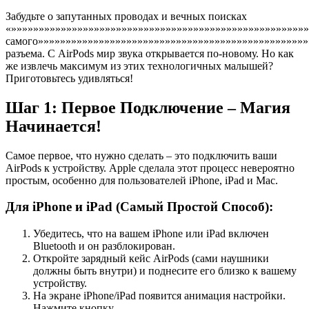
Забудьте о запутанных проводах и вечных поисках
«»»»»»»»»»»»»»»»»»»»»»»»»»»»»»»»»»»»»»»»»»»»»»»»»»»»»»»
самого»»»»»»»»»»»»»»»»»»»»»»»»»»»»»»»»»»»»»»»»»»»»»»»»»
разъема. С AirPods мир звука открывается по-новому. Но как
же извлечь максимум из этих технологичных малышей?
Приготовьтесь удивляться!
Шаг 1: Первое Подключение – Магия
Начинается!
Самое первое, что нужно сделать – это подключить ваши
AirPods к устройству. Apple сделала этот процесс невероятно
простым, особенно для пользователей iPhone, iPad и Mac.
Для iPhone и iPad (Самый Простой Способ):
Убедитесь, что на вашем iPhone или iPad включен
Bluetooth и он разблокирован.
Откройте зарядный кейс AirPods (сами наушники
должны быть внутри) и поднесите его близко к вашему
устройству.
На экране iPhone/iPad появится анимация настройки.
Нажмите кнопку