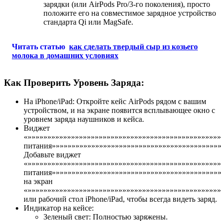
зарядки (или AirPods Pro/3-го поколения), просто
положите его на совместимое зарядное устройство
стандарта Qi или MagSafe.
Читать статью
как сделать твердый сыр из козьего
молока в домашних условиях
Как Проверить Уровень Заряда:
На iPhone/iPad: Откройте кейс AirPods рядом с вашим
устройством, и на экране появится всплывающее окно с
уровнем заряда наушников и кейса.
Виджет
«»»»»»»»»»»»»»»»»»»»»»»»»»»»»»»»»»»»»»»»»»»»»»»»»
питания»»»»»»»»»»»»»»»»»»»»»»»»»»»»»»»»»»»»»»»»»»»
Добавьте виджет
«»»»»»»»»»»»»»»»»»»»»»»»»»»»»»»»»»»»»»»»»»»»»»»»»
питания»»»»»»»»»»»»»»»»»»»»»»»»»»»»»»»»»»»»»»»»»»
на экран
«»»»»»»»»»»»»»»»»»»»»»»»»»»»»»»»»»»»»»»»»»»»»»»»»
или рабочий стол iPhone/iPad, чтобы всегда видеть заряд.
Индикатор на кейсе:
Зеленый свет: Полностью заряжены.