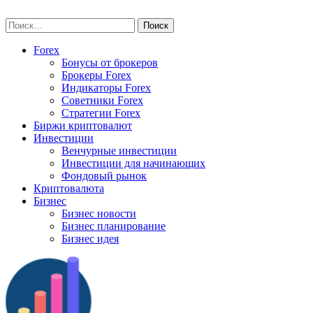
Skip
vse-investory.ru
to
Найти:
content
Forex
Бонусы от брокеров
Брокеры Forex
Индикаторы Forex
Советники Forex
Стратегии Forex
Биржи криптовалют
Инвестиции
Венчурные инвестиции
Инвестиции для начинающих
Фондовый рынок
Криптовалюта
Бизнес
Бизнес новости
Бизнес планирование
Бизнес идея