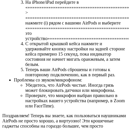
На iPhone/iPad перейдите в
«»»»»»»»»»»»»»»»»»»»»»»»»»»»»»»»»»»»»»»»»»»»
>
«»»»»»»»»»»»»»»»»»»»»»»»»»»»»»»»»»»»»»»»»»»»»
нажмите (i) рядом с вашими AirPods и выберите
«»»»»»»»»»»»»»»»»»»»»»»»»»»»»»»»»»»»»»»»»»»»»
это
устройство»»»»»»»»»»»»»»»»»»»»»»»»»»»»»»»»»»»
С открытой крышкой кейса нажмите и
удерживайте кнопку настройки на задней стороне
кейса примерно 15 секунд, пока индикатор
состояния не начнет мигать оранжевым, а затем
белым.
Теперь ваши AirPods сброшены и готовы к
повторному подключению, как в первый раз.
Проблемы со звуком/микрофоном:
Убедитесь, что AirPods чистые. Иногда грязь
может блокировать датчики или микрофоны.
Проверьте, что микрофон выбран правильно в
настройках вашего устройства (например, в Zoom
или FaceTime).
Поздравляем! Теперь вы знаете, как пользоваться наушниками
AirPods не просто хорошо, а виртуозно! Эти крошечные
гаджеты способны на гораздо большее, чем просто