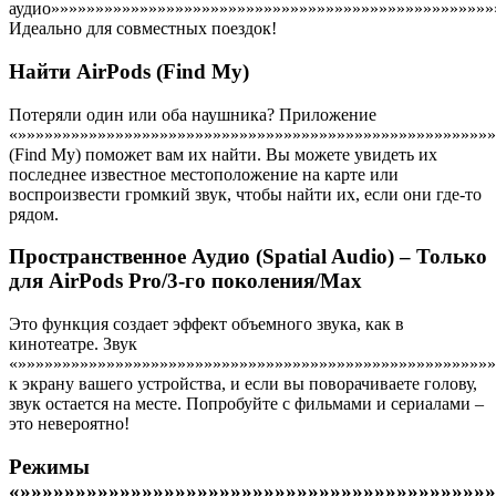
аудио»»»»»»»»»»»»»»»»»»»»»»»»»»»»»»»»»»»»»»»»»»»»»»»»»»
Идеально для совместных поездок!
Найти AirPods (Find My)
Потеряли один или оба наушника? Приложение
«»»»»»»»»»»»»»»»»»»»»»»»»»»»»»»»»»»»»»»»»»»»»»»»»»»»»»
(Find My) поможет вам их найти. Вы можете увидеть их
последнее известное местоположение на карте или
воспроизвести громкий звук, чтобы найти их, если они где-то
рядом.
Пространственное Аудио (Spatial Audio) – Только
для AirPods Pro/3-го поколения/Max
Это функция создает эффект объемного звука, как в
кинотеатре. Звук
«»»»»»»»»»»»»»»»»»»»»»»»»»»»»»»»»»»»»»»»»»»»»»»»»»»»»»»
к экрану вашего устройства, и если вы поворачиваете голову,
звук остается на месте. Попробуйте с фильмами и сериалами –
это невероятно!
Режимы
«»»»»»»»»»»»»»»»»»»»»»»»»»»»»»»»»»»»»»»»»»»