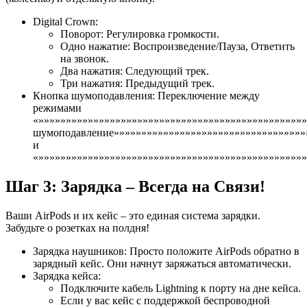
Digital Crown:
Поворот: Регулировка громкости.
Одно нажатие: Воспроизведение/Пауза, Ответить
на звонок.
Два нажатия: Следующий трек.
Три нажатия: Предыдущий трек.
Кнопка шумоподавления: Переключение между
режимами
«»»»»»»»»»»»»»»»»»»»»»»»»»»»»»»»»»»»»»»»»»»»»»»»»
шумоподавление»»»»»»»»»»»»»»»»»»»»»»»»»»»»»»»»»»»
и
«»»»»»»»»»»»»»»»»»»»»»»»»»»»»»»»»»»»»»»»»»»»»»»»»»
Шаг 3: Зарядка – Всегда на Связи!
Ваши AirPods и их кейс – это единая система зарядки.
Забудьте о розетках на полдня!
Зарядка наушников: Просто положите AirPods обратно в
зарядный кейс. Они начнут заряжаться автоматически.
Зарядка кейса:
Подключите кабель Lightning к порту на дне кейса.
Если у вас кейс с поддержкой беспроводной