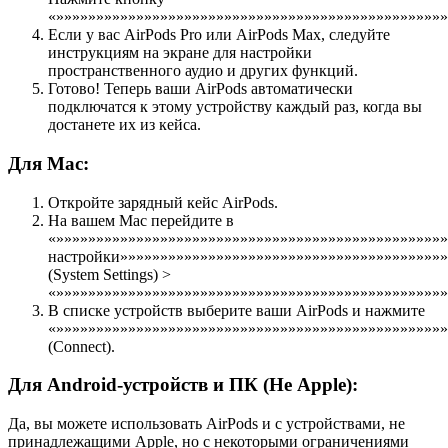
«»»»»»»»»»»»»»»»»»»»»»»»»»»»»»»»»»»»»»»»»»»»»»»»»
Если у вас AirPods Pro или AirPods Max, следуйте
инструкциям на экране для настройки
пространственного аудио и других функций.
Готово! Теперь ваши AirPods автоматически
подключатся к этому устройству каждый раз, когда вы
достанете их из кейса.
Для Mac:
Откройте зарядный кейс AirPods.
На вашем Mac перейдите в
«»»»»»»»»»»»»»»»»»»»»»»»»»»»»»»»»»»»»»»»»»»»»»»»»
настройки»»»»»»»»»»»»»»»»»»»»»»»»»»»»»»»»»»»»»»»»»
(System Settings) >
«»»»»»»»»»»»»»»»»»»»»»»»»»»»»»»»»»»»»»»»»»»»»»»»»»
В списке устройств выберите ваши AirPods и нажмите
«»»»»»»»»»»»»»»»»»»»»»»»»»»»»»»»»»»»»»»»»»»»»»»»»
(Connect).
Для Android-устройств и ПК (Не Apple):
Да, вы можете использовать AirPods и с устройствами, не
принадлежащими Apple, но с некоторыми ограничениями