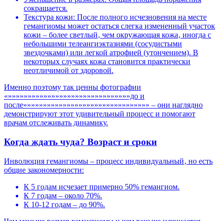
сокращается.
Текстура кожи: После полного исчезновения на месте
гемангиомы может остаться слегка измененный участок
кожи – более светлый‚ чем окружающая кожа‚ иногда с
небольшими телеангиэктазиями (сосудистыми
звездочками) или легкой атрофией (утончением). В
некоторых случаях кожа становится практически
неотличимой от здоровой.
Именно поэтому так ценны фотографии
«»»»»»»»»»»»»»»»»»»»»»»»»»»»»»»»до и
после»»»»»»»»»»»»»»»»»»»»»»»»»»»»»»»» – они наглядно
демонстрируют этот удивительный процесс и помогают
врачам отслеживать динамику.
Когда ждать чуда? Возраст и сроки
Инволюция гемангиомы – процесс индивидуальный‚ но есть
общие закономерности:
К 5 годам исчезает примерно 50% гемангиом.
К 7 годам – около 70%.
К 10-12 годам – до 90%.