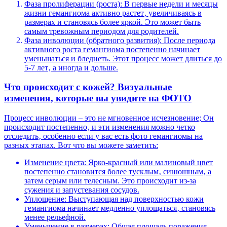
Фаза пролиферации (роста): В первые недели и месяцы
жизни гемангиома активно растет‚ увеличиваясь в
размерах и становясь более яркой. Это может быть
самым тревожным периодом для родителей.
Фаза инволюции (обратного развития): После периода
активного роста гемангиома постепенно начинает
уменьшаться и бледнеть. Этот процесс может длиться до
5-7 лет‚ а иногда и дольше.
Что происходит с кожей? Визуальные
изменения‚ которые вы увидите на ФОТО
Процесс инволюции – это не мгновенное исчезновение; Он
происходит постепенно‚ и эти изменения можно четко
отследить‚ особенно если у вас есть фото гемангиомы на
разных этапах. Вот что вы можете заметить:
Изменение цвета: Ярко-красный или малиновый цвет
постепенно становится более тусклым‚ синюшным‚ а
затем серым или телесным. Это происходит из-за
сужения и запустевания сосудов.
Уплощение: Выступающая над поверхностью кожи
гемангиома начинает медленно уплощаться‚ становясь
менее рельефной.
Уменьшение в размерах: Общая площадь поражения