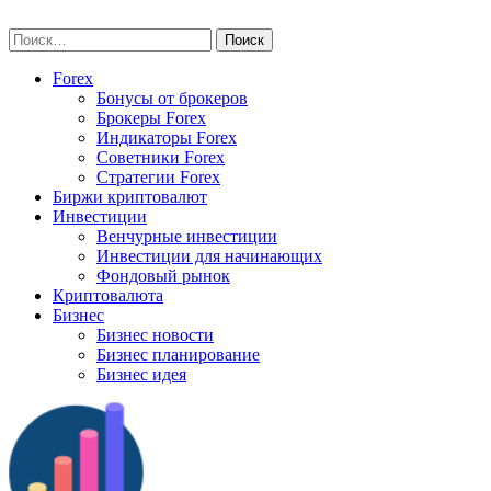
Skip
vse-investory.ru
to
Найти:
content
Forex
Бонусы от брокеров
Брокеры Forex
Индикаторы Forex
Советники Forex
Стратегии Forex
Биржи криптовалют
Инвестиции
Венчурные инвестиции
Инвестиции для начинающих
Фондовый рынок
Криптовалюта
Бизнес
Бизнес новости
Бизнес планирование
Бизнес идея