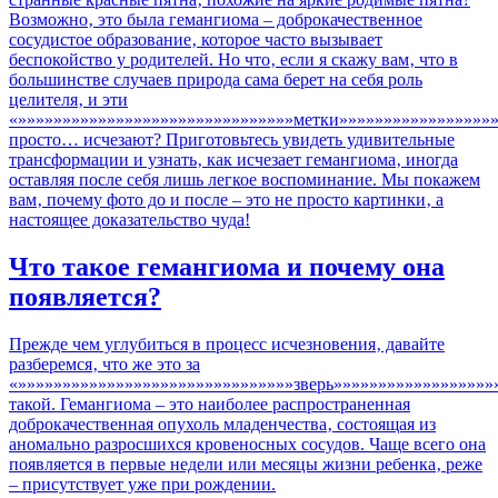
записям
Возможно‚ это была гемангиома – доброкачественное
сосудистое образование‚ которое часто вызывает
беспокойство у родителей. Но что‚ если я скажу вам‚ что в
большинстве случаев природа сама берет на себя роль
целителя‚ и эти
«»»»»»»»»»»»»»»»»»»»»»»»»»»»»»»»метки»»»»»»»»»»»»»»»»»
просто… исчезают? Приготовьтесь увидеть удивительные
трансформации и узнать‚ как исчезает гемангиома‚ иногда
оставляя после себя лишь легкое воспоминание. Мы покажем
вам‚ почему фото до и после – это не просто картинки‚ а
настоящее доказательство чуда!
Что такое гемангиома и почему она
появляется?
Прежде чем углубиться в процесс исчезновения‚ давайте
разберемся‚ что же это за
«»»»»»»»»»»»»»»»»»»»»»»»»»»»»»»»зверь»»»»»»»»»»»»»»»»»»
такой. Гемангиома – это наиболее распространенная
доброкачественная опухоль младенчества‚ состоящая из
аномально разросшихся кровеносных сосудов. Чаще всего она
появляется в первые недели или месяцы жизни ребенка‚ реже
– присутствует уже при рождении.