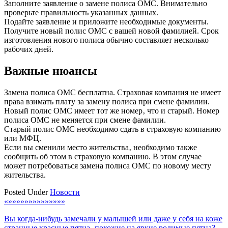
Заполните заявление о замене полиса ОМС. Внимательно
проверьте правильность указанных данных.
Подайте заявление и приложите необходимые документы.
Получите новый полис ОМС с вашей новой фамилией. Срок
изготовления нового полиса обычно составляет несколько
рабочих дней.
Важные нюансы
Замена полиса ОМС бесплатна. Страховая компания не имеет
права взимать плату за замену полиса при смене фамилии.
Новый полис ОМС имеет тот же номер‚ что и старый. Номер
полиса ОМС не меняется при смене фамилии.
Старый полис ОМС необходимо сдать в страховую компанию
или МФЦ.
Если вы сменили место жительства‚ необходимо также
сообщить об этом в страховую компанию. В этом случае
может потребоваться замена полиса ОМС по новому месту
жительства.
Posted Under
Новости
Навигация
«»»»»»»»»»»»»»»
по
Вы когда-нибудь замечали у малышей или даже у себя на коже
странные красные пятна‚ похожие на яркие родимые пятна?