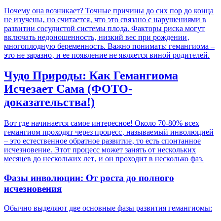
Почему она возникает? Точные причины до сих пор до конца
не изучены‚ но считается‚ что это связано с нарушениями в
развитии сосудистой системы плода. Факторы риска могут
включать недоношенность‚ низкий вес при рождении‚
многоплодную беременность. Важно понимать: гемангиома –
это не заразно‚ и ее появление не является виной родителей.
Чудо Природы: Как Гемангиома
Исчезает Сама (ФОТО-
доказательства!)
Вот где начинается самое интересное! Около 70-80% всех
гемангиом проходят через процесс‚ называемый инволюцией
– это естественное обратное развитие‚ то есть спонтанное
исчезновение. Этот процесс может занять от нескольких
месяцев до нескольких лет‚ и он проходит в несколько фаз.
Фазы инволюции: От роста до полного
исчезновения
Обычно выделяют две основные фазы развития гемангиомы: