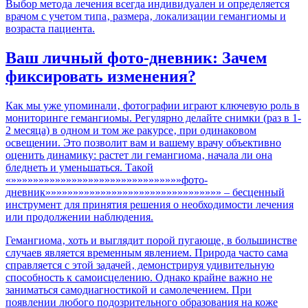
Выбор метода лечения всегда индивидуален и определяется
врачом с учетом типа‚ размера‚ локализации гемангиомы и
возраста пациента.
Ваш личный фото-дневник: Зачем
фиксировать изменения?
Как мы уже упоминали‚ фотографии играют ключевую роль в
мониторинге гемангиомы. Регулярно делайте снимки (раз в 1-
2 месяца) в одном и том же ракурсе‚ при одинаковом
освещении. Это позволит вам и вашему врачу объективно
оценить динамику: растет ли гемангиома‚ начала ли она
бледнеть и уменьшаться. Такой
«»»»»»»»»»»»»»»»»»»»»»»»»»»»»»»»фото-
дневник»»»»»»»»»»»»»»»»»»»»»»»»»»»»»»»» – бесценный
инструмент для принятия решения о необходимости лечения
или продолжении наблюдения.
Гемангиома‚ хоть и выглядит порой пугающе‚ в большинстве
случаев является временным явлением. Природа часто сама
справляется с этой задачей‚ демонстрируя удивительную
способность к самоисцелению. Однако крайне важно не
заниматься самодиагностикой и самолечением. При
появлении любого подозрительного образования на коже