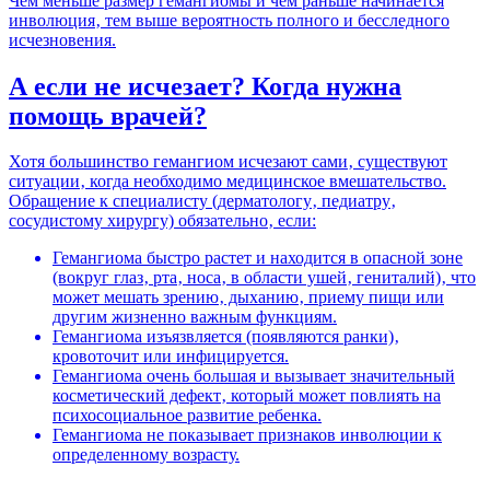
Чем меньше размер гемангиомы и чем раньше начинается
инволюция‚ тем выше вероятность полного и бесследного
исчезновения.
А если не исчезает? Когда нужна
помощь врачей?
Хотя большинство гемангиом исчезают сами‚ существуют
ситуации‚ когда необходимо медицинское вмешательство.
Обращение к специалисту (дерматологу‚ педиатру‚
сосудистому хирургу) обязательно‚ если:
Гемангиома быстро растет и находится в опасной зоне
(вокруг глаз‚ рта‚ носа‚ в области ушей‚ гениталий)‚ что
может мешать зрению‚ дыханию‚ приему пищи или
другим жизненно важным функциям.
Гемангиома изъязвляется (появляются ранки)‚
кровоточит или инфицируется.
Гемангиома очень большая и вызывает значительный
косметический дефект‚ который может повлиять на
психосоциальное развитие ребенка.
Гемангиома не показывает признаков инволюции к
определенному возрасту.