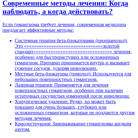
Современные методы лечения: Когда
наблюдать‚ а когда действовать?
Если гемангиома требует лечения‚ современная медицина
предлагает эффективные методы:
Системная терапия бета-блокаторами (пропранолол):
Это «»»»»»»»»»»»»»»»»»»»»»»»»»»»»»»»золотой
стандарт»»»»»»»»»»»»»»»»»»»»»»»»»»»»»»»» лечения‚
особенно для быстрорастущих или осложненных
гемангиом. Препарат принимается внутрь и вызывает
сужение сосудов‚ ускоряя инволюцию.
Местные бета-блокаторы (тимолол): Используются для
небольших поверхностных гемангиом.
Лазерная терапия: Применяется для лечения
поверхностных гемангиом‚ особенно при наличии
остаточных сосудистых изменений после инволюции.
Хирургическое удаление: Редко‚ но может быть
показано для очень больших‚ глубоких или
осложненных гемангиом‚ которые не поддаются другим
методам лечения.
Криодеструкция: Замораживание гемангиомы жидким
азотом.