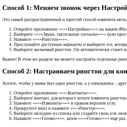
Способ 1: Меняем звонок через Настро
Это самый распространенный и простой способ изменить мелод
Откройте приложение «»»»Настройки»»»» на вашем iPho
Выберите «»»»Звуки, тактильные сигналы»»»» (или прост
Нажмите «»»»Рингтон»»»».
Прослушайте доступные варианты и выберите тот, которы
Выберите желаемый рингтон. Он автоматически станет 
Важно! В этом же разделе вы можете настроить отдельные ринг
Способ 2: Настраиваем рингтон для ко
Хотите, чтобы у мамы был один рингтон, а у начальника – друг
Откройте приложение «»»»Контакты»»»».
Выберите контакт, для которого хотите изменить рингтон
Нажмите «»»»Изменить»»»» в правом верхнем углу.
Прокрутите вниз и нажмите «»»»Рингтон»»»».
Выберите мелодию из списка или создайте свою (см. ниж
Нажмите «»»»Готово»»»», затем «»»»Готово»»»» еще раз,