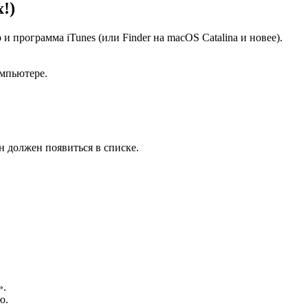
!)
 программа iTunes (или Finder на macOS Catalina и новее).
омпьютере.
 должен появиться в списке.
».
ю.