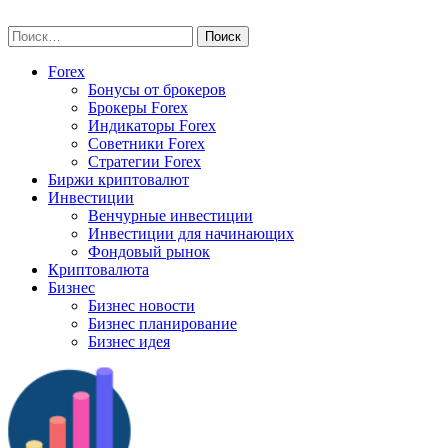
Skip
vse-investory.ru
to
Найти:
content
Forex
Бонусы от брокеров
Брокеры Forex
Индикаторы Forex
Советники Forex
Стратегии Forex
Биржи криптовалют
Инвестиции
Венчурные инвестиции
Инвестиции для начинающих
Фондовый рынок
Криптовалюта
Бизнес
Бизнес новости
Бизнес планирование
Бизнес идея