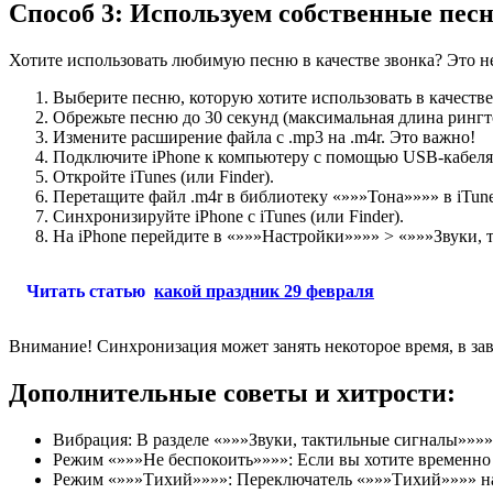
Способ 3: Используем собственные песн
Хотите использовать любимую песню в качестве звонка? Это не
Выберите песню, которую хотите использовать в качестве
Обрежьте песню до 30 секунд (максимальная длина рингт
Измените расширение файла с .mp3 на .m4r. Это важно!
Подключите iPhone к компьютеру с помощью USB-кабеля
Откройте iTunes (или Finder).
Перетащите файл .m4r в библиотеку «»»»Тона»»»» в iTunes
Синхронизируйте iPhone с iTunes (или Finder).
На iPhone перейдите в «»»»Настройки»»»» > «»»»Звуки,
Читать статью
какой праздник 29 февраля
Внимание! Синхронизация может занять некоторое время, в за
Дополнительные советы и хитрости:
Вибрация: В разделе «»»»Звуки, тактильные сигналы»»»»
Режим «»»»Не беспокоить»»»»: Если вы хотите временно 
Режим «»»»Тихий»»»»: Переключатель «»»»Тихий»»»» на б