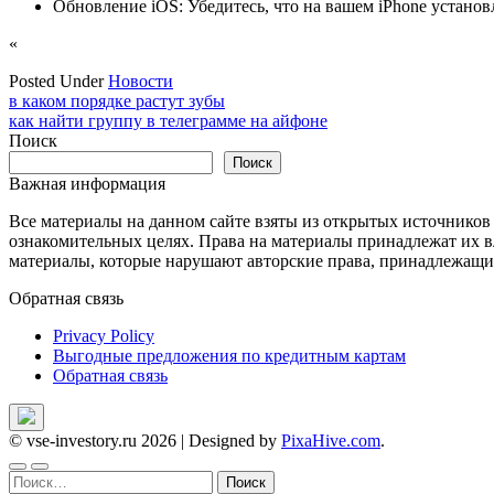
Обновление iOS: Убедитесь, что на вашем iPhone устано
«
Posted Under
Новости
Навигация
в каком порядке растут зубы
как найти группу в телеграмме на айфоне
по
Поиск
записям
Поиск
Важная информация
Все материалы на данном сайте взяты из открытых источников
ознакомительных целях. Права на материалы принадлежат их в
материалы, которые нарушают авторские права, принадлежащие
Обратная связь
Privacy Policy
Выгодные предложения по кредитным картам
Обратная связь
© vse-investory.ru 2026
|
Designed by
PixaHive.com
.
Найти: