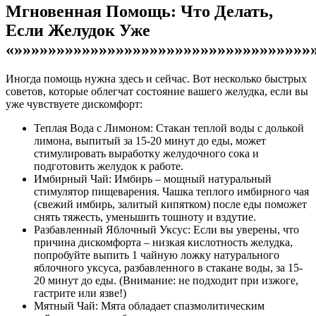
Мгновенная Помощь: Что Делать,
Если Желудок Уже
«»»»»»»»»»»»»»»»»»»»»»»»»»»»»»»»»»»»
Иногда помощь нужна здесь и сейчас. Вот несколько быстрых
советов, которые облегчат состояние вашего желудка, если вы
уже чувствуете дискомфорт:
Теплая Вода с Лимоном: Стакан теплой воды с долькой
лимона, выпитый за 15-20 минут до еды, может
стимулировать выработку желудочного сока и
подготовить желудок к работе.
Имбирный Чай: Имбирь – мощный натуральный
стимулятор пищеварения. Чашка теплого имбирного чая
(свежий имбирь, залитый кипятком) после еды поможет
снять тяжесть, уменьшить тошноту и вздутие.
Разбавленный Яблочный Уксус: Если вы уверены, что
причина дискомфорта – низкая кислотность желудка,
попробуйте выпить 1 чайную ложку натурального
яблочного уксуса, разбавленного в стакане воды, за 15-
20 минут до еды. (Внимание: не подходит при изжоге,
гастрите или язве!)
Мятный Чай: Мята обладает спазмолитическим