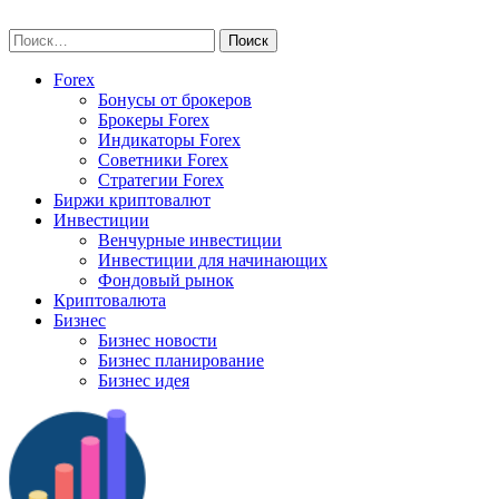
Skip
vse-investory.ru
to
Найти:
content
Forex
Бонусы от брокеров
Брокеры Forex
Индикаторы Forex
Советники Forex
Стратегии Forex
Биржи криптовалют
Инвестиции
Венчурные инвестиции
Инвестиции для начинающих
Фондовый рынок
Криптовалюта
Бизнес
Бизнес новости
Бизнес планирование
Бизнес идея