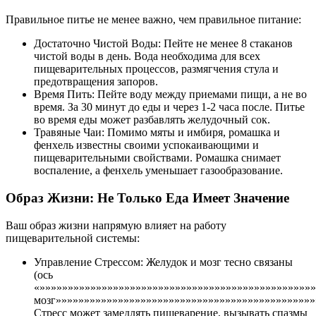
Правильное питье не менее важно, чем правильное питание:
Достаточно Чистой Воды: Пейте не менее 8 стаканов
чистой воды в день. Вода необходима для всех
пищеварительных процессов, размягчения стула и
предотвращения запоров.
Время Пить: Пейте воду между приемами пищи, а не во
время. За 30 минут до еды и через 1-2 часа после. Питье
во время еды может разбавлять желудочный сок.
Травяные Чаи: Помимо мяты и имбиря, ромашка и
фенхель известны своими успокаивающими и
пищеварительными свойствами. Ромашка снимает
воспаление, а фенхель уменьшает газообразование.
Образ Жизни: Не Только Еда Имеет Значение
Ваш образ жизни напрямую влияет на работу
пищеварительной системы:
Управление Стрессом: Желудок и мозг тесно связаны
(ось
«»»»»»»»»»»»»»»»»»»»»»»»»»»»»»»»»»»»»»»»»»»»»»»»»
мозг»»»»»»»»»»»»»»»»»»»»»»»»»»»»»»»»»»»»»»»»»»»»»»
Стресс может замедлять пищеварение, вызывать спазмы