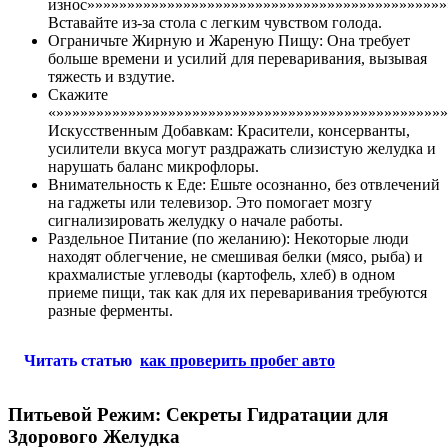
износ»»»»»»»»»»»»»»»»»»»»»»»»»»»»»»»»»»»»»»»»»»»»»
Вставайте из-за стола с легким чувством голода.
Ограничьте Жирную и Жареную Пищу: Она требует
больше времени и усилий для переваривания, вызывая
тяжесть и вздутие.
Скажите
«»»»»»»»»»»»»»»»»»»»»»»»»»»»»»»»»»»»»»»»»»»»»»»»»
Искусственным Добавкам: Красители, консерванты,
усилители вкуса могут раздражать слизистую желудка и
нарушать баланс микрофлоры.
Внимательность к Еде: Ешьте осознанно, без отвлечений
на гаджеты или телевизор. Это помогает мозгу
сигнализировать желудку о начале работы.
Раздельное Питание (по желанию): Некоторые люди
находят облегчение, не смешивая белки (мясо, рыба) и
крахмалистые углеводы (картофель, хлеб) в одном
приеме пищи, так как для их переваривания требуются
разные ферменты.
Читать статью
как проверить пробег авто
Питьевой Режим: Секреты Гидратации для
Здорового Желудка