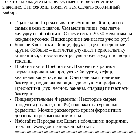
То, что вы кладете на тарелку, имеет первостепенное
значение. Эти секреты помогут вам сделать осознанный
выбор:
Тщательное Пережевывание: Это первый и один из
самых важных шагов. Чем мельче пища, тем легче
желудку ее обработать. Стремитесь к 20-30 жеваниям на
каждый кусочек. Пищеварение начинается уже во рту!
Больше Клетчатки: Овощи, фрукты, цельнозерновые
крупы, бобовые – клетчатка улучшает перистальтику
кишечника, способствует регулярному стулу и выводит
токсины.
Пробиотики и Пребиотики: Включите в рацион
ферментированные продукты: йогурты, кефир,
квашеная капуста, кимчи. Они содержат полезные
бактерии, поддерживающие здоровую микрофлору.
Пребиотики (лук, чеснок, бананы, спаржа) питают эти
бактерии.
Пищеварительные Ферменты: Некоторые сырые
продукты (ананас, папайя) содержат натуральные
ферменты. Можно рассмотреть прием ферментных
добавок по рекомендации врача.
Избегайте Переедания: Ешьте небольшими порциями,
но чаще. Желудок не должен работать
«»»»»»»»»»»»»»»»»»»»»»»»»»»»»»»»»»»»»»»»»»»»»»»»»»