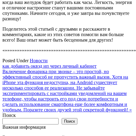
когда ваш желудок будет работать как часы. Легкость, энергия
и отличное настроение станут вашими постоянными
спутниками. Начните сегодня, и уже завтра вы почувствуете
разницу!
Поделитесь этой статьей с друзьями и расскажите в
комментариях, какие из этих советов помогли вам больше
всего! Ваш опыт может быть бесценным для других!
«»»»»»»»»»»»»»»»»»»»»»»»»»»»»»»»»»»»»»»»»»»»»»»»»»»»»»»
Posted Under
Новости
Навигация
как добавить оквэд ип через личный кабинет
Включение фонарика при звонке – это простой, но
по
эффективный способ не пропустить важный вызов. Хотя на
записям
iPhone эта функция недоступна, на Android существует
несколько способов ее реализации. Не забывайте
экспериментировать с настройками уведомлений на вашем
телефоне, чтобы настроить его под свои потребности и
сделать использование смартфона еще более комфортным и
удобным. Поразите своих друзей этой секретной функцией! «
Поиск
Поиск
Важная информация