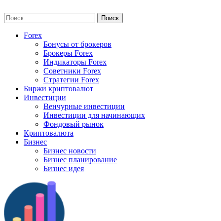
Skip
vse-investory.ru
to
Найти:
content
Forex
Бонусы от брокеров
Брокеры Forex
Индикаторы Forex
Советники Forex
Стратегии Forex
Биржи криптовалют
Инвестиции
Венчурные инвестиции
Инвестиции для начинающих
Фондовый рынок
Криптовалюта
Бизнес
Бизнес новости
Бизнес планирование
Бизнес идея