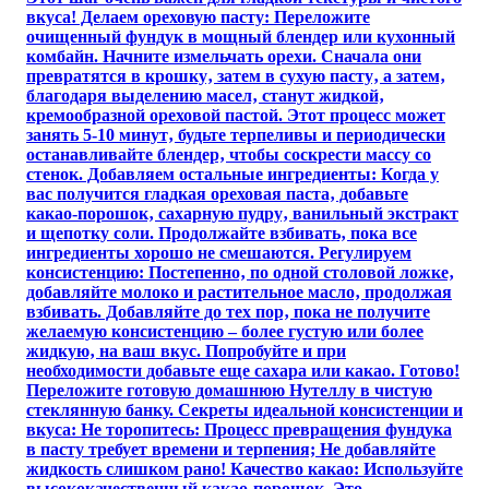
вкуса! Делаем ореховую пасту: Переложите
очищенный фундук в мощный блендер или кухонный
комбайн. Начните измельчать орехи. Сначала они
превратятся в крошку‚ затем в сухую пасту‚ а затем‚
благодаря выделению масел‚ станут жидкой‚
кремообразной ореховой пастой. Этот процесс может
занять 5-10 минут‚ будьте терпеливы и периодически
останавливайте блендер‚ чтобы соскрести массу со
стенок. Добавляем остальные ингредиенты: Когда у
вас получится гладкая ореховая паста‚ добавьте
какао-порошок‚ сахарную пудру‚ ванильный экстракт
и щепотку соли. Продолжайте взбивать‚ пока все
ингредиенты хорошо не смешаются. Регулируем
консистенцию: Постепенно‚ по одной столовой ложке‚
добавляйте молоко и растительное масло‚ продолжая
взбивать. Добавляйте до тех пор‚ пока не получите
желаемую консистенцию – более густую или более
жидкую‚ на ваш вкус. Попробуйте и при
необходимости добавьте еще сахара или какао. Готово!
Переложите готовую домашнюю Нутеллу в чистую
стеклянную банку. Секреты идеальной консистенции и
вкуса: Не торопитесь: Процесс превращения фундука
в пасту требует времени и терпения; Не добавляйте
жидкость слишком рано! Качество какао: Используйте
высококачественный какао-порошок. Это