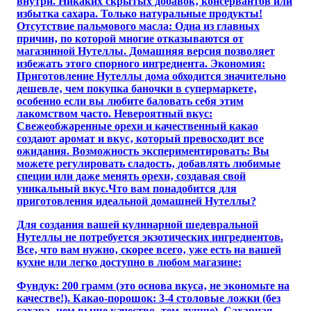
внутри. Никаких скрытых добавок‚ консервантов или
избытка сахара. Только натуральные продукты!
Отсутствие пальмового масла: Одна из главных
причин‚ по которой многие отказываются от
магазинной Нутеллы. Домашняя версия позволяет
избежать этого спорного ингредиента. Экономия:
Приготовление Нутеллы дома обходится значительно
дешевле‚ чем покупка баночки в супермаркете‚
особенно если вы любите баловать себя этим
лакомством часто. Невероятный вкус:
Свежеобжаренные орехи и качественный какао
создают аромат и вкус‚ который превосходит все
ожидания. Возможность экспериментировать: Вы
можете регулировать сладость‚ добавлять любимые
специи или даже менять орехи‚ создавая свой
уникальный вкус.Что вам понадобится для
приготовления идеальной домашней Нутеллы?
Для создания вашей кулинарной шедевральной
Нутеллы не потребуется экзотических ингредиентов.
Все‚ что вам нужно‚ скорее всего‚ уже есть на вашей
кухне или легко доступно в любом магазине:
Фундук: 200 грамм (это основа вкуса‚ не экономьте на
качестве!). Какао-порошок: 3-4 столовые ложки (без
сахара‚ чем выше качество‚ тем лучше). Сахарная