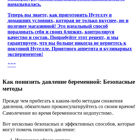
намазывалась.
Теперь вы знаете‚ как приготовить Нутеллу в
домашних условиях‚ которая не только вкуснее‚ но и
полезнее магазинной! Это идеальный способ
порадовать себя и своих близких‚ контролируя
качество и состав. Попробуйте этот рецепт‚ и мы
гарантируем‚ что вы больше никогда не вернетесь к
покупной Нутелле. Приятного аппетита и кулинарных
экспериментов!
"""
Как понизить давление беременной: Безопасные
методы
Прежде чем прибегать к каким-либо методам снижения
давления, обязательно проконсультируйтесь со своим врачом!
Самолечение во время беременности недопустимо․
Вот несколько безопасных и эффективных способов, которые
могут помочь понизить давление: