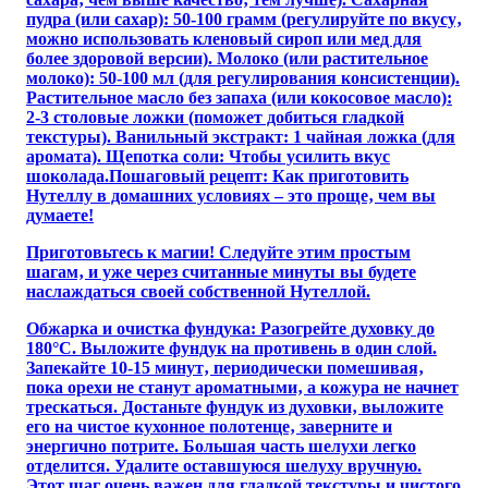
пудра (или сахар): 50-100 грамм (регулируйте по вкусу‚
можно использовать кленовый сироп или мед для
более здоровой версии). Молоко (или растительное
молоко): 50-100 мл (для регулирования консистенции).
Растительное масло без запаха (или кокосовое масло):
2-3 столовые ложки (поможет добиться гладкой
текстуры). Ванильный экстракт: 1 чайная ложка (для
аромата). Щепотка соли: Чтобы усилить вкус
шоколада.Пошаговый рецепт: Как приготовить
Нутеллу в домашних условиях – это проще‚ чем вы
думаете!
Приготовьтесь к магии! Следуйте этим простым
шагам‚ и уже через считанные минуты вы будете
наслаждаться своей собственной Нутеллой.
Обжарка и очистка фундука: Разогрейте духовку до
180°C. Выложите фундук на противень в один слой.
Запекайте 10-15 минут‚ периодически помешивая‚
пока орехи не станут ароматными‚ а кожура не начнет
трескаться. Достаньте фундук из духовки‚ выложите
его на чистое кухонное полотенце‚ заверните и
энергично потрите. Большая часть шелухи легко
отделится. Удалите оставшуюся шелуху вручную.
Этот шаг очень важен для гладкой текстуры и чистого