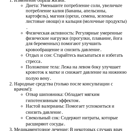
Изменение образа жизни:
Диета: Уменьшите потребление соли, увеличьте
потребление калия (бананы, апельсины,
картофель), магния (орехи, семена, зеленые
листовые овощи) и кальция (молочные продукты)
․
Физическая активность: Регулярные умеренные
физические нагрузки (прогулки, плавание, йога
для беременных) помогают улучшить
кровообращение и снизить давление․
Отдых и сон: Старайтесь высыпаться и избегать
стресса․
Положение тела: Лежа на левом боку улучшает
кровоток к матке и снижает давление на нижнюю
полую вену․
Народные средства (только после консультации с
врачом!):
Отвар шиповника: Обладает мягким
гипотензивным эффектом․
Настой валерианы: Помогает успокоиться и
снизить давление․
Свекольный сок: Содержит нитраты, которые
расширяют сосуды․
Медикаментозное лечение: В некоторых случаях врач