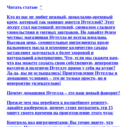
Читать статью
"
Кто из нас не любит нежный‚ шоколадно-ореховый
крем‚ который так маняще зовется Нутеллой? Этот
десерт стал настоящей легендой‚ символом сладкого
удовольствия и уютных завтраков. Но давайте будем
честны: магазинная Нутелла не всегда идеальна.
Высокая цена‚ сомнительные ингредиенты вроде
пальмового масла и огромное количество сахара
заставляют задуматься о более здоровой и
натуральной альтернативе. Что‚ если мы скажем вам‚
что вы можете создать свою собственную‚ невероятно
вкусную и полезную Нутеллу прямо у себя на кухне?
Да-да‚ вы не ослышались! Приготовление Нутеллы в
домашних условиях – это не только просто‚ но и
невероятно увлекательно!
Почему домашняя Нутелла – это ваш новый фаворит?
Прежде чем мы перейдем к волшебному рецепту‚
давайте разберемся‚ почему стоит потратить эти 15
минут своего времени на приготовление этого чуда:
Контроль над ингредиентами: Вы точно знаете‚ что