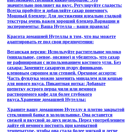
значительно повлияет на вкус. Регулируйте сладость:
Всегда пробуйте и добавляйте сахар понемногу.
Мощный блендер: Для достижения идеально гладкой
текстуры очень важен хороший блендер.Вариации и
эксперименты: Ваша Нутелла – ваши правила!
Красота домашней Нутеллы в том‚ что вы можете
адаптировать ее под свои предпочтения:
Веганская версия: Используйте растительное молоко
(миндальное‚ соевое‚ овсяное) и убедитесь‚ что сахар
не рафинирован с использованием костного угля. Без
сахара: Замените сахарную пудру финиками‚
кленовым сиропом или стевией. Ореховое ассорти:
Часть фундука можно заменить миндалем или кешью
для нового вкуса. Пикантная нотка: Добавьте
щепотку острого перца чили или немного
растворимого кофе для более глубокого
вкуса.Хранение домашней Нутеллы:
Храните вашу домашнюю Нутеллу в плотно закрытой
стеклянной банке в холодильнике. Она останется
свежей и вкусной до двух недель. Перед употреблением
дайте ей немного постоять при комнатной
температуре‚ чтобы она стала более мягкой и легче