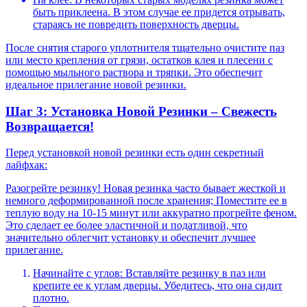
быть приклеена. В этом случае ее придется отрывать,
стараясь не повредить поверхность дверцы.
После снятия старого уплотнителя тщательно очистите паз
или место крепления от грязи, остатков клея и плесени с
помощью мыльного раствора и тряпки. Это обеспечит
идеальное прилегание новой резинки.
Шаг 3: Установка Новой Резинки – Свежесть
Возвращается!
Перед установкой новой резинки есть один секретный
лайфхак:
Разогрейте резинку! Новая резинка часто бывает жесткой и
немного деформированной после хранения; Поместите ее в
теплую воду на 10-15 минут или аккуратно прогрейте феном.
Это сделает ее более эластичной и податливой, что
значительно облегчит установку и обеспечит лучшее
прилегание.
Начинайте с углов: Вставляйте резинку в паз или
крепите ее к углам дверцы. Убедитесь, что она сидит
плотно.