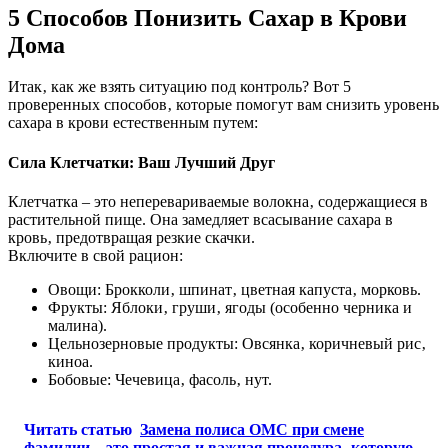
5 Способов Понизить Сахар в Крови
Дома
Итак‚ как же взять ситуацию под контроль? Вот 5
проверенных способов‚ которые помогут вам снизить уровень
сахара в крови естественным путем:
Сила Клетчатки: Ваш Лучший Друг
Клетчатка – это неперевариваемые волокна‚ содержащиеся в
растительной пище. Она замедляет всасывание сахара в
кровь‚ предотвращая резкие скачки.
Включите в свой рацион:
Овощи: Брокколи‚ шпинат‚ цветная капуста‚ морковь.
Фрукты: Яблоки‚ груши‚ ягоды (особенно черника и
малина).
Цельнозерновые продукты: Овсянка‚ коричневый рис‚
киноа.
Бобовые: Чечевица‚ фасоль‚ нут.
Читать статью
Замена полиса ОМС при смене
фамилии – это простая и важная процедура‚ которую