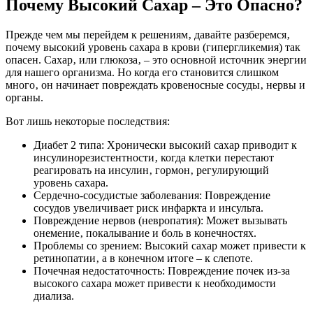
Почему Высокий Сахар – Это Опасно?
Прежде чем мы перейдем к решениям‚ давайте разберемся‚
почему высокий уровень сахара в крови (гипергликемия) так
опасен. Сахар‚ или глюкоза‚ – это основной источник энергии
для нашего организма. Но когда его становится слишком
много‚ он начинает повреждать кровеносные сосуды‚ нервы и
органы.
Вот лишь некоторые последствия:
Диабет 2 типа: Хронически высокий сахар приводит к
инсулинорезистентности‚ когда клетки перестают
реагировать на инсулин‚ гормон‚ регулирующий
уровень сахара.
Сердечно-сосудистые заболевания: Повреждение
сосудов увеличивает риск инфаркта и инсульта.
Повреждение нервов (невропатия): Может вызывать
онемение‚ покалывание и боль в конечностях.
Проблемы со зрением: Высокий сахар может привести к
ретинопатии‚ а в конечном итоге – к слепоте.
Почечная недостаточность: Повреждение почек из-за
высокого сахара может привести к необходимости
диализа.