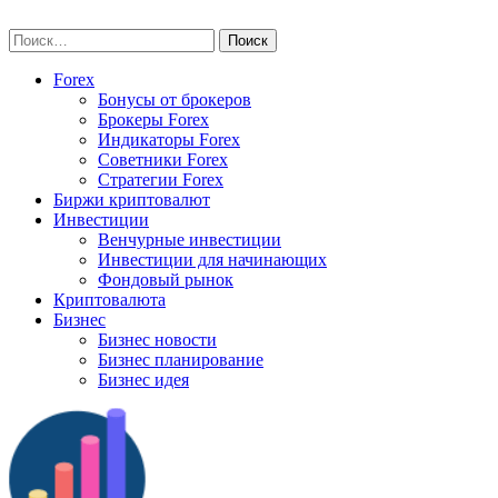
Skip
vse-investory.ru
to
Найти:
content
Forex
Бонусы от брокеров
Брокеры Forex
Индикаторы Forex
Советники Forex
Стратегии Forex
Биржи криптовалют
Инвестиции
Венчурные инвестиции
Инвестиции для начинающих
Фондовый рынок
Криптовалюта
Бизнес
Бизнес новости
Бизнес планирование
Бизнес идея