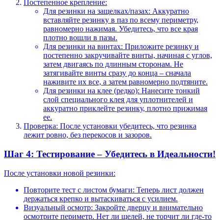
Постепенное крепление:
Для резинки на защелках/пазах: Аккуратно
вставляйте резинку в паз по всему периметру,
равномерно нажимая. Убедитесь, что все края
плотно вошли в пазы.
Для резинки на винтах: Приложите резинку и
постепенно закручивайте винты, начиная с углов,
затем двигаясь по длинным сторонам. Не
затягивайте винты сразу до конца – сначала
наживите их все, а затем равномерно подтяните.
Для резинки на клее (редко): Нанесите тонкий
слой специального клея для уплотнителей и
аккуратно приклейте резинку, плотно прижимая
ее.
Проверка: После установки убедитесь, что резинка
лежит ровно, без перекосов и зазоров.
Шаг 4: Тестирование – Убедитесь в Идеальности!
После установки новой резинки:
Повторите тест с листом бумаги: Теперь лист должен
держаться крепко и вытаскиваться с усилием.
Визуальный осмотр: Закройте дверцу и внимательно
осмотрите периметр. Нет ли щелей, не торчит ли где-то