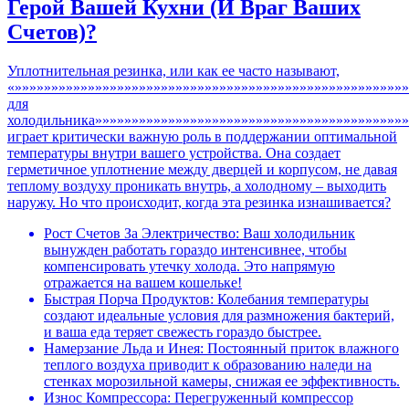
Герой Вашей Кухни (И Враг Ваших
Счетов)?
Уплотнительная резинка, или как ее часто называют,
«»»»»»»»»»»»»»»»»»»»»»»»»»»»»»»»»»»»»»»»»»»»»»»»»»»»»»»
для
холодильника»»»»»»»»»»»»»»»»»»»»»»»»»»»»»»»»»»»»»»»»»»»
играет критически важную роль в поддержании оптимальной
температуры внутри вашего устройства. Она создает
герметичное уплотнение между дверцей и корпусом, не давая
теплому воздуху проникать внутрь, а холодному – выходить
наружу. Но что происходит, когда эта резинка изнашивается?
Рост Счетов За Электричество: Ваш холодильник
вынужден работать гораздо интенсивнее, чтобы
компенсировать утечку холода. Это напрямую
отражается на вашем кошельке!
Быстрая Порча Продуктов: Колебания температуры
создают идеальные условия для размножения бактерий,
и ваша еда теряет свежесть гораздо быстрее.
Намерзание Льда и Инея: Постоянный приток влажного
теплого воздуха приводит к образованию наледи на
стенках морозильной камеры, снижая ее эффективность.
Износ Компрессора: Перегруженный компрессор