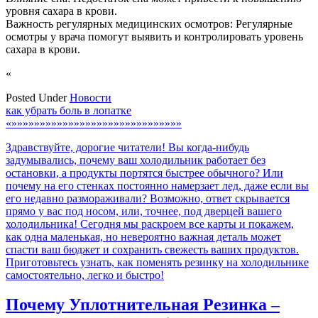
уровня сахара в крови.
Важность регулярных медицинских осмотров: Регулярные
осмотры у врача помогут выявить и контролировать уровень
сахара в крови.
«
Posted Under
Новости
Навигация
как убрать боль в лопатке
«»»»»»»»»»»»»»»»»»»»»»»»»»»»»»»
по
Здравствуйте, дорогие читатели! Вы когда-нибудь
записям
задумывались, почему ваш холодильник работает без
остановки, а продукты портятся быстрее обычного? Или
почему на его стенках постоянно намерзает лед, даже если вы
его недавно размораживали? Возможно, ответ скрывается
прямо у вас под носом, или, точнее, под дверцей вашего
холодильника! Сегодня мы раскроем все карты и покажем,
как одна маленькая, но невероятно важная деталь может
спасти ваш бюджет и сохранить свежесть ваших продуктов.
Приготовьтесь узнать, как поменять резинку на холодильнике
самостоятельно, легко и быстро!
Почему Уплотнительная Резинка –