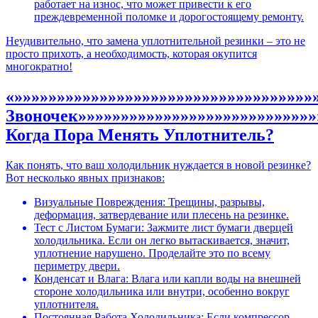
работает на износ, что может привести к его
преждевременной поломке и дорогостоящему ремонту.
Неудивительно, что замена уплотнительной резинки – это не
просто прихоть, а необходимость, которая окупится
многократно!
«»»»»»»»»»»»»»»»»»»»»»»»»»»»»»»»»»»
Звоночек»»»»»»»»»»»»»»»»»»»»»»»»»»»»
Когда Пора Менять Уплотнитель?
Как понять, что ваш холодильник нуждается в новой резинке?
Вот несколько явных признаков:
Визуальные Повреждения: Трещины, разрывы,
деформация, затвердевание или плесень на резинке.
Тест с Листом Бумаги: Зажмите лист бумаги дверцей
холодильника. Если он легко вытаскивается, значит,
уплотнение нарушено. Проделайте это по всему
периметру двери.
Конденсат и Влага: Влага или капли воды на внешней
стороне холодильника или внутри, особенно вокруг
уплотнителя.
Постоянная Работа Холодильника: Если компрессор