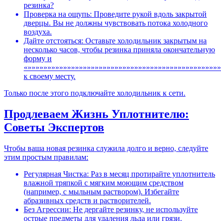
резинка?
Проверка на ощупь: Проведите рукой вдоль закрытой
дверцы. Вы не должны чувствовать потока холодного
воздуха.
Дайте отстояться: Оставьте холодильник закрытым на
несколько часов, чтобы резинка приняла окончательную
форму и
«»»»»»»»»»»»»»»»»»»»»»»»»»»»»»»»»»»»»»»»»»»»»»»»»
к своему месту.
Только после этого подключайте холодильник к сети.
Продлеваем Жизнь Уплотнителю:
Советы Экспертов
Чтобы ваша новая резинка служила долго и верно, следуйте
этим простым правилам:
Регулярная Чистка: Раз в месяц протирайте уплотнитель
влажной тряпкой с мягким моющим средством
(например, с мыльным раствором). Избегайте
абразивных средств и растворителей.
Без Агрессии: Не дергайте резинку, не используйте
острые предметы для удаления льда или грязи.