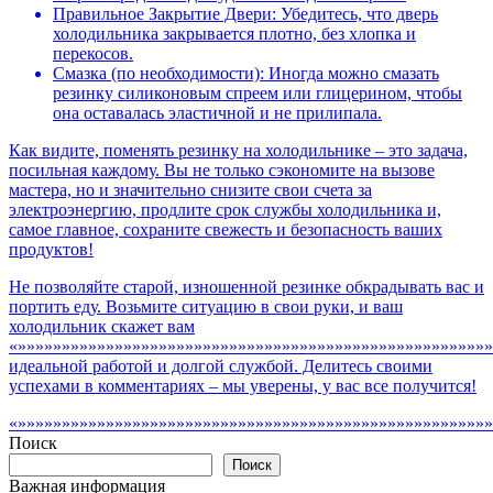
Правильное Закрытие Двери: Убедитесь, что дверь
холодильника закрывается плотно, без хлопка и
перекосов.
Смазка (по необходимости): Иногда можно смазать
резинку силиконовым спреем или глицерином, чтобы
она оставалась эластичной и не прилипала.
Как видите, поменять резинку на холодильнике – это задача,
посильная каждому. Вы не только сэкономите на вызове
мастера, но и значительно снизите свои счета за
электроэнергию, продлите срок службы холодильника и,
самое главное, сохраните свежесть и безопасность ваших
продуктов!
Не позволяйте старой, изношенной резинке обкрадывать вас и
портить еду. Возьмите ситуацию в свои руки, и ваш
холодильник скажет вам
«»»»»»»»»»»»»»»»»»»»»»»»»»»»»»»»»»»»»»»»»»»»»»»»»»»»»»»
идеальной работой и долгой службой. Делитесь своими
успехами в комментариях – мы уверены, у вас все получится!
«»»»»»»»»»»»»»»»»»»»»»»»»»»»»»»»»»»»»»»»»»»»»»»»»»»»»»»
Поиск
Поиск
Важная информация