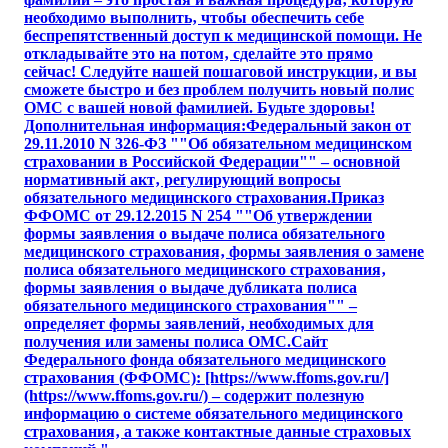
необходимо выполнить‚ чтобы обеспечить себе
беспрепятственный доступ к медицинской помощи. Не
откладывайте это на потом‚ сделайте это прямо
сейчас! Следуйте нашей пошаговой инструкции‚ и вы
сможете быстро и без проблем получить новый полис
ОМС с вашей новой фамилией. Будьте здоровы!
Дополнительная информация:Федеральный закон от
29.11.2010 N 326-ФЗ ""Об обязательном медицинском
страховании в Российской Федерации"" – основной
нормативный акт‚ регулирующий вопросы
обязательного медицинского страхования.Приказ
ФФОМС от 29.12.2015 N 254 ""Об утверждении
формы заявления о выдаче полиса обязательного
медицинского страхования‚ формы заявления о замене
полиса обязательного медицинского страхования‚
формы заявления о выдаче дубликата полиса
обязательного медицинского страхования"" –
определяет формы заявлений‚ необходимых для
получения или замены полиса ОМС.Сайт
Федерального фонда обязательного медицинского
страхования (ФФОМС): [https://www.ffoms.gov.ru/]
(https://www.ffoms.gov.ru/) – содержит полезную
информацию о системе обязательного медицинского
страхования‚ а также контактные данные страховых