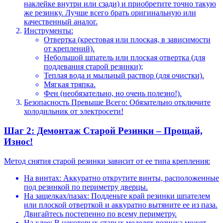
наклейке внутри или сзади) и приобретите точно такую
же резинку. Лучше всего брать оригинальную или
качественный аналог.
Инструменты:
Отвертка (крестовая или плоская, в зависимости
от креплений).
Небольшой шпатель или плоская отвертка (для
поддевания старой резинки);
Теплая вода и мыльный раствор (для очистки).
Мягкая тряпка.
Фен (необязательно, но очень полезно!).
Безопасность Превыше Всего: Обязательно отключите
холодильник от электросети!
Шаг 2: Демонтаж Старой Резинки – Прощай,
Износ!
Метод снятия старой резинки зависит от ее типа крепления:
На винтах: Аккуратно открутите винты, расположенные
под резинкой по периметру дверцы.
На защелках/пазах: Подденьте край резинки шпателем
или плоской отверткой и аккуратно вытяните ее из паза.
Двигайтесь постепенно по всему периметру.
На клее: В некоторых старых моделях резинка может