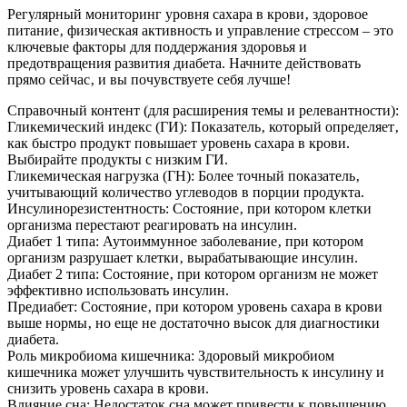
Регулярный мониторинг уровня сахара в крови‚ здоровое
питание‚ физическая активность и управление стрессом – это
ключевые факторы для поддержания здоровья и
предотвращения развития диабета. Начните действовать
прямо сейчас‚ и вы почувствуете себя лучше!
Справочный контент (для расширения темы и релевантности):
Гликемический индекс (ГИ): Показатель‚ который определяет‚
как быстро продукт повышает уровень сахара в крови.
Выбирайте продукты с низким ГИ.
Гликемическая нагрузка (ГН): Более точный показатель‚
учитывающий количество углеводов в порции продукта.
Инсулинорезистентность: Состояние‚ при котором клетки
организма перестают реагировать на инсулин.
Диабет 1 типа: Аутоиммунное заболевание‚ при котором
организм разрушает клетки‚ вырабатывающие инсулин.
Диабет 2 типа: Состояние‚ при котором организм не может
эффективно использовать инсулин.
Предиабет: Состояние‚ при котором уровень сахара в крови
выше нормы‚ но еще не достаточно высок для диагностики
диабета.
Роль микробиома кишечника: Здоровый микробиом
кишечника может улучшить чувствительность к инсулину и
снизить уровень сахара в крови.
Влияние сна: Недостаток сна может привести к повышению