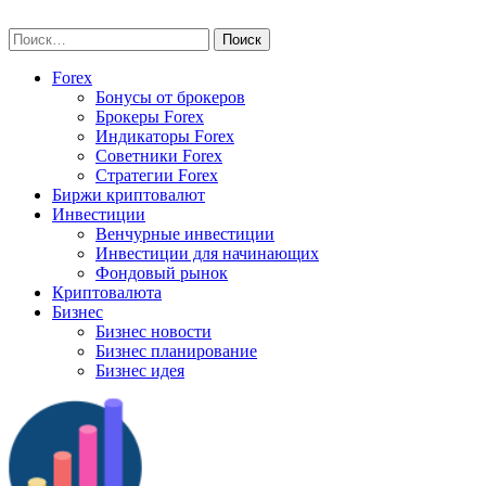
Skip
vse-investory.ru
to
Найти:
content
Forex
Бонусы от брокеров
Брокеры Forex
Индикаторы Forex
Советники Forex
Стратегии Forex
Биржи криптовалют
Инвестиции
Венчурные инвестиции
Инвестиции для начинающих
Фондовый рынок
Криптовалюта
Бизнес
Бизнес новости
Бизнес планирование
Бизнес идея