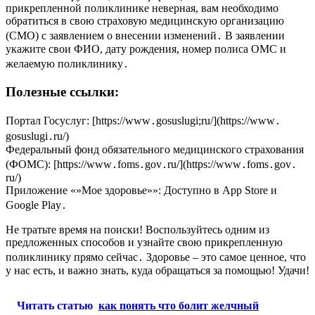
прикрепленной поликлинике неверная, вам необходимо
обратиться в свою страховую медицинскую организацию
(СМО) с заявлением о внесении изменений․ В заявлении
укажите свои ФИО, дату рождения, номер полиса ОМС и
желаемую поликлинику․
Полезные ссылки:
Портал Госуслуг: [https://www․gosuslugi;ru/](https://www․
gosuslugi․ru/)
Федеральный фонд обязательного медицинского страхования
(ФОМС): [https://www․foms․gov․ru/](https://www․foms․gov․
ru/)
Приложение «»Мое здоровье»»: Доступно в App Store и
Google Play․
Не тратьте время на поиски! Воспользуйтесь одним из
предложенных способов и узнайте свою прикрепленную
поликлинику прямо сейчас․ Здоровье – это самое ценное, что
у нас есть, и важно знать, куда обращаться за помощью! Удачи!
Читать статью
как понять что болит желчный