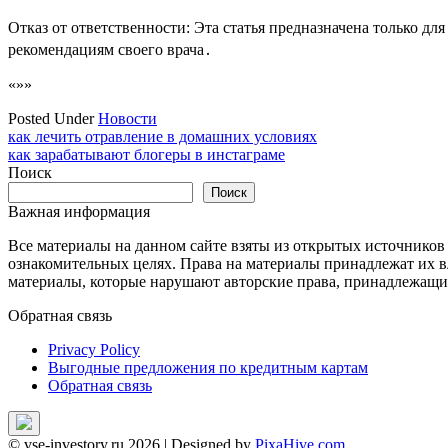
Отказ от ответственности: Эта статья предназначена только 
рекомендациям своего врача․
«»»
Posted Under
Новости
Навигация
как лечить отравление в домашних условиях
как зарабатывают блогеры в инстаграме
по
Поиск
записям
Поиск
Важная информация
Все материалы на данном сайте взяты из открытых источников
ознакомительных целях. Права на материалы принадлежат их в
материалы, которые нарушают авторские права, принадлежащие
Обратная связь
Privacy Policy
Выгодные предложения по кредитным картам
Обратная связь
© vse-investory.ru 2026
|
Designed by
PixaHive.com
.