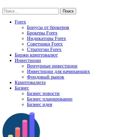
Skip
vse-investory.ru
to
Найти:
content
Forex
Бонусы от брокеров
Брокеры Forex
Индикаторы Forex
Советники Forex
Стратегии Forex
Биржи криптовалют
Инвестиции
Венчурные инвестиции
Инвестиции для начинающих
Фондовый рынок
Криптовалюта
Бизнес
Бизнес новости
Бизнес планирование
Бизнес идея