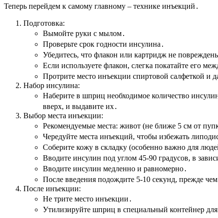
Теперь перейдем к самому главному – технике инъекций․
Подготовка:
Вымойте руки с мылом․
Проверьте срок годности инсулина․
Убедитесь, что флакон или картридж не поврежден
Если используете флакон, слегка покатайте его ме
Протрите место инъекции спиртовой салфеткой и д
Набор инсулина:
Наберите в шприц необходимое количество инсулина
вверх, и выдавите их․
Выбор места инъекции:
Рекомендуемые места: живот (не ближе 5 см от пупк
Чередуйте места инъекций, чтобы избежать липод
Соберите кожу в складку (особенно важно для люде
Вводите инсулин под углом 45-90 градусов, в зав
Вводите инсулин медленно и равномерно․
После введения подождите 5-10 секунд, прежде чем
После инъекции:
Не трите место инъекции․
Утилизируйте шприц в специальный контейнер для