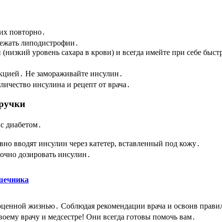
 их повторно․
бежать липодистрофии․
низкий уровень сахара в крови) и всегда имейте при себе быст
укцией․ Не замораживайте инсулин․
личество инсулина и рецепт от врача․
 ручки
с диабетом․
но вводят инсулин через катетер, вставленный под кожу․
точно дозировать инсулин․
шечника
ноценной жизнью․ Соблюдая рекомендации врача и освоив прави
воему врачу и медсестре! Они всегда готовы помочь вам․