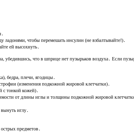
ы․
жду ладонями, чтобы перемешать инсулин (не взбалтывайте!)․
айте ей высохнуть․
, убедившись, что в шприце нет пузырьков воздуха․ Если пузыр
а), бедра, плечи, ягодицы․
истрофии (изменения подкожной жировой клетчатки)․
й с тонкой кожей)․
исимости от длины иглы и толщины подкожной жировой клетчатки
 вынуть иглу․
 острых предметов․