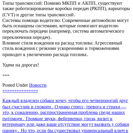
Типы трансмиссий: Помимо МКПП и АКПП, существуют
также роботизированные коробки передач (РКПП), вариаторы
(CVT) и другие типы трансмиссий․
Системы помощи водителю: Современные автомобили могут
быть оснащены системами, которые помогают водителю
переключать передачи (например, система автоматического
переключения передач)․
Влияние стиля вождения на расход топлива: Агрессивный
стиль вождения с резкими ускорениями и торможениями
приводит к увеличению расхода топлива․
Удачи на дорогах!
«»»
Posted Under
Новости
Навигация
«»»»»»»»»»»»»»»
по
Каждый владелец собаки хочет, чтобы его четвероногий друг
записям
был счастлив и спокоен․ Однако стресс, тревога и страхи —
это, к сожалению, распространенная проблема среди наших
питомцев․ Громкие звуки, фейерверки, гроза, визит к
ветеринару или даже ваше отсутствие могут вызвать у собаки
панику․ Но что, если бы существовал универсальный ключ к