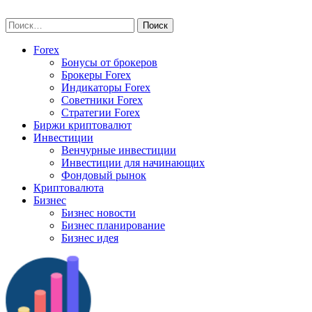
Skip
vse-investory.ru
to
Найти:
content
Forex
Бонусы от брокеров
Брокеры Forex
Индикаторы Forex
Советники Forex
Стратегии Forex
Биржи криптовалют
Инвестиции
Венчурные инвестиции
Инвестиции для начинающих
Фондовый рынок
Криптовалюта
Бизнес
Бизнес новости
Бизнес планирование
Бизнес идея