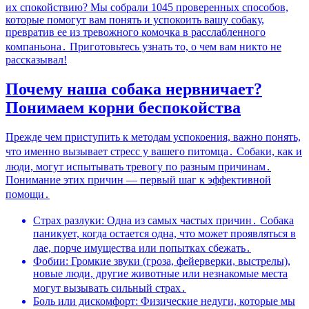
их спокойствию? Мы собрали 1045 проверенных способов,
которые помогут вам понять и успокоить вашу собаку,
превратив ее из тревожного комочка в расслабленного
компаньона․ Приготовьтесь узнать то, о чем вам никто не
рассказывал!
Почему наша собака нервничает?
Понимаем корни беспокойства
Прежде чем приступить к методам успокоения, важно понять,
что именно вызывает стресс у вашего питомца․ Собаки, как и
люди, могут испытывать тревогу по разным причинам․
Понимание этих причин — первый шаг к эффективной
помощи․
Страх разлуки: Одна из самых частых причин․ Собака
паникует, когда остается одна, что может проявляться в
лае, порче имущества или попытках сбежать․
Фобии: Громкие звуки (гроза, фейерверки, выстрелы),
новые люди, другие животные или незнакомые места
могут вызывать сильный страх․
Боль или дискомфорт: Физические недуги, которые мы