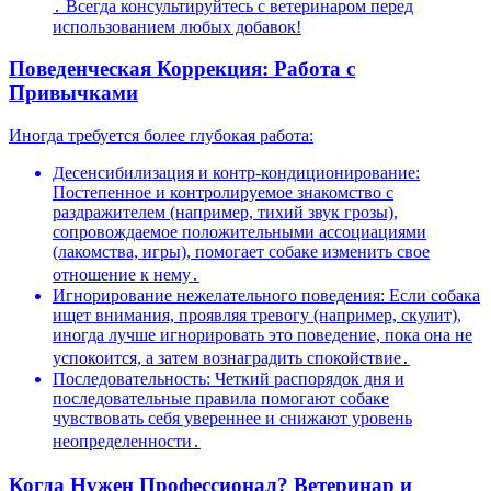
․ Всегда консультируйтесь с ветеринаром перед
использованием любых добавок!
Поведенческая Коррекция: Работа с
Привычками
Иногда требуется более глубокая работа:
Десенсибилизация и контр-кондиционирование:
Постепенное и контролируемое знакомство с
раздражителем (например, тихий звук грозы),
сопровождаемое положительными ассоциациями
(лакомства, игры), помогает собаке изменить свое
отношение к нему․
Игнорирование нежелательного поведения: Если собака
ищет внимания, проявляя тревогу (например, скулит),
иногда лучше игнорировать это поведение, пока она не
успокоится, а затем вознаградить спокойствие․
Последовательность: Четкий распорядок дня и
последовательные правила помогают собаке
чувствовать себя увереннее и снижают уровень
неопределенности․
Когда Нужен Профессионал? Ветеринар и