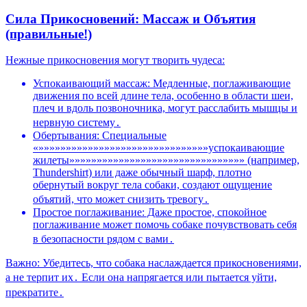
Сила Прикосновений: Массаж и Объятия
(правильные!)
Нежные прикосновения могут творить чудеса:
Успокаивающий массаж: Медленные, поглаживающие
движения по всей длине тела, особенно в области шеи,
плеч и вдоль позвоночника, могут расслабить мышцы и
нервную систему․
Обертывания: Специальные
«»»»»»»»»»»»»»»»»»»»»»»»»»»»»»»»успокаивающие
жилеты»»»»»»»»»»»»»»»»»»»»»»»»»»»»»»»» (например,
Thundershirt) или даже обычный шарф, плотно
обернутый вокруг тела собаки, создают ощущение
объятий, что может снизить тревогу․
Простое поглаживание: Даже простое, спокойное
поглаживание может помочь собаке почувствовать себя
в безопасности рядом с вами․
Важно: Убедитесь, что собака наслаждается прикосновениями,
а не терпит их․ Если она напрягается или пытается уйти,
прекратите․