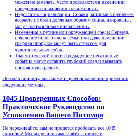
можем не замечать, часто проявляются в изменении
поведения и повышении тревожности․
Недостаток социализации: Собаки, которые в щенячьем
возрасте не были должным образом социализированы,
могут бояться новых впечатлений․
Изменения в рутине или окружающей среде: Переезд,
появление нового члена семьи или даже изменение
графика прогулок могут быть стрессом для
чувствительных собак․
Травматический опыт: Предыдущие негативные
события могут оставить глубокий след и вызывать
постоянную тревогу․
Осознав причину, вы сможете целенаправленно применять
следующие методы․
1045 Проверенных Способов:
Практическое Руководство по
Успокоению Вашего Питомца
Не переживайте, вам не придется пробовать все 1045
способов! Мы выделили самые эффективные и