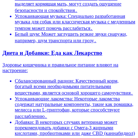
выделяет кормящая мать, могут создать ощущение
безопасности и спокойствия․
Успокаивающая музыка: Специально разработанная
музыка для собак или классическая музыка с медленным
темпом может помочь расслабиться․
Белый шум: Может заглушить резкие звуки снаружи,
например, шум транспорта или грозу․
Диета и Добавки: Еда как Лекарство
Здоровье кишечника и правильное питание влияют на
настроение:
Сбалансированный рацион: Качественный корм,
богатый всеми необходимыми питательными
веществами, является основой хорошего самочувствия․
Успокаивающие лакомства: Некоторые лакомства
содержат натуральные компоненты, такие как ромашка,
мелисса или L-триптофан, которые способствуют
расслаблению․
Добавки: В некоторых случаях ветеринар может
порекомендовать добавки с Омега-3 жирными
кислотами, пробиотиками или даже CBD (каннабидиол)