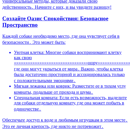
универсальные методы, которые доказали свою
действенность․ Начните с них, и вы увидите разницу!
Создайте Оазис Спокойствия: Безопасное
Пространство
Каждой собаке необходимо место, где она чувствует себя в
безопасности․ Это может быть:
Уютная клетка: Многие собаки воспринимают клетку
как свою
«»»»»»»»»»»»»»»»»»»»»»»»»»»»»»»»нору»»»»»»»»»»»»»»
где они могут укрыться от мира․ Важно, чтобы клетка
была достаточно просторной и ассоциировалась только
с положительными эмоциями․
Мягкая лежанка или коврик: Разместите ее в тихом углу
комнаты, подальше от прохода и шума․
Специальная комната: Если есть возможность, выделите
для собаки отдельную комнату, где она может побыть в
одиночестве․
Обеспечьте доступ к воде и любимым игрушкам в этом месте․
Это ее личная крепость, где никто не потревожит․