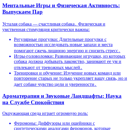
Ментальные Игры и Физическая Активность:
Выпускаем Пар
Усталая собака — счастливая собака․ Физическая и
умственная стимуляция критически важны:
Регулярные прогулки: Длительные прогулки с
возможностью исследовать новые запахи и места
помогают сжечь лишнюю энергию и снизить стресс․
Игры-головоломки: Развивающие игрушки, из которых
собака должна добывать лакомство, занимают ее ум и
отвлекают от тревожных мыслей․
Тренировки и обучение: Изучение новых команд или
повторение старых не только укрепляет вашу связь, но и
дает собаке чувство цели и уверенности․
Ароматерапия и Звуковые Ландшафты: Наука
на Службе Спокойствия
Окружающая среда играет огромную роль:
Феромоны: Диффузоры или ошейники с
синтетическими аналогами феромонов, которые