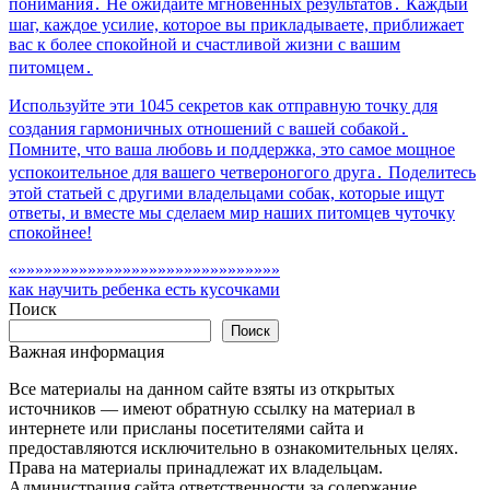
понимания․ Не ожидайте мгновенных результатов․ Каждый
шаг, каждое усилие, которое вы прикладываете, приближает
вас к более спокойной и счастливой жизни с вашим
питомцем․
Используйте эти 1045 секретов как отправную точку для
создания гармоничных отношений с вашей собакой․
Помните, что ваша любовь и поддержка, это самое мощное
успокоительное для вашего четвероногого друга․ Поделитесь
этой статьей с другими владельцами собак, которые ищут
ответы, и вместе мы сделаем мир наших питомцев чуточку
спокойнее!
«»»»»»»»»»»»»»»»»»»»»»»»»»»»»»»
как научить ребенка есть кусочками
Поиск
Поиск
Важная информация
Все материалы на данном сайте взяты из открытых
источников — имеют обратную ссылку на материал в
интернете или присланы посетителями сайта и
предоставляются исключительно в ознакомительных целях.
Права на материалы принадлежат их владельцам.
Администрация сайта ответственности за содержание