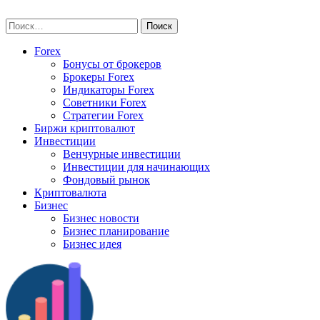
Skip
vse-investory.ru
to
Найти:
content
Forex
Бонусы от брокеров
Брокеры Forex
Индикаторы Forex
Советники Forex
Стратегии Forex
Биржи криптовалют
Инвестиции
Венчурные инвестиции
Инвестиции для начинающих
Фондовый рынок
Криптовалюта
Бизнес
Бизнес новости
Бизнес планирование
Бизнес идея