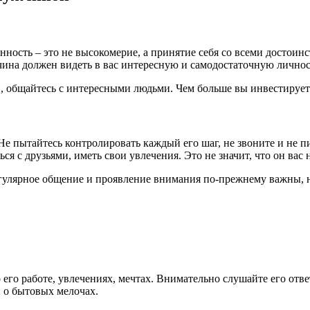
ность – это не высокомерие, а принятие себя со всеми достоинс
чина должен видеть в вас интересную и самодостаточную лично
и, общайтесь с интересными людьми. Чем больше вы инвестируете
Не пытайтесь контролировать каждый его шаг, не звоните и не 
я с друзьями, иметь свои увлечения. Это не значит, что он вас н
егулярное общение и проявление внимания по-прежнему важны, 
его работе, увлечениях, мечтах. Внимательно слушайте его отв
и о бытовых мелочах.