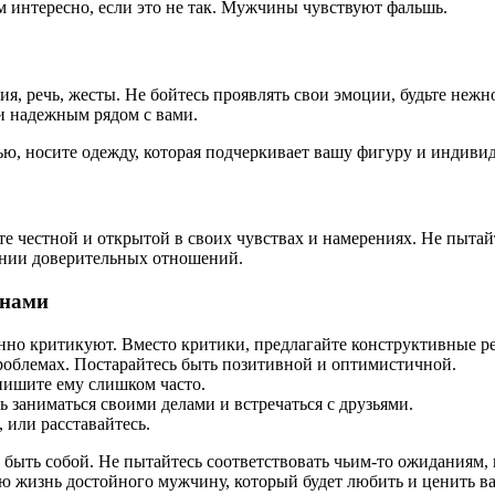
ам интересно, если это не так. Мужчины чувствуют фальшь.
ия, речь, жесты. Не бойтесь проявлять свои эмоции, будьте неж
 и надежным рядом с вами.
тью, носите одежду, которая подчеркивает вашу фигуру и индиви
 честной и открытой в своих чувствах и намерениях. Не пытайт
ении доверительных отношений.
инами
нно критикуют. Вместо критики, предлагайте конструктивные р
облемах. Постарайтесь быть позитивной и оптимистичной.
 пишите ему слишком часто.
 заниматься своими делами и встречаться с друзьями.
 или расставайтесь.
ыть собой. Не пытайтесь соответствовать чьим-то ожиданиям, 
ою жизнь достойного мужчину, который будет любить и ценить вас