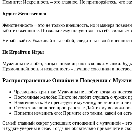
Помните: Искренность – это главное. Не притворяйтесь, что в
Будьте Женственной
Женственность – это не только внешность, но и манера поведен
заботе о женщине. Позвольте ему почувствовать себя сильным
Не забывайте: Ухаживайте за собой, следите за своей внешнос
Не Играйте в Игры
Мужчины не любят, когда с ними играют в кошки-мышки. Будьте
Прямолинейность и искренность – лучшие союзники в постро
Распространенные Ошибки в Поведении с Мужч
Чрезмерная критика: Мужчины не любят, когда их постоя
Постоянные жалобы: Никто не любит слушать о чужих пр
Навязчивость: Не преследуйте мужчину, не звоните и не
Отсутствие личного пространства: Дайте ему возможность
Попытки изменить его: Примите его таким, какой он есть,
Самый главный секрет успешных отношений с мужчиной – это б
и будьте уверены в себе. Тогда вы обязательно привлечете в св