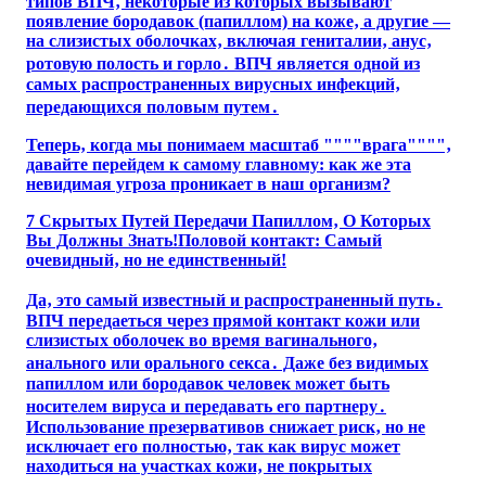
типов ВПЧ‚ некоторые из которых вызывают
появление бородавок (папиллом) на коже‚ а другие —
на слизистых оболочках‚ включая гениталии‚ анус‚
ротовую полость и горло․ ВПЧ является одной из
самых распространенных вирусных инфекций‚
передающихся половым путем․
Теперь‚ когда мы понимаем масштаб """"врага""""‚
давайте перейдем к самому главному: как же эта
невидимая угроза проникает в наш организм?
7 Скрытых Путей Передачи Папиллом‚ О Которых
Вы Должны Знать!Половой контакт: Самый
очевидный‚ но не единственный!
Да‚ это самый известный и распространенный путь․
ВПЧ передаеться через прямой контакт кожи или
слизистых оболочек во время вагинального‚
анального или орального секса․ Даже без видимых
папиллом или бородавок человек может быть
носителем вируса и передавать его партнеру․
Использование презервативов снижает риск‚ но не
исключает его полностью‚ так как вирус может
находиться на участках кожи‚ не покрытых