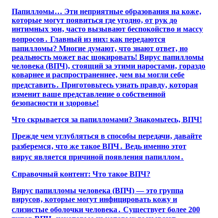
Папилломы… Эти неприятные образования на коже‚
которые могут появиться где угодно‚ от рук до
интимных зон‚ часто вызывают беспокойство и массу
вопросов․ Главный из них: как передаются
папилломы? Многие думают‚ что знают ответ‚ но
реальность может вас шокировать! Вирус папилломы
человека (ВПЧ)‚ стоящий за этими наростами‚ гораздо
коварнее и распространеннее‚ чем вы могли себе
представить․ Приготовьтесь узнать правду‚ которая
изменит ваше представление о собственной
безопасности и здоровье!
Что скрывается за папилломами? Знакомьтесь‚ ВПЧ!
Прежде чем углубляться в способы передачи‚ давайте
разберемся‚ что же такое ВПЧ․ Ведь именно этот
вирус является причиной появления папиллом․
Справочный контент: Что такое ВПЧ?
Вирус папилломы человека (ВПЧ) — это группа
вирусов‚ которые могут инфицировать кожу и
слизистые оболочки человека․ Существует более 200