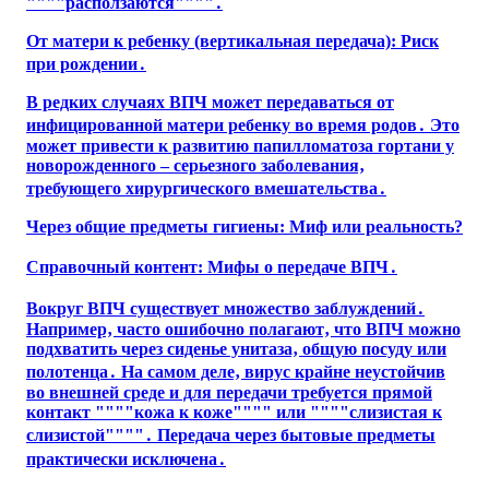
""""расползаются""""․
От матери к ребенку (вертикальная передача): Риск
при рождении․
В редких случаях ВПЧ может передаваться от
инфицированной матери ребенку во время родов․ Это
может привести к развитию папилломатоза гортани у
новорожденного – серьезного заболевания‚
требующего хирургического вмешательства․
Через общие предметы гигиены: Миф или реальность?
Справочный контент: Мифы о передаче ВПЧ․
Вокруг ВПЧ существует множество заблуждений․
Например‚ часто ошибочно полагают‚ что ВПЧ можно
подхватить через сиденье унитаза‚ общую посуду или
полотенца․ На самом деле‚ вирус крайне неустойчив
во внешней среде и для передачи требуется прямой
контакт """"кожа к коже"""" или """"слизистая к
слизистой""""․ Передача через бытовые предметы
практически исключена․