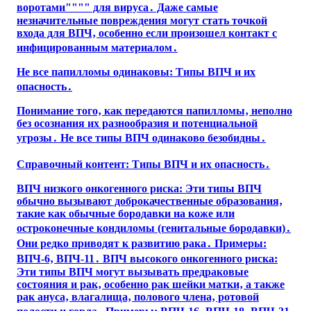
воротами"""" для вируса․ Даже самые
незначительные повреждения могут стать точкой
входа для ВПЧ‚ особенно если произошел контакт с
инфицированным материалом․
Не все папилломы одинаковы: Типы ВПЧ и их
опасность․
Понимание того‚ как передаются папилломы‚ неполно
без осознания их разнообразия и потенциальной
угрозы․ Не все типы ВПЧ одинаково безобидны․
Справочный контент: Типы ВПЧ и их опасность․
ВПЧ низкого онкогенного риска: Эти типы ВПЧ
обычно вызывают доброкачественные образования‚
такие как обычные бородавки на коже или
остроконечные кондиломы (генитальные бородавки)․
Они редко приводят к развитию рака․ Примеры:
ВПЧ-6‚ ВПЧ-11․ ВПЧ высокого онкогенного риска:
Эти типы ВПЧ могут вызывать предраковые
состояния и рак‚ особенно рак шейки матки‚ а также
рак ануса‚ влагалища‚ полового члена‚ ротовой