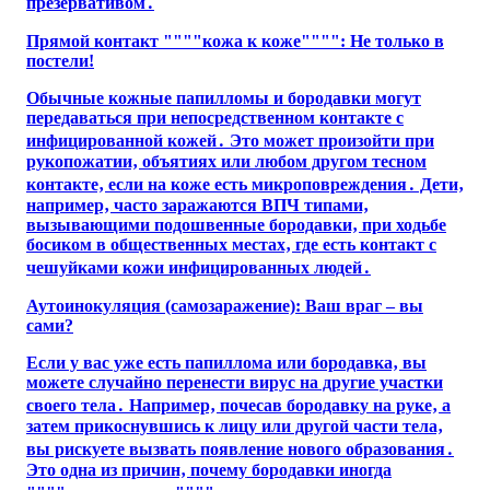
презервативом․
Прямой контакт """"кожа к коже"""": Не только в
постели!
Обычные кожные папилломы и бородавки могут
передаваться при непосредственном контакте с
инфицированной кожей․ Это может произойти при
рукопожатии‚ объятиях или любом другом тесном
контакте‚ если на коже есть микроповреждения․ Дети‚
например‚ часто заражаются ВПЧ типами‚
вызывающими подошвенные бородавки‚ при ходьбе
босиком в общественных местах‚ где есть контакт с
чешуйками кожи инфицированных людей․
Аутоинокуляция (самозаражение): Ваш враг – вы
сами?
Если у вас уже есть папиллома или бородавка‚ вы
можете случайно перенести вирус на другие участки
своего тела․ Например‚ почесав бородавку на руке‚ а
затем прикоснувшись к лицу или другой части тела‚
вы рискуете вызвать появление нового образования․
Это одна из причин‚ почему бородавки иногда