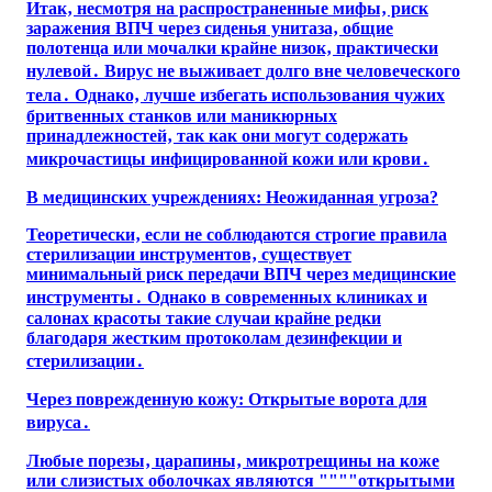
Итак‚ несмотря на распространенные мифы‚ риск
заражения ВПЧ через сиденья унитаза‚ общие
полотенца или мочалки крайне низок‚ практически
нулевой․ Вирус не выживает долго вне человеческого
тела․ Однако‚ лучше избегать использования чужих
бритвенных станков или маникюрных
принадлежностей‚ так как они могут содержать
микрочастицы инфицированной кожи или крови․
В медицинских учреждениях: Неожиданная угроза?
Теоретически‚ если не соблюдаются строгие правила
стерилизации инструментов‚ существует
минимальный риск передачи ВПЧ через медицинские
инструменты․ Однако в современных клиниках и
салонах красоты такие случаи крайне редки
благодаря жестким протоколам дезинфекции и
стерилизации․
Через поврежденную кожу: Открытые ворота для
вируса․
Любые порезы‚ царапины‚ микротрещины на коже
или слизистых оболочках являются """"открытыми