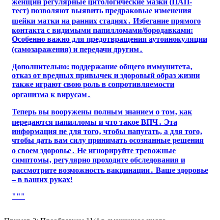
женщин регулярные цитологические мазки (ПАП-
тест) позволяют выявить предраковые изменения
шейки матки на ранних стадиях․ Избегание прямого
контакта с видимыми папилломами/бородавками:
Особенно важно для предотвращения аутоинокуляции
(самозаражения) и передачи другим․
Дополнительно: поддержание общего иммунитета‚
отказ от вредных привычек и здоровый образ жизни
также играют свою роль в сопротивляемости
организма к вирусам․
Теперь вы вооружены полным знанием о том‚ как
передаются папилломы и что такое ВПЧ․ Эта
информация не для того‚ чтобы напугать‚ а для того‚
чтобы дать вам силу принимать осознанные решения
о своем здоровье․ Не игнорируйте тревожные
симптомы‚ регулярно проходите обследования и
рассмотрите возможность вакцинации․ Ваше здоровье
– в ваших руках!
"""