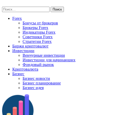
Skip
vse-investory.ru
to
Найти:
content
Forex
Бонусы от брокеров
Брокеры Forex
Индикаторы Forex
Советники Forex
Стратегии Forex
Биржи криптовалют
Инвестиции
Венчурные инвестиции
Инвестиции для начинающих
Фондовый рынок
Криптовалюта
Бизнес
Бизнес новости
Бизнес планирование
Бизнес идея