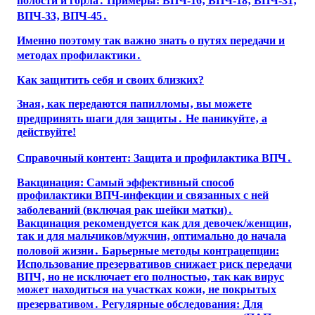
полости и горла․ Примеры: ВПЧ-16‚ ВПЧ-18‚ ВПЧ-31‚
ВПЧ-33‚ ВПЧ-45․
Именно поэтому так важно знать о путях передачи и
методах профилактики․
Как защитить себя и своих близких?
Зная‚ как передаются папилломы‚ вы можете
предпринять шаги для защиты․ Не паникуйте‚ а
действуйте!
Справочный контент: Защита и профилактика ВПЧ․
Вакцинация: Самый эффективный способ
профилактики ВПЧ-инфекции и связанных с ней
заболеваний (включая рак шейки матки)․
Вакцинация рекомендуется как для девочек/женщин‚
так и для мальчиков/мужчин‚ оптимально до начала
половой жизни․ Барьерные методы контрацепции:
Использование презервативов снижает риск передачи
ВПЧ‚ но не исключает его полностью‚ так как вирус
может находиться на участках кожи‚ не покрытых
презервативом․ Регулярные обследования: Для