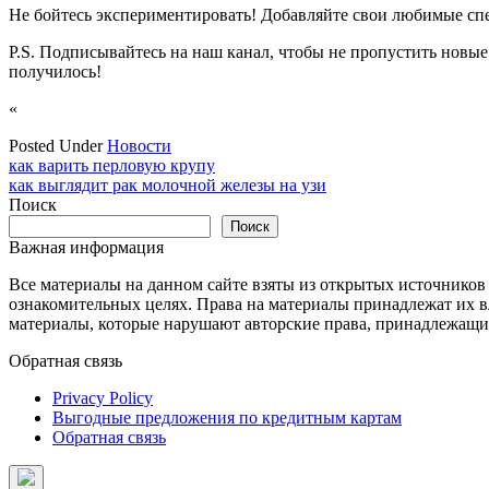
Не бойтесь экспериментировать! Добавляйте свои любимые спе
P.S. Подписывайтесь на наш канал, чтобы не пропустить новые 
получилось!
«
Posted Under
Новости
Навигация
как варить перловую крупу
как выглядит рак молочной железы на узи
по
Поиск
записям
Поиск
Важная информация
Все материалы на данном сайте взяты из открытых источников
ознакомительных целях. Права на материалы принадлежат их в
материалы, которые нарушают авторские права, принадлежащие
Обратная связь
Privacy Policy
Выгодные предложения по кредитным картам
Обратная связь