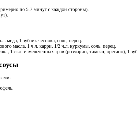
примерно по 5-7 минут с каждой стороны).
ут).
и
л. меда, 1 зубчик чеснока, соль, перец.
ого масла, 1 ч.л. карри, 1/2 ч.л. куркумы, соль, перец.
ока, 1 ст.л. измельченных трав (розмарин, тимьян, орегано), 1 зу
 соусы
рами:
тофель.