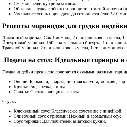
Смажьте решетку гриля маслом.
Обжарьте грудку с обеих сторон до золотистой корочки (
Уменьшите огонь и доведите до готовности (еще 5-10 мин
Рецепты маринадов для грудки индейк
Лимонный маринад: Сок 1 лимона, 2 ст.л. оливкового масла, 1 ч.
Йогуртовый маринад: 150 г натурального йогурта, 1 ст.л. оливков
Травяной маринад: 2 ст.л. оливкового масла, 1 ст.л. лимонного с
️ Подача на стол: Идеальные гарниры и
Грудка индейки прекрасно сочетается с самыми разными гарни
Овощи: Брокколи, спаржа, цветная капуста, морковь, кар
Крупы: Рис, гречка, киноа.
Салаты: Свежие овощные салаты.
Соусы:
Клюквенный соус: Классическое сочетание с индейкой.
Сливочный соус с грибами: Нежный и ароматный соус.
Соус терияки: Для любителей азиатской кухни.