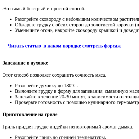
Это самый быстрый и простой способ.
Разогрейте сковороду с небольшим количеством растител
Обжарьте грудку с обеих сторон до золотистой корочки (
Уменьшите огонь, накройте сковороду крышкой и доведит
Читать статью
в каком порядке смотреть форсаж
Запекание в духовке
Этот способ позволяет сохранить сочность мяса.
Разогрейте духовку до 180°C.
Выложите грудку в форму для запекания, смазанную мас
Запекайте в течение 20-30 минут, в зависимости от толщ
Проверьте готовность с помощью кулинарного термометра
Приготовление на гриле
Гриль придает грудке индейки неповторимый аромат дымка.
Разогрейте гриль до средней температуры.