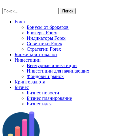
Skip
vse-investory.ru
to
Найти:
content
Forex
Бонусы от брокеров
Брокеры Forex
Индикаторы Forex
Советники Forex
Стратегии Forex
Биржи криптовалют
Инвестиции
Венчурные инвестиции
Инвестиции для начинающих
Фондовый рынок
Криптовалюта
Бизнес
Бизнес новости
Бизнес планирование
Бизнес идея