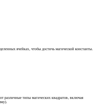
еделенных ячейках‚ чтобы достичь магической константы.
уют различные типы магических квадратов‚ включая
му).