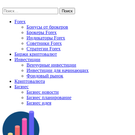
Skip
vse-investory.ru
to
Найти:
content
Forex
Бонусы от брокеров
Брокеры Forex
Индикаторы Forex
Советники Forex
Стратегии Forex
Биржи криптовалют
Инвестиции
Венчурные инвестиции
Инвестиции для начинающих
Фондовый рынок
Криптовалюта
Бизнес
Бизнес новости
Бизнес планирование
Бизнес идея