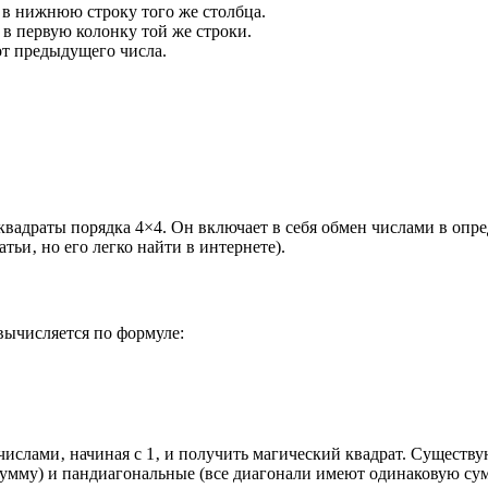
 в нижнюю строку того же столбца.
 в первую колонку той же строки.
 от предыдущего числа.
квадраты порядка 4×4. Он включает в себя обмен числами в опр
тьи‚ но его легко найти в интернете).
 вычисляется по формуле:
ислами‚ начиная с 1‚ и получить магический квадрат. Существ
сумму) и пандиагональные (все диагонали имеют одинаковую сум