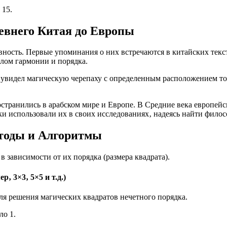
 15.
евнего Китая до Европы
вность. Первые упоминания о них встречаются в китайских текс
лом гармонии и порядка.
увидел магическую черепаху с определенным расположением точ
остранились в арабском мире и Европе. В Средние века европей
и использовали их в своих исследованиях‚ надеясь найти филос
тоды и Алгоритмы
 зависимости от их порядка (размера квадрата).
 3×3‚ 5×5 и т.д.)
ля решения магических квадратов нечетного порядка.
ло 1.