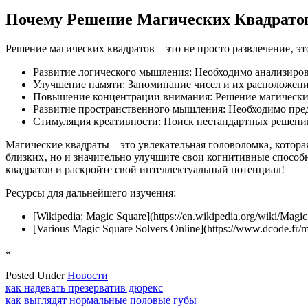
Почему Решение Магических Квадратов
Решение магических квадратов – это не просто развлечение‚ эт
Развитие логического мышления: Необходимо анализиров
Улучшение памяти: Запоминание чисел и их расположени
Повышение концентрации внимания: Решение магических 
Развитие пространственного мышления: Необходимо предс
Стимуляция креативности: Поиск нестандартных решени
Магические квадраты – это увлекательная головоломка‚ котора
близких‚ но и значительно улучшите свои когнитивные способ
квадратов и раскройте свой интеллектуальный потенциал!
Ресурсы для дальнейшего изучения:
[Wikipedia: Magic Square](https://en.wikipedia.org/wiki/Magi
[Various Magic Square Solvers Online](https://www.dcode.fr/m
«
Posted Under
Новости
Навигация
как надевать презерватив дюрекс
как выглядят нормальные половые губы