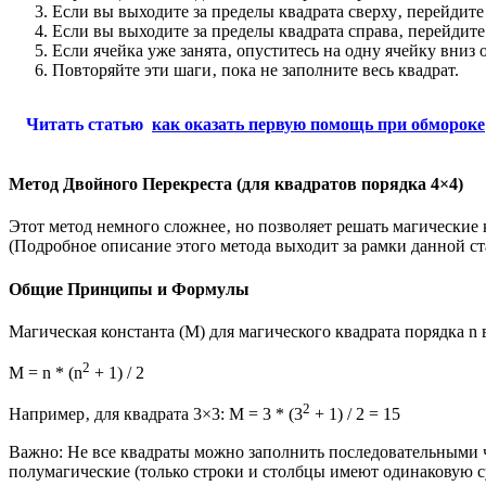
Если вы выходите за пределы квадрата сверху‚ перейдите
Если вы выходите за пределы квадрата справа‚ перейдите
Если ячейка уже занята‚ опуститесь на одну ячейку вниз
Повторяйте эти шаги‚ пока не заполните весь квадрат.
Читать статью
как оказать первую помощь при обмороке
Метод Двойного Перекреста (для квадратов порядка 4×4)
Этот метод немного сложнее‚ но позволяет решать магические 
(Подробное описание этого метода выходит за рамки данной ста
Общие Принципы и Формулы
Магическая константа (M) для магического квадрата порядка n
2
M = n * (n
+ 1) / 2
2
Например‚ для квадрата 3×3: M = 3 * (3
+ 1) / 2 = 15
Важно: Не все квадраты можно заполнить последовательными ч
полумагические (только строки и столбцы имеют одинаковую 