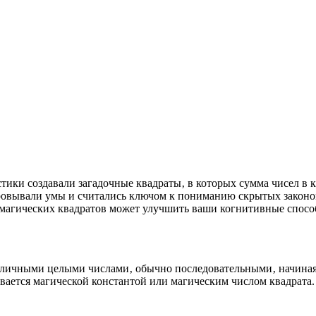
тики создавали загадочные квадраты‚ в которых сумма чисел в 
ровывали умы и считались ключом к пониманию скрытых законом
 магических квадратов может улучшить ваши когнитивные спосо
зличными целыми числами‚ обычно последовательными‚ начиная с
вается магической константой или магическим числом квадрата.