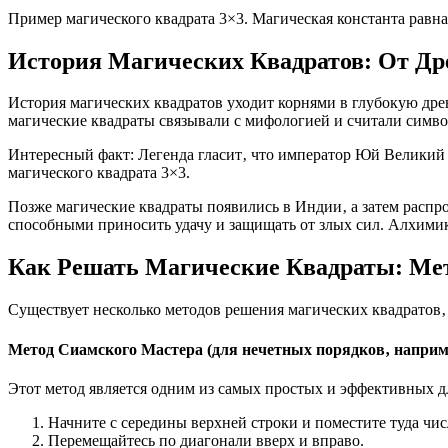
Пример магического квадрата 3×3. Магическая константа равна
История Магических Квадратов: От Др
История магических квадратов уходит корнями в глубокую дре
магические квадраты связывали с мифологией и считали симво
Интересный факт: Легенда гласит‚ что император Юй Великий 
магического квадрата 3×3.
Позже магические квадраты появились в Индии‚ а затем распр
способными приносить удачу и защищать от злых сил. Алхимик
Как Решать Магические Квадраты: Ме
Существует несколько методов решения магических квадратов‚ в
Метод Сиамского Мастера (для нечетных порядков‚ например‚
Этот метод является одним из самых простых и эффективных д
Начните с середины верхней строки и поместите туда чис
Перемещайтесь по диагонали вверх и вправо.