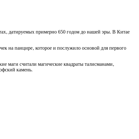
тах‚ датируемых примерно 650 годом до нашей эры. В Китае
ек на панцире‚ которое и послужило основой для первого
ские маги считали магические квадраты талисманами‚
офский камень.