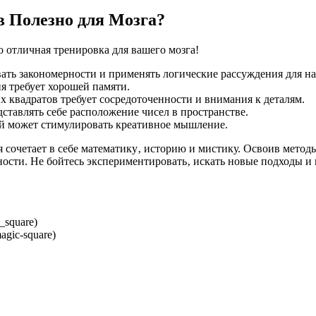
 Полезно для Мозга?
о отличная тренировка для вашего мозга!
ать закономерности и применять логические рассуждения для н
я требует хорошей памяти.
квадратов требует сосредоточенности и внимания к деталям.
тавлять себе расположение чисел в пространстве.
й может стимулировать креативное мышление.
я сочетает в себе математику‚ историю и мистику. Освоив метод
ности. Не бойтесь экспериментировать‚ искать новые подходы и
c_square)
agic-square)