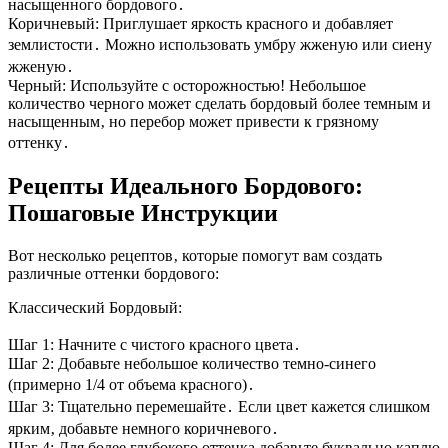
насыщенного бордового․
Коричневый: Приглушает яркость красного и добавляет
землистости․ Можно использовать умбру жженую или сиену
жженую․
Черный: Используйте с осторожностью! Небольшое
количество черного может сделать бордовый более темным и
насыщенным‚ но перебор может привести к грязному
оттенку․
Рецепты Идеального Бордового:
Пошаговые Инструкции
Вот несколько рецептов‚ которые помогут вам создать
различные оттенки бордового:
Классический Бордовый:
Шаг 1: Начните с чистого красного цвета․
Шаг 2: Добавьте небольшое количество темно-синего
(примерно 1/4 от объема красного)․
Шаг 3: Тщательно перемешайте․ Если цвет кажется слишком
ярким‚ добавьте немного коричневого․
Шаг 4: Для более глубокого оттенка добавьте буквально каплю