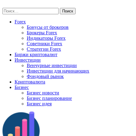
Skip
vse-investory.ru
to
Найти:
content
Forex
Бонусы от брокеров
Брокеры Forex
Индикаторы Forex
Советники Forex
Стратегии Forex
Биржи криптовалют
Инвестиции
Венчурные инвестиции
Инвестиции для начинающих
Фондовый рынок
Криптовалюта
Бизнес
Бизнес новости
Бизнес планирование
Бизнес идея